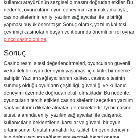
kullanıcı arayüzünün sezgisel olmasını doğrudan etkiler. Bu
nedenle, oyuncuların oyun deneyimini artırmak amacıyla,
casino sitelerinin en iyi yazılım sağlayıcıları ile iş birliği
yapması büyük önem taşır. Sonuç olarak, yazılım kalitesi,
çevrimiçi casinoların başarı ve itibarında önemli bir rol oynar
pinco casino online
.
Sonuç
Casino resmi sitesi değerlendirmeleri, oyuncuların güvenli
ve kaliteli bir oyun deneyimi yaşaması için kritik bir öneme
sahiptir. Yazılım sağlayıcılarının kalitesi, casino sitesinin
sunmuş olduğu oyunların çeşitliliği, güvenliği ve kullanıcı
deneyimi üzerinde doğrudan etkili olmaktadır. Bu nedenle,
oyuncuların tercih ettikleri casino sitelerini seçerken yazılım
sağlayıcılarını dikkate almaları gerekmektedir. İyi bir casino
sitesi, alanında en iyi yazılım sağlayıcıları ile çalışarak,
kullanıcıların beklentilerini karşılar ve güvenli bir oyun
ortamı sunar. Unutulmamalıdır ki, kaliteli bir oyun deneyimi
için doğru yazılım sağlayıcısını seçmek hayati öneme