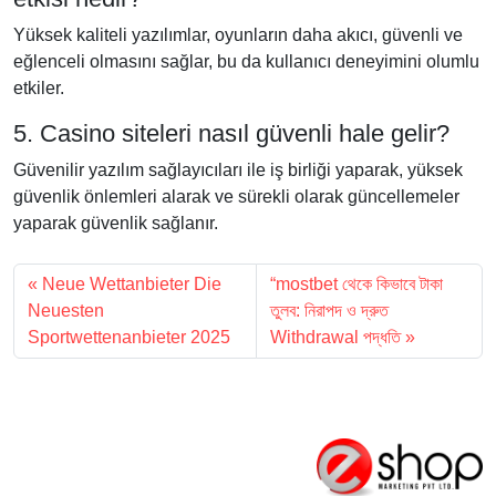
Yüksek kaliteli yazılımlar, oyunların daha akıcı, güvenli ve
eğlenceli olmasını sağlar, bu da kullanıcı deneyimini olumlu
etkiler.
5. Casino siteleri nasıl güvenli hale gelir?
Güvenilir yazılım sağlayıcıları ile iş birliği yaparak, yüksek
güvenlik önlemleri alarak ve sürekli olarak güncellemeler
yaparak güvenlik sağlanır.
Neue Wettanbieter Die
“mostbet থেকে কিভাবে টাকা
Neuesten
তুলব: নিরাপদ ও দ্রুত
Sportwettenanbieter 2025
Withdrawal পদ্ধতি