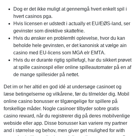
Dog er det ikke muligt at gennemgå hvert enkelt spil i
hvert casinos pga.
Hvis licensen er udstedt i actually et EU/EØS-land, ser
gevinster som direktive skattefrie.
Hvis du ønsker en problemfri oplevelse, hvor du kan
beholde hele gevinsten, er det kanonisk at vælge ain
casino med EU-licens som MGA elr EMTA.
Hvis du er durante rigtig spillefugl, har du sikkert prøvet
at spille casinospil eller online spilleautomater på en af
de mange spillesider på nettet.
Det im or her altid en god idé at undersøge casinoet og
læse betingelserne og vilkårene, før du tilmelder dig. Mobil
online casino bonusser er tilgængelige for spillere på
forskellige måder. Nogle casinoer tilbyder sobre gratis
casino reward, når du registrerer dig på deres mobilvenlige
webside eller app. Disse bonusser kan variere my partner
and i størrelse og behov, men giver get mulighed for with