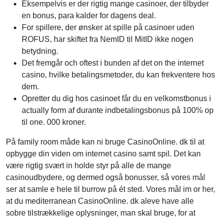
Eksempelvis er der rigtig mange casinoer, der tilbyder
en bonus, para kalder for dagens deal.
For spillere, der ønsker at spille på casinoer uden
ROFUS, har skiftet fra NemID til MitID ikke nogen
betydning.
Det fremgår och oftest i bunden af det on the internet
casino, hvilke betalingsmetoder, du kan frekventere hos
dem.
Opretter du dig hos casinoet får du en velkomstbonus i
actually form af durante indbetalingsbonus på 100% op
til one. 000 kroner.
På family room måde kan ni bruge CasinoOnline. dk til at
opbygge din viden om internet casino samt spil. Det kan
være rigtig svært in holde styr på alle de mange
casinoudbydere, og dermed også bonusser, så vores mål
ser at samle e hele til burrow på ét sted. Vores mål im or her,
at du mediterranean CasinoOnline. dk aleve have alle
sobre tilstrækkelige oplysninger, man skal bruge, for at