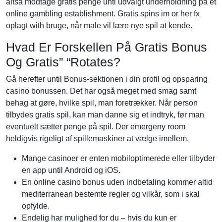
altså modtage gratis penge unti udvalgt underholdning på et
online gambling establishment. Gratis spins im or her fx
oplagt with bruge, når male vil lære nye spil at kende.
Hvad Er Forskellen På Gratis Bonus
Og Gratis” “Rotates?
Gå herefter until Bonus-sektionen i din profil og opsparing
casino bonussen. Det har også meget med smag samt
behag at gøre, hvilke spil, man foretrækker. Når person
tilbydes gratis spil, kan man danne sig et indtryk, før man
eventuelt sætter penge på spil. Der emergeny room
heldigvis rigeligt af spillemaskiner at vælge imellem.
Mange casinoer er enten mobiloptimerede eller tilbyder
en app until Android og iOS.
En online casino bonus uden indbetaling kommer altid
mediterranean bestemte regler og vilkår, som i skal
opfylde.
Endelig har mulighed for du – hvis du kun er