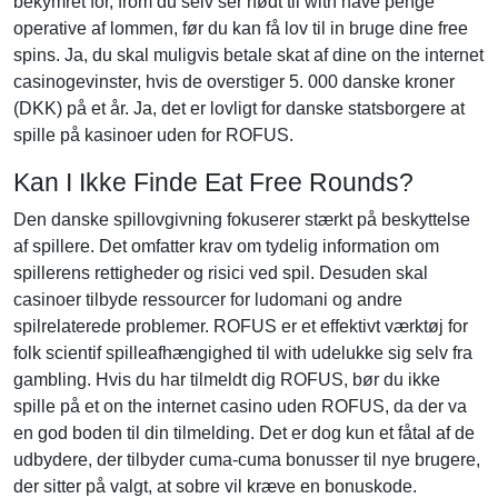
bekymret for, from du selv ser nødt til with have penge
operative af lommen, før du kan få lov til in bruge dine free
spins. Ja, du skal muligvis betale skat af dine on the internet
casinogevinster, hvis de overstiger 5. 000 danske kroner
(DKK) på et år. Ja, det er lovligt for danske statsborgere at
spille på kasinoer uden for ROFUS.
Kan I Ikke Finde Eat Free Rounds?
Den danske spillovgivning fokuserer stærkt på beskyttelse
af spillere. Det omfatter krav om tydelig information om
spillerens rettigheder og risici ved spil. Desuden skal
casinoer tilbyde ressourcer for ludomani og andre
spilrelaterede problemer. ROFUS er et effektivt værktøj for
folk scientif spilleafhængighed til with udelukke sig selv fra
gambling. Hvis du har tilmeldt dig ROFUS, bør du ikke
spille på et on the internet casino uden ROFUS, da der va
en god boden til din tilmelding. Det er dog kun et fåtal af de
udbydere, der tilbyder cuma-cuma bonusser til nye brugere,
der sitter på valgt, at sobre vil kræve en bonuskode.