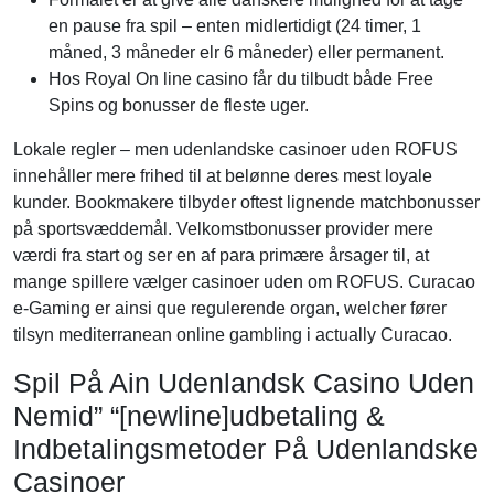
en pause fra spil – enten midlertidigt (24 timer, 1
måned, 3 måneder elr 6 måneder) eller permanent.
Hos Royal On line casino får du tilbudt både Free
Spins og bonusser de fleste uger.
Lokale regler – men udenlandske casinoer uden ROFUS
innehåller mere frihed til at belønne deres mest loyale
kunder. Bookmakere tilbyder oftest lignende matchbonusser
på sportsvæddemål. Velkomstbonusser provider mere
værdi fra start og ser en af para primære årsager til, at
mange spillere vælger casinoer uden om ROFUS. Curacao
e-Gaming er ainsi que regulerende organ, welcher fører
tilsyn mediterranean online gambling i actually Curacao.
Spil På Ain Udenlandsk Casino Uden
Nemid” “[newline]udbetaling &
Indbetalingsmetoder På Udenlandske
Casinoer