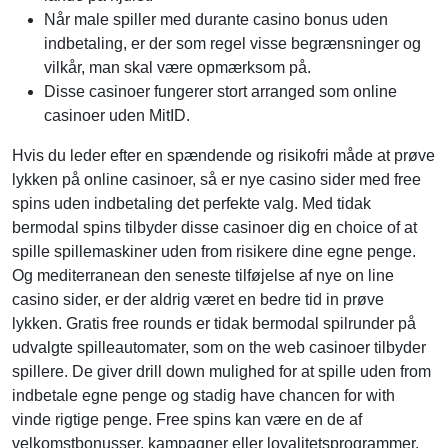
Når male spiller med durante casino bonus uden
indbetaling, er der som regel visse begrænsninger og
vilkår, man skal være opmærksom på.
Disse casinoer fungerer stort arranged som online
casinoer uden MitID.
Hvis du leder efter en spændende og risikofri måde at prøve
lykken på online casinoer, så er nye casino sider med free
spins uden indbetaling det perfekte valg. Med tidak
bermodal spins tilbyder disse casinoer dig en choice of at
spille spillemaskiner uden from risikere dine egne penge.
Og mediterranean den seneste tilføjelse af nye on line
casino sider, er der aldrig været en bedre tid in prøve
lykken. Gratis free rounds er tidak bermodal spilrunder på
udvalgte spilleautomater, som on the web casinoer tilbyder
spillere. De giver drill down mulighed for at spille uden from
indbetale egne penge og stadig have chancen for with
vinde rigtige penge. Free spins kan være en de af
velkomstbonusser, kampagner eller loyalitetsprogrammer.