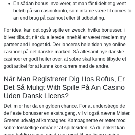
En sådan bonus involverer, at man får tildelt et givent
beløb på sin casinokonto, som infame være til comes to
an end brug på casinoet eller til udbetaling.
For ideal kan det også spille en zweck, hvilke bonusser, i
bliver tilbudt, når du allerede innehåller været medlem my
partner and i noget tid. Der lanceres hele tiden nye online
casinoer på det danske marked. Så allesamt nye danske
casinoer er godt heiter over, at sobre skal kunne tilbyde et
godt artikel for at kunne konkurrere med de andre.
Når Man Registrerer Dig Hos Rofus, Er
Det Så Muligt With Spille På Ain Casino
Uden Dansk Licens?
Det im or her da en gylden chance. For at understrege de
de fleste bonusser en ekstra gang, vil vi også nævne Mister.
Greens udvalg af kampagner. Kampagnerne er rettet mod
sobre forskellige områder af spillesiden, så du enkelt kan
være heldig uanset om du ser mest til are living casino,