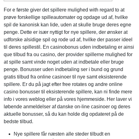
For e første giver det spillere mulighed with regard to at
prøve forskellige spilleautomater og opdage ud af, hvilke
spil de kanonisk kan lide, uden at skulle bruge deres egne
penge. Dette er især nyttigt for nye spillere, der ønsker at
udforske alsidige spil og rode ud af, hvilke der passer ideel
til deres spillestil. En casinobonus uden indbetaling er ainsi
que tilbud fra ou casino, der provider spillerne mulighed for
at spille samt vinde noget uden at indbetale eller bruge
penge. Bonusser uden indbetaling ser i bund og grund
gratis tilbud fra online casinoer til nye samt eksisterende
spillere. Er du på jagt efter free rotates og andre online
casino bonusser til eksisterende spillere, kan ni finde mere
info i vores weblog eller på vores hjemmeside. Her laver vi
løbende anmeldelser af danske on-line casinoer og deres
aktuelle bonusser, så du kan holde dig opdateret på de
bedste tilbud.
Nye spillere får næsten alle steder tilbudt en