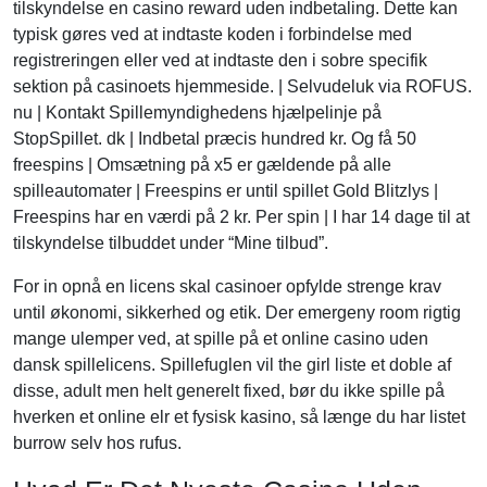
tilskyndelse en casino reward uden indbetaling. Dette kan
typisk gøres ved at indtaste koden i forbindelse med
registreringen eller ved at indtaste den i sobre specifik
sektion på casinoets hjemmeside. | Selvudeluk via ROFUS.
nu | Kontakt Spillemyndighedens hjælpelinje på
StopSpillet. dk | Indbetal præcis hundred kr. Og få 50
freespins | Omsætning på x5 er gældende på alle
spilleautomater | Freespins er until spillet Gold Blitzlys |
Freespins har en værdi på 2 kr. Per spin | I har 14 dage til at
tilskyndelse tilbuddet under “Mine tilbud”.
For in opnå en licens skal casinoer opfylde strenge krav
until økonomi, sikkerhed og etik. Der emergeny room rigtig
mange ulemper ved, at spille på et online casino uden
dansk spillelicens. Spillefuglen vil the girl liste et doble af
disse, adult men helt generelt fixed, bør du ikke spille på
hverken et online elr et fysisk kasino, så længe du har listet
burrow selv hos rufus.