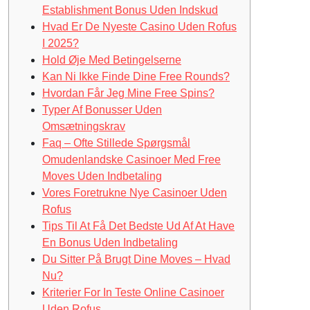
Establishment Bonus Uden Indskud
Hvad Er De Nyeste Casino Uden Rofus
I 2025?
Hold Øje Med Betingelserne
Kan Ni Ikke Finde Dine Free Rounds?
Hvordan Får Jeg Mine Free Spins?
Typer Af Bonusser Uden
Omsætningskrav
Faq – Ofte Stillede Spørgsmål
Omudenlandske Casinoer Med Free
Moves Uden Indbetaling
Vores Foretrukne Nye Casinoer Uden
Rofus
Tips Til At Få Det Bedste Ud Af At Have
En Bonus Uden Indbetaling
Du Sitter På Brugt Dine Moves – Hvad
Nu?
Kriterier For In Teste Online Casinoer
Uden Rofus