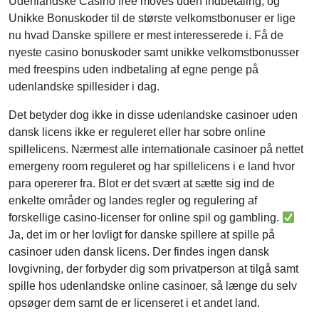
Udenlandske Casino free moves uden indbetaling, og
Unikke Bonuskoder til de største velkomstbonuser er lige
nu hvad Danske spillere er mest interesserede i. Få de
nyeste casino bonuskoder samt unikke velkomstbonusser
med freespins uden indbetaling af egne penge på
udenlandske spillesider i dag.
Det betyder dog ikke in disse udenlandske casinoer uden
dansk licens ikke er reguleret eller har sobre online
spillelicens. Nærmest alle internationale casinoer på nettet
emergeny room reguleret og har spillelicens i e land hvor
para opererer fra. Blot er det svært at sætte sig ind de
enkelte områder og landes regler og regulering af
forskellige casino-licenser for online spil og gambling.
Ja, det im or her lovligt for danske spillere at spille på
casinoer uden dansk licens. Der findes ingen dansk
lovgivning, der forbyder dig som privatperson at tilgå samt
spille hos udenlandske online casinoer, så længe du selv
opsøger dem samt de er licenseret i et andet land.