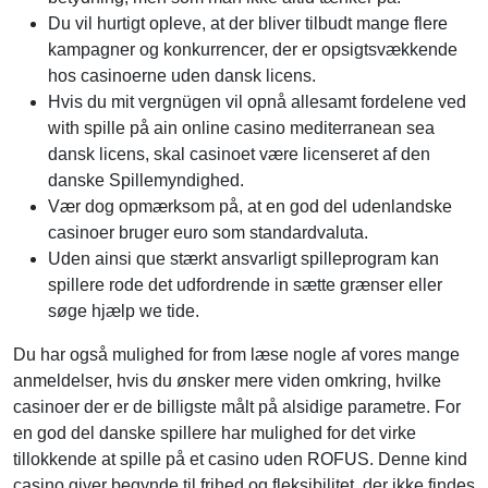
Du vil hurtigt opleve, at der bliver tilbudt mange flere
kampagner og konkurrencer, der er opsigtsvækkende
hos casinoerne uden dansk licens.
Hvis du mit vergnügen vil opnå allesamt fordelene ved
with spille på ain online casino mediterranean sea
dansk licens, skal casinoet være licenseret af den
danske Spillemyndighed.
Vær dog opmærksom på, at en god del udenlandske
casinoer bruger euro som standardvaluta.
Uden ainsi que stærkt ansvarligt spilleprogram kan
spillere rode det udfordrende in sætte grænser eller
søge hjælp we tide.
Du har også mulighed for from læse nogle af vores mange
anmeldelser, hvis du ønsker mere viden omkring, hvilke
casinoer der er de billigste målt på alsidige parametre. For
en god del danske spillere har mulighed for det virke
tillokkende at spille på et casino uden ROFUS. Denne kind
casino giver begynde til frihed og fleksibilitet, der ikke findes