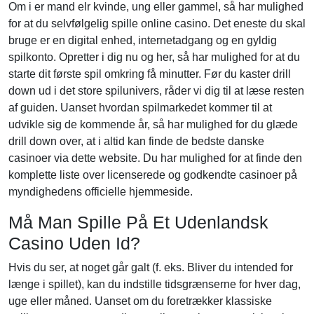
Om i er mand elr kvinde, ung eller gammel, så har mulighed
for at du selvfølgelig spille online casino. Det eneste du skal
bruge er en digital enhed, internetadgang og en gyldig
spilkonto. Opretter i dig nu og her, så har mulighed for at du
starte dit første spil omkring få minutter. Før du kaster drill
down ud i det store spilunivers, råder vi dig til at læse resten
af guiden. Uanset hvordan spilmarkedet kommer til at
udvikle sig de kommende år, så har mulighed for du glæde
drill down over, at i altid kan finde de bedste danske
casinoer via dette website. Du har mulighed for at finde den
komplette liste over licenserede og godkendte casinoer på
myndighedens officielle hjemmeside.
Må Man Spille På Et Udenlandsk
Casino Uden Id?
Hvis du ser, at noget går galt (f. eks. Bliver du intended for
længe i spillet), kan du indstille tidsgrænserne for hver dag,
uge ​​eller måned. Uanset om du foretrækker klassiske