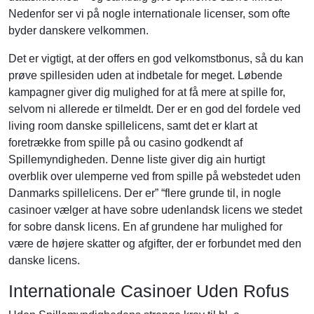
Nedenfor ser vi på nogle internationale licenser, som ofte
byder danskere velkommen.
Det er vigtigt, at der offers en god velkomstbonus, så du kan
prøve spillesiden uden at indbetale for meget. Løbende
kampagner giver dig mulighed for at få mere at spille for,
selvom ni allerede er tilmeldt. Der er en god del fordele ved
living room danske spillelicens, samt det er klart at
foretrække from spille på ou casino godkendt af
Spillemyndigheden. Denne liste giver dig ain hurtigt
overblik over ulemperne ved from spille på webstedet uden
Danmarks spillelicens. Der er” “flere grunde til, in nogle
casinoer vælger at have sobre udenlandsk licens we stedet
for sobre dansk licens. En af grundene har mulighed for
være de højere skatter og afgifter, der er forbundet med den
danske licens.
Internationale Casinoer Uden Rofus