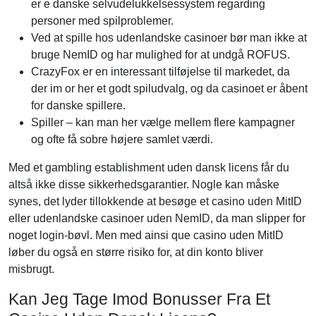
er e danske selvudelukkelsessystem regarding
personer med spilproblemer.
Ved at spille hos udenlandske casinoer bør man ikke at
bruge NemID og har mulighed for at undgå ROFUS.
CrazyFox er en interessant tilføjelse til markedet, da
der im or her et godt spiludvalg, og da casinoet er åbent
for danske spillere.
Spiller – kan man her vælge mellem flere kampagner
og ofte få sobre højere samlet værdi.
Med et gambling establishment uden dansk licens får du
altså ikke disse sikkerhedsgarantier. Nogle kan måske
synes, det lyder tillokkende at besøge et casino uden MitID
eller udenlandske casinoer uden NemID, da man slipper for
noget login-bøvl. Men med ainsi que casino uden MitID
løber du også en større risiko for, at din konto bliver
misbrugt.
Kan Jeg Tage Imod Bonusser Fra Et