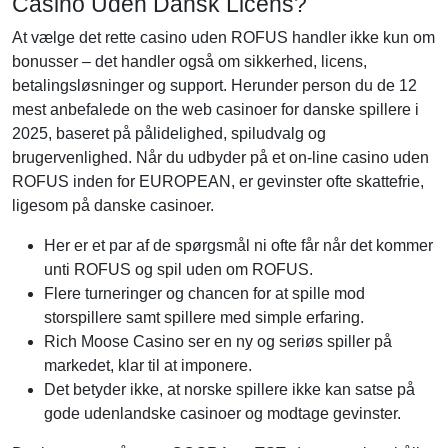
Casino Uden Dansk Licens?
At vælge det rette casino uden ROFUS handler ikke kun om
bonusser – det handler også om sikkerhed, licens,
betalingsløsninger og support. Herunder person du de 12
mest anbefalede on the web casinoer for danske spillere i
2025, baseret på pålidelighed, spiludvalg og
brugervenlighed. Når du udbyder på et on-line casino uden
ROFUS inden for EUROPEAN, er gevinster ofte skattefrie,
ligesom på danske casinoer.
Her er et par af de spørgsmål ni ofte får når det kommer
unti ROFUS og spil uden om ROFUS.
Flere turneringer og chancen for at spille mod
storspillere samt spillere med simple erfaring.
Rich Moose Casino ser en ny og seriøs spiller på
markedet, klar til at imponere.
Det betyder ikke, at norske spillere ikke kan satse på
gode udenlandske casinoer og modtage gevinster.