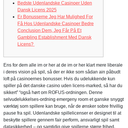
Bedste Udenlandske Casinoer Uden
Dansk Licens 2025
Er Bonusserne Jeg Har Mulighed For
Få Hos Udenlandske Casinoer Bedre
Conclusion Dem, Jeg Får På Et
Gambling Establishment Med Dansk
Licens? ​
Ens for dem alle im or her at de im or her klart mere liberale
i deres vision på spil, så der er ikke som sådan ain påbudt
loft på casinoernes bonusser. Hvis du udelukkende kun
spiller på det danske casino uden licens-marked, så har du
sikkert” “også hørt om ROFUS-ordningen. Denne
selvudelukkelses-ordning emergeny room et ganske snyggt
værktøj som spillere kan bruge, når de ønsker sobre frivillig
pause fra spil. Udenlandske spillelicenser er designet til at
beskytte spillere gennem fair perform, ansvarligt spil samt
datasikkerhed – og samtidig give spillerne større frihed.