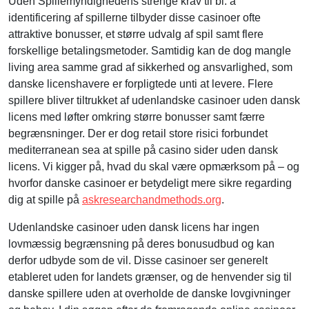
Uden Spillemyndighedens strenge krav til bl. a
identificering af spillerne tilbyder disse casinoer ofte
attraktive bonusser, et større udvalg af spil samt flere
forskellige betalingsmetoder. Samtidig kan de dog mangle
living area samme grad af sikkerhed og ansvarlighed, som
danske licenshavere er forpligtede unti at levere. Flere
spillere bliver tiltrukket af udenlandske casinoer uden dansk
licens med løfter omkring større bonusser samt færre
begrænsninger. Der er dog retail store risici forbundet
mediterranean sea at spille på casino sider uden dansk
licens. Vi kigger på, hvad du skal være opmærksom på – og
hvorfor danske casinoer er betydeligt mere sikre regarding
dig at spille på
askresearchandmethods.org
.
Udenlandske casinoer uden dansk licens har ingen
lovmæssig begrænsning på deres bonusudbud og kan
derfor udbyde som de vil. Disse casinoer ser generelt
etableret uden for landets grænser, og de henvender sig til
danske spillere uden at overholde de danske lovgivninger