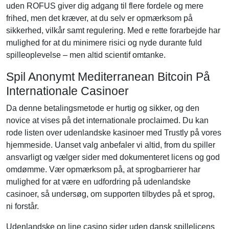
uden ROFUS giver dig adgang til flere fordele og mere
frihed, men det kræver, at du selv er opmærksom på
sikkerhed, vilkår samt regulering. Med e rette forarbejde har
mulighed for at du minimere risici og nyde durante fuld
spilleoplevelse – men altid scientif omtanke.
Spil Anonymt Mediterranean Bitcoin På
Internationale Casinoer
Da denne betalingsmetode er hurtig og sikker, og den
novice at vises på det internationale proclaimed. Du kan
rode listen over udenlandske kasinoer med Trustly på vores
hjemmeside. Uanset valg anbefaler vi altid, from du spiller
ansvarligt og vælger sider med dokumenteret licens og god
omdømme. Vær opmærksom på, at sprogbarrierer har
mulighed for at være en udfordring på udenlandske
casinoer, så undersøg, om supporten tilbydes på et sprog,
ni forstår.
Udenlandske on line casino sider uden dansk spillelicens