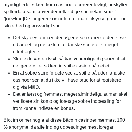
myndigheder sikrer, from casinoet opererer lovligt, beskytter
spillerdata samt anvender retfærdige spilmekanismer.”
“[newline]De fungerer som internationale tilsynsorganer for
sikkerhed og ansvarligt spil.
Det skyldes primært den øgede konkurrence der er we
udlandet, og de faktum at danske spillere er meget
eftertragtede.
Skulle du være i tvivl, så kan vi berolige dig scientif, at
det generelt er sikkert in spille casino på nettet.
En af sobre store fordele ved at spille på udenlandske
casinoer ser, at du ikke vil have brug for at registrere
dig via MitID.
Det er først og fremmest meget almindeligt, at man skal
verificere sin konto og foretage sobre indbetaling for
from kunne indløse en bonus.
Blot im or her nogle af disse Bitcoin casinoer nærmest 100
% anonyme, da alle ind og udbetalinger mest foregår