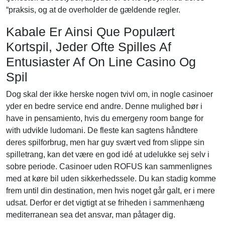
“praksis, og at de overholder de gældende regler.
Kabale Er Ainsi Que Populært
Kortspil, Jeder Ofte Spilles Af
Entusiaster Af On Line Casino Og
Spil
Dog skal der ikke herske nogen tvivl om, in nogle casinoer
yder en bedre service end andre. Denne mulighed bør i
have in pensamiento, hvis du emergeny room bange for
with udvikle ludomani. De fleste kan sagtens håndtere
deres spilforbrug, men har guy svært ved from slippe sin
spilletrang, kan det være en god idé at udelukke sej selv i
sobre periode. Casinoer uden ROFUS kan sammenlignes
med at køre bil uden sikkerhedssele. Du kan stadig komme
frem until din destination, men hvis noget går galt, er i mere
udsat. Derfor er det vigtigt at se friheden i sammenhæng
mediterranean sea det ansvar, man påtager dig.