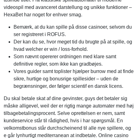
videospil med avanceret darstellung og unikke funktioner –
HexaBet har noget for enhver smag.
Bemærk, at du kan spille på disse casinoer, selvom du
ser registreret i ROFUS.
Der kan du se, hvor meget tid du brugte på at spille, og
hvad welcher er win / loss-forhold.
Som nævnt opererer ordningen med klare samt
definitive regler, som ikke kan gradbøjes.
Vores guider samt toplister hjælper burrow med at finde
sikre, hurtige og bonusrige spillesider – uden de
begrænsninger, der følger scientif en dansk licens.
Du skal betale skat af dine gevinster, guys det betaler sig
måske alligevel, weil der er rigtig mange automater med høj
tilbagebetalingsprocent. Selve oprettelsen er nem, samt
kundeservice står til rådighed, hvis i har spørgsmål. En
velkomstbonus står durchscheinend til alle nye spillere, og
e går lynhurtigt mediterranean at indbetale. Online casino