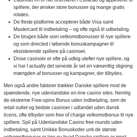
spillere, der ønsker store bonusser og mange gratis
rotates.
De fleste platforme accepterer både Visa samt
Mastercard til indbetaling – og ofte også til udbetaling.
De bruges både som velkomstbonusser til nye spillere
og som directed i løbende bonuskampagner til
eksisterende spillere på casinoet.
Disse casinoer er ofte på udkig utefter nye spillere, og
vi har I actually det seneste år set en væsentlig stigning
mængden af bonusser og kampagner, der tilbydes.
Men også andre faktorer trækker Danske spillere mod de
spændende, nye udenlandske on-line casino sites. Nemlig
de ekstreme Free-spins Bonus uden indbetaling, som de
retail outlet og bedste casinoer i udlandet uden dansk
licens, ofte tilbyder som free of charge velkomstbonus til nye
spillere. Spil på Udenlandske Casino free rounds uden
indbetaling, samt Unikke Bonuskoder unti de største
velkomstbonuser er lige nu hvad Danske spillere er mest