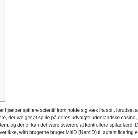
jælper spillere scientif from holde sig væk fra spil, forudsat a
re, der vælger at spille på deres udvalgte udenlandske casino, v
em, og derfor kan det være sværere at kontrollere spiladfærd. D
er ikke, with brugerne bruger MitID (NemID) til autentificering e