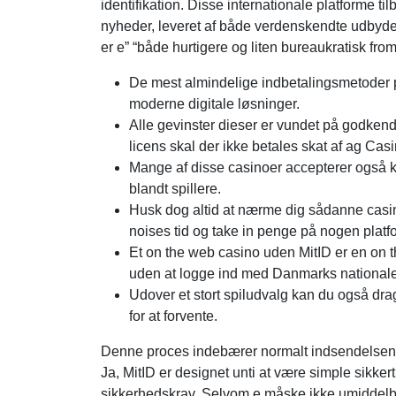
identifikation. Disse internationale platforme til
nyheder, leveret af både verdenskendte udby
er e” “både hurtigere og liten bureaukratisk fr
De mest almindelige indbetalingsmetoder p
moderne digitale løsninger.
Alle gevinster dieser er vundet på godken
licens skal der ikke betales skat af ag Casi
Mange af disse casinoer accepterer også kr
blandt spillere.
Husk dog altid at nærme dig sådanne casin
noises tid og take in penge på nogen platf
Et on the web casino uden MitID er en on th
uden at logge ind med Danmarks nationale 
Udover et stort spiludvalg kan du også dra
for at forvente.
Denne proces indebærer normalt indsendelsen a
Ja, MitID er designet unti at være simple sikk
sikkerhedskrav. Selvom e måske ikke umiddelbart