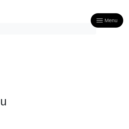
Menu
Du