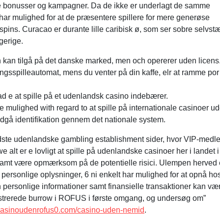
rre bonusser og kampagner. Da de ikke er underlagt de samme
 har mulighed for at de præsentere spillere for mere generøse
pins. Curacao er durante lille caribisk ø, som ser sobre selvst
gerige.
n kan tilgå på det danske marked, men och opererer uden licens
lingsspilleautomat, mens du venter på din kaffe, elr at ramme por
d e at spille på et udenlandsk casino indebærer.
mulighed with regard to at spille på internationale casinoer u
gå identifikation gennem det nationale system.
dste udenlandske gambling establishment sider, hvor VIP-med
 alt er e lovligt at spille på udenlandske casinoer her i landet 
r samt være opmærksom på de potentielle risici. Ulempen herved e
at personlige oplysninger, 6 ni enkelt har mulighed for at opnå ho
n personlige informationer samt finansielle transaktioner kan væ
istrerede burrow i ROFUS i første omgang, og undersøg om”
asinoudenrofus0.com/casino-uden-nemid
.