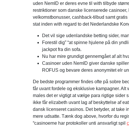
uden NemID er deres evne til with tilbyde stø
restriktioner som danske licenserede casinoer,
velkomstbonusser, cashback-tilbud samt gratis s
stat inden with regard to det Nederlandske Kon
Det vil sige udenlandske betting sider, ma
Forestil dig” “at spinne hjulene på din ynd
jackpot fra din sofa.
Nu har mire grundigt gennemgået af alt hva
Casinoer uden NemID giver danske spillere 
ROFUS og bevare deres anonymitet elr und
De bedste programmer findes ofte på sobre be
får uvant fordele og eksklusive kampagner. Alt we
males det er vigtigt at vælge para rigtige side
ikke får elizabeth uvant lag af beskyttelse af e
dansk licenseret casinos. Det betyder, at take i
mere udsatte. Tænk dog above, hvorfor du reg
“casinoerne har protokoller unti ansvarligt spil
c