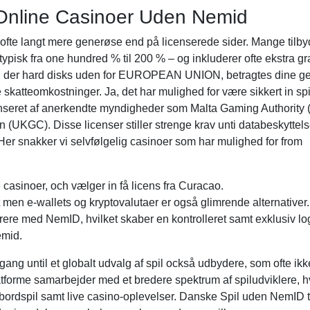
Online Casinoer Uden Nemid
fte langt mere generøse end på licenserede sider. Mange tilby
ypisk fra one hundred % til 200 % – og inkluderer ofte ekstra gr
D, der hard disks uden for EUROPEAN UNION, betragtes dine ge
e skatteomkostninger. Ja, det har mulighed for være sikkert in spi
censeret af anerkendte myndigheder som Malta Gaming Authority
C). Disse licenser stiller strenge krav unti databeskyttelse
 Her snakker vi selvfølgelig casinoer som har mulighed for from
asinoer, och vælger in få licens fra Curacao.
t men e-wallets og kryptovalutaer er også glimrende alternativer.
rere med NemID, hvilket skaber en kontrolleret samt exklusiv lo
emid.
ng until et globalt udvalg af spil också udbydere, som ofte ikk
atforme samarbejder med et bredere spektrum af spiludviklere, hv
 bordspil samt live casino-oplevelser. Danske Spil uden NemID t