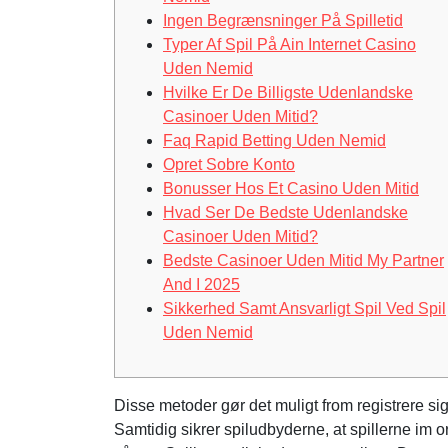
Ingen Begrænsninger På Spilletid
Typer Af Spil På Ain Internet Casino
Uden Nemid
Hvilke Er De Billigste Udenlandske
Casinoer Uden Mitid?
Faq Rapid Betting Uden Nemid
Opret Sobre Konto
Bonusser Hos Et Casino Uden Mitid
Hvad Ser De Bedste Udenlandske
Casinoer Uden Mitid?
Bedste Casinoer Uden Mitid My Partner
And I 2025
Sikkerhed Samt Ansvarligt Spil Ved Spil
Uden Nemid
Disse metoder gør det muligt from registrere si
Samtidig sikrer spiludbyderne, at spillerne im or