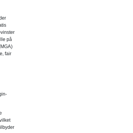
der
atis
vinster
lle på
 (MGA)
, fair
gin-
e
ilket
ilbyder