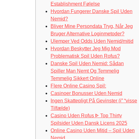
Establishment Følelse
Hvordan Fungerer Danske Spil Uden
Nemid?
Bliver Mine Persondata Tryg, Når Jeg
Bruger Alternative Loginmetoder?
Ulemper Ved Odds Uden Nemid/mitid
Hvordan Beskytter Jeg Mig Mod
Problematisk Spil Uden Rofus?
Danske Spil Uden Nemid: Sådan
Spiller Man Nemt Og Temmelig
Temmelig Sikkert Online
Flere Online Casino Spil:
Сasinoer Bonusser Uden Nemid
Ingen Skattepligt På Gevinster (i” “visse
Tilfælde)
Casino Uden Rofus ᐈ Top Thirty
Spilsider Uden Dansk Licens 2025
Online Casino Uden Mitid – Spil Uden
Nemid