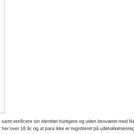
g samt verificere sin identitet hurtigere og uden besværet med 
 her over 18 år, og at para ikke er registreret på udelukkelsesreg