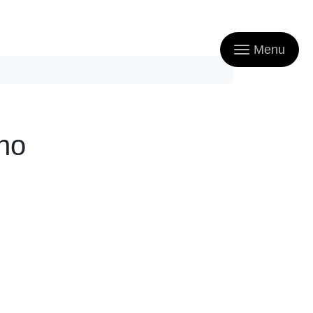
Menu
no