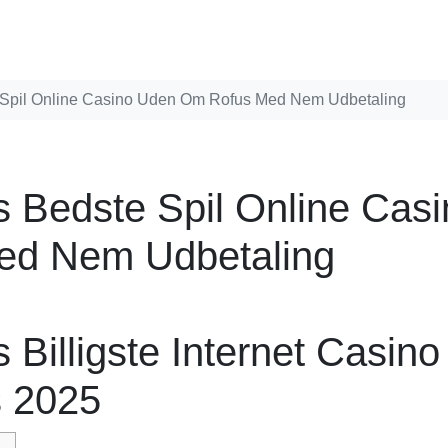
 Spil Online Casino Uden Om Rofus Med Nem Udbetaling
 Bedste Spil Online Casi
ed Nem Udbetaling
Billigste Internet Casino
s 2025