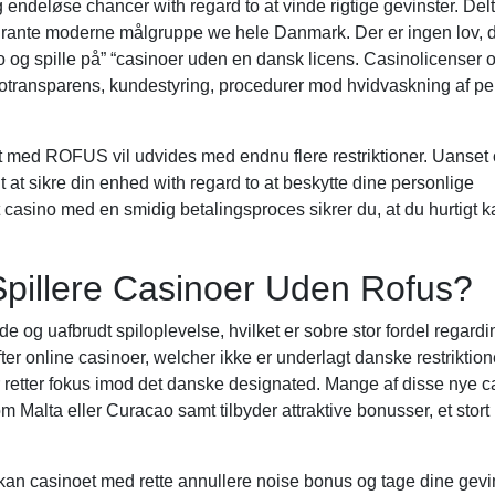
 endeløse chancer with regard to at vinde rigtige gevinster. De
r durante moderne målgruppe we hele Danmark. Der er ingen lov, 
to og spille på” “casinoer uden en dansk licens. Casinolicenser 
ontotransparens, kundestyring, procedurer mod hvidvaskning af pe
t med ROFUS vil udvides med endnu flere restriktioner. Uanset
gt at sikre din enhed with regard to at beskytte dine personlige
 casino med en smidig betalingsproces sikrer du, at du hurtigt k
Spillere Casinoer Uden Rofus?
e og uafbrudt spiloplevelse, hvilket er sobre stor fordel regardi
er online casinoer, welcher ikke er underlagt danske restriktion
tører retter fokus imod det danske designated. Mange af disse nye 
m Malta eller Curacao samt tilbyder attraktive bonusser, et stort
 kan casinoet med rette annullere noise bonus og tage dine gevi