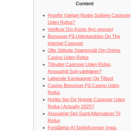
Content
Hvorfor Vælger Nogle Spillere Casinoer
Uden Rofus?
Verificer Din Konto (kyc-proces)
Bonusser På Udenlandske On The
Internet Casinoer
Ofte Stillede Spørgsmål Om Online
Casino Uden Rofus
Tilbyder Casinoer Uden Rofus
Ansvarligt Spil-værktøjer?
Løbende Kampagner Og Tilbud
Casino Bonusser På Casino Uden
Rofus
Hvilke Ser De Nyeste Casinoer Uden
Rofus I Actually 2025?
Ansvarligt Spil Samt Alternativer Til
Rofus
Forståelse Af Spillelicenser (mga,