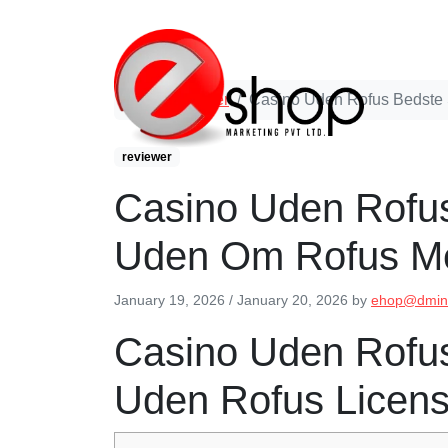
reviewer
Casino Uden Rofus Bedste
reviewer
Casino Uden Rofus
Uden Om Rofus M
January 19, 2026
/
January 20, 2026
by
ehop@dmin
Casino Uden Rofus 
Uden Rofus Licen