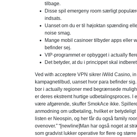
tilbage.
Disse spil emergeny room særligt populære
indsats.
Uanset om du er til højoktan spænding elle
noise smag.
Mange mobil casinoer tilbyder apps eller 
befinder sej.
VIP-programmet er opbygget i actually flere 
Det betyder, at du i princippet skal indbere
Ved with acceptere VPN sikrer iWild Casino, in 
kampagnetilbud, uanset hvor para befinder sig. D
bor i actually regioner med begrænsede muligh
er deres ekstremt hurtige udbetalingsproces. I e
være afgørende, skuffer SmokAce ikke. Spillere
anmodning om udbetaling, hvilket er betydeligt
listen er Neospin, og her får du også family r
ovenover.” “[newline]Man har også noget at str
som gradvist lukker operative for flere og større