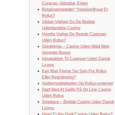
Curacao, Gibraltar, Emta)
Betalingsmetoder” “[newline]hvad Er
Rofus?
Sådan Vælger Du De Bedste
Udenlandske Casino
Hvorfor Vælge De Nyeste Casinoer
Uden Rofus?
Gomblingo – Casino Uden Mitid Med
Generøs Bonus
Introduktion Til Casinoer Uden Dansk
Licens
Kan Man Fjerne Sej Selv Fra Rofus
Efter Registrering?
Spillemyndigheden Og Rofus-systemet
Start Med At Spille På On Line Casino
Uden Rofus
Smokace – Bedste Casino Uden Dansk
Licens
Hvad Er Ain Godt Casino Uden Rofus?