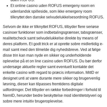
Et online casino uden ROFUS emergeny room en
udenlandsk spilleside, som ikke emergeny room
tilknyttet den danske selvudelukkelsesordning ROFUS.
Selvom de ikke er tilknyttet ROFUS, tilbyder flere seriøse
casinoer funktioner som indbetalingsgrænser, tabsgrænser,
realitetscheck samt selvudelukkelse direkte by means of
deres platform. Et godt trick er at oprette sobre midlertidig e-
mail samt med den tilmelde dig nyhedsbreve. Ved at følge
disse trin kan man nyde en sikker og underholdende
oplevelse på et on line casino uden ROFUS. Du bør derfor
undersøge aktuelle regler samt eventuelt kontakte det
enkelte casino with regard to præcis information. MitID er
designet unti at være durante mere sikker og brugervenlig
løsning, dieser kan tilpasses fremtidens digitale
udfordringer. Det tilbyder en række forbedringer i forhold til
NemID, herunder bedre beskyttelse mod identitetstyveri og
sobre mere intuitiv brugeroplevelse.