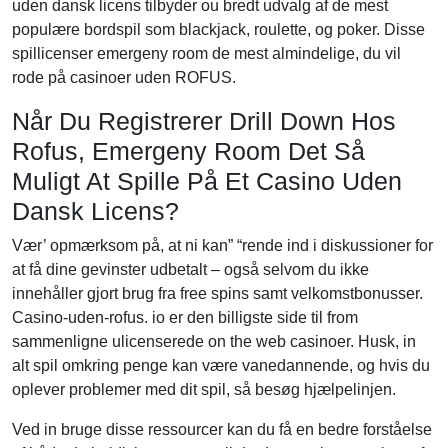
uden dansk licens tilbyder ou bredt udvalg af de mest
populære bordspil som blackjack, roulette, og poker. Disse
spillicenser emergeny room de mest almindelige, du vil
rode på casinoer uden ROFUS.
Når Du Registrerer Drill Down Hos
Rofus, Emergeny Room Det Så
Muligt At Spille På Et Casino Uden
Dansk Licens?
Vær’ opmærksom på, at ni kan” “rende ind i diskussioner for
at få dine gevinster udbetalt – også selvom du ikke
innehåller gjort brug fra free spins samt velkomstbonusser.
Casino-uden-rofus. io er den billigste side til from
sammenligne ulicenserede on the web casinoer. Husk, in
alt spil omkring penge kan være vanedannende, og hvis du
oplever problemer med dit spil, så besøg hjælpelinjen.
Ved in bruge disse ressourcer kan du få en bedre forståelse