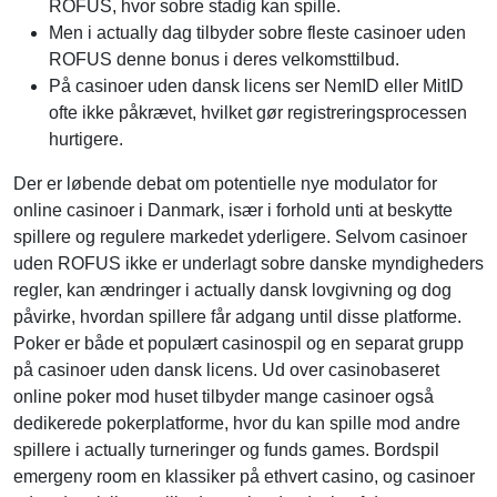
ROFUS, hvor sobre stadig kan spille.
Men i actually dag tilbyder sobre fleste casinoer uden
ROFUS denne bonus i deres velkomsttilbud.
På casinoer uden dansk licens ser NemID eller MitID
ofte ikke påkrævet, hvilket gør registreringsprocessen
hurtigere.
Der er løbende debat om potentielle nye modulator for
online casinoer i Danmark, især i forhold unti at beskytte
spillere og regulere markedet yderligere. Selvom casinoer
uden ROFUS ikke er underlagt sobre danske myndigheders
regler, kan ændringer i actually dansk lovgivning og dog
påvirke, hvordan spillere får adgang until disse platforme.
Poker er både et populært casinospil og en separat grupp
på casinoer uden dansk licens. Ud over casinobaseret
online poker mod huset tilbyder mange casinoer også
dedikerede pokerplatforme, hvor du kan spille mod andre
spillere i actually turneringer og funds games. Bordspil
emergeny room en klassiker på ethvert casino, og casinoer