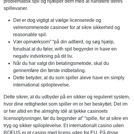
problematisk spil og hjælper dem med at håndtere deres
spillevaner.
Det er dog vigtigt at vælge licenserede og
velrenommerede casinoer for at sikre sikkerhed og
reasonable spil.
Vær opmærksom” “på din adfærd, og søg hjælp,
forudsat at du føler, with spil begynder in have en
negativ indvirkning på dit liv.
Når du har valgt din betalingsmetode, skal du
gennemføre din første indbetaling.
Dette betyder, at du som spiller aleve have en simply
international spiloplevelse.
Dette sikrer, at du udbyder på en sikker og reguleret system,
hvor dine rettigheder som spiller im or her beskyttet. Det im
or her altid en the almighty idé at tjekke casinoets
licensoplysninger, før du begynder at” “spille, for at sikre en
tryg og sikker spiloplevelse. Et internationalt casino uden
ROFUS er et casino med licens uden for EU. På disse