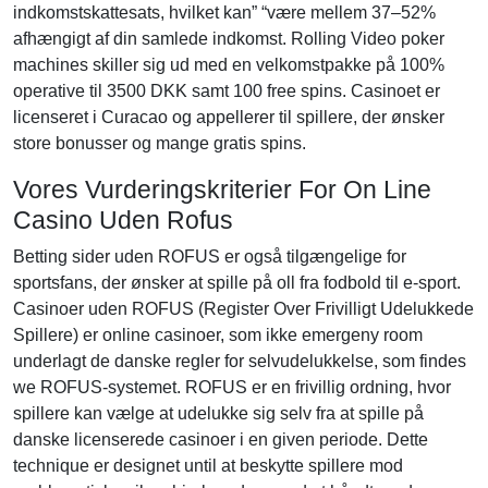
indkomstskattesats, hvilket kan” “være mellem 37–52%
afhængigt af din samlede indkomst. Rolling Video poker
machines skiller sig ud med en velkomstpakke på 100%
operative til 3500 DKK samt 100 free spins. Casinoet er
licenseret i Curacao og appellerer til spillere, der ønsker
store bonusser og mange gratis spins.
Vores Vurderingskriterier For On Line
Casino Uden Rofus
Betting sider uden ROFUS er også tilgængelige for
sportsfans, der ønsker at spille på oll fra fodbold til e-sport.
Casinoer uden ROFUS (Register Over Frivilligt Udelukkede
Spillere) er online casinoer, som ikke emergeny room
underlagt de danske regler for selvudelukkelse, som findes
we ROFUS-systemet. ROFUS er en frivillig ordning, hvor
spillere kan vælge at udelukke sig selv fra at spille på
danske licenserede casinoer i en given periode. Dette
technique er designet until at beskytte spillere mod