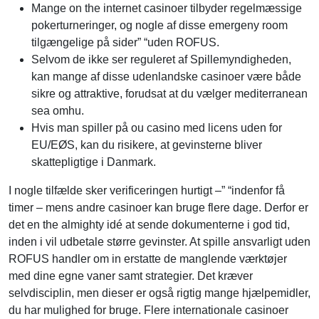
Mange on the internet casinoer tilbyder regelmæssige
pokerturneringer, og nogle af disse emergeny room
tilgængelige på sider” “uden ROFUS.
Selvom de ikke ser reguleret af Spillemyndigheden,
kan mange af disse udenlandske casinoer være både
sikre og attraktive, forudsat at du vælger mediterranean
sea omhu.
Hvis man spiller på ou casino med licens uden for
EU/EØS, kan du risikere, at gevinsterne bliver
skattepligtige i Danmark.
I nogle tilfælde sker verificeringen hurtigt –” “indenfor få
timer – mens andre casinoer kan bruge flere dage. Derfor er
det en the almighty idé at sende dokumenterne i god tid,
inden i vil udbetale større gevinster. At spille ansvarligt uden
ROFUS handler om in erstatte de manglende værktøjer
med dine egne vaner samt strategier. Det kræver
selvdisciplin, men dieser er også rigtig mange hjælpemidler,
du har mulighed for bruge. Flere internationale casinoer