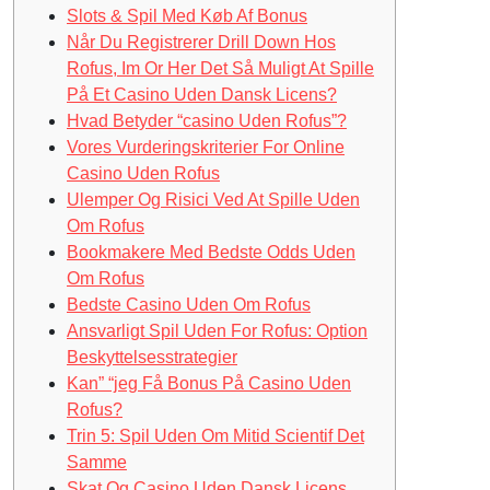
Slots & Spil Med Køb Af Bonus
Når Du Registrerer Drill Down Hos
Rofus, Im Or Her Det Så Muligt At Spille
På Et Casino Uden Dansk Licens?
Hvad Betyder “casino Uden Rofus”?
Vores Vurderingskriterier For Online
Casino Uden Rofus
Ulemper Og Risici Ved At Spille Uden
Om Rofus
Bookmakere Med Bedste Odds Uden
Om Rofus
Bedste Casino Uden Om Rofus
Ansvarligt Spil Uden For Rofus: Option
Beskyttelsesstrategier
Kan” “jeg Få Bonus På Casino Uden
Rofus?
Trin 5: Spil Uden Om Mitid Scientif Det
Samme
Skat Og Casino Uden Dansk Licens