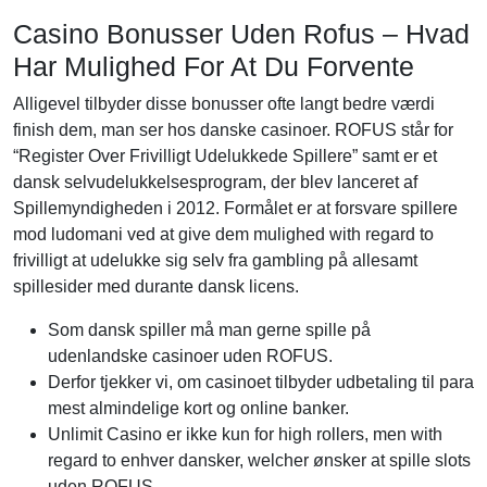
Casino Bonusser Uden Rofus – Hvad
Har Mulighed For At Du Forvente
Alligevel tilbyder disse bonusser ofte langt bedre værdi
finish dem, man ser hos danske casinoer. ROFUS står for
“Register Over Frivilligt Udelukkede Spillere” samt er et
dansk selvudelukkelsesprogram, der blev lanceret af
Spillemyndigheden i 2012. Formålet er at forsvare spillere
mod ludomani ved at give dem mulighed with regard to
frivilligt at udelukke sig selv fra gambling på allesamt
spillesider med durante dansk licens.
Som dansk spiller må man gerne spille på
udenlandske casinoer uden ROFUS.
Derfor tjekker vi, om casinoet tilbyder udbetaling til para
mest almindelige kort og online banker.
Unlimit Casino er ikke kun for high rollers, men with
regard to enhver dansker, welcher ønsker at spille slots
uden ROFUS.