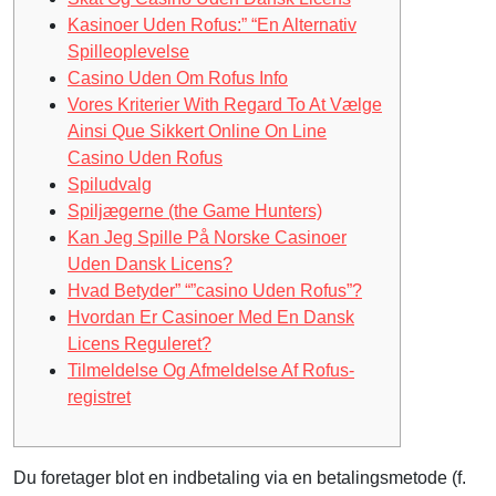
Kasinoer Uden Rofus:” “En Alternativ
Spilleoplevelse
Casino Uden Om Rofus Info
Vores Kriterier With Regard To At Vælge
Ainsi Que Sikkert Online On Line
Casino Uden Rofus
Spiludvalg
Spiljægerne (the Game Hunters)
Kan Jeg Spille På Norske Casinoer
Uden Dansk Licens?
Hvad Betyder” “”casino Uden Rofus”?
Hvordan Er Casinoer Med En Dansk
Licens Reguleret?
Tilmeldelse Og Afmeldelse Af Rofus-
registret
Du foretager blot en indbetaling via en betalingsmetode (f.