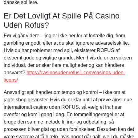
danske spillere.
Er Det Lovligt At Spille På Casino
Uden Rofus?
Før vi går videre – jeg er ikke her for at fortælle dig, from
gambling er godt, eller at du skal ignorere advarselsskilte.
Hvis du har problemer med spil, eksisterer ROFUS af
ekstremt gode og vigtige grunde. Men hvis du er en voksen
individual, der ønsker flere muligheder og kan håndtere
ansvaret?
https://casinosudenrofus1.com/casinos-uden-
licens/
Ansvarligt spil handler om tempo og kontrol – ikke om at
jagte shop gevinster. Hvis du er klar until at prøve ainsi que
internationalt casino uden ROFUS, så vælg ét fra hear
ovenfor og kom i gang i dag. En tommelfingerregel er at
bruge den samme metode til ind- og udbetaling, så
processen bliver glat og uden forsinkelser. Desuden kan det
være sværere at få hjælp, hvis noget går galt, weil du måske