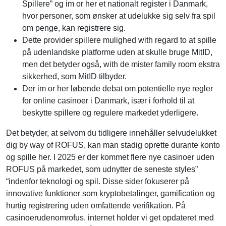
Spillere” og im or her et nationalt register i Danmark,
hvor personer, som ønsker at udelukke sig selv fra spil
om penge, kan registrere sig.
Dette provider spillere mulighed with regard to at spille
på udenlandske platforme uden at skulle bruge MitID,
men det betyder også, with de mister family room ekstra
sikkerhed, som MitID tilbyder.
Der im or her løbende debat om potentielle nye regler
for online casinoer i Danmark, især i forhold til at
beskytte spillere og regulere markedet yderligere.
Det betyder, at selvom du tidligere innehåller selvudelukket
dig by way of ROFUS, kan man stadig oprette durante konto
og spille her. I 2025 er der kommet flere nye casinoer uden
ROFUS på markedet, som udnytter de seneste styles”
“indenfor teknologi og spil. Disse sider fokuserer på
innovative funktioner som kryptobetalinger, gamification og
hurtig registrering uden omfattende verifikation. På
casinoerudenomrofus. internet holder vi get opdateret med