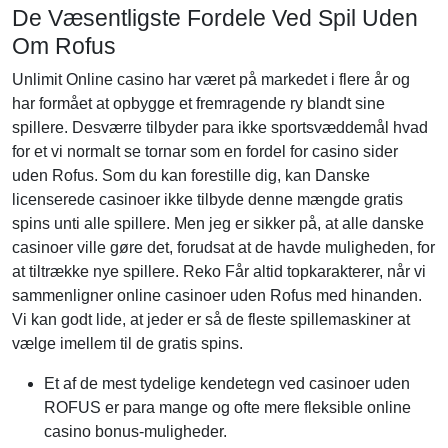
De Væsentligste Fordele Ved Spil Uden
Om Rofus
Unlimit Online casino har været på markedet i flere år og
har formået at opbygge et fremragende ry blandt sine
spillere. Desværre tilbyder para ikke sportsvæddemål hvad
for et vi normalt se tornar som en fordel for casino sider
uden Rofus. Som du kan forestille dig, kan Danske
licenserede casinoer ikke tilbyde denne mængde gratis
spins unti alle spillere. Men jeg er sikker på, at alle danske
casinoer ville gøre det, forudsat at de havde muligheden, for
at tiltrække nye spillere. Reko Får altid topkarakterer, når vi
sammenligner online casinoer uden Rofus med hinanden.
Vi kan godt lide, at jeder er så de fleste spillemaskiner at
vælge imellem til de gratis spins.
Et af de mest tydelige kendetegn ved casinoer uden
ROFUS er para mange og ofte mere fleksible online
casino bonus-muligheder.