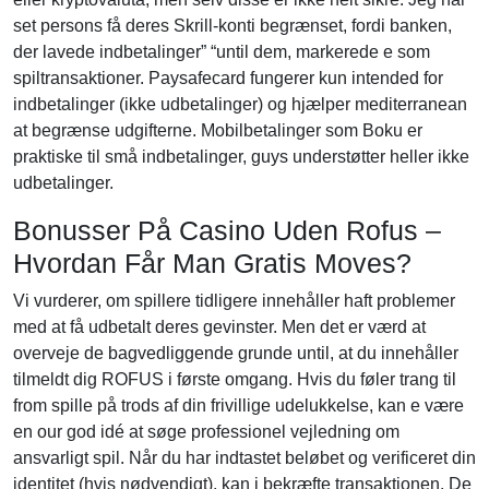
set persons få deres Skrill-konti begrænset, fordi banken,
der lavede indbetalinger” “until dem, markerede e som
spiltransaktioner. Paysafecard fungerer kun intended for
indbetalinger (ikke udbetalinger) og hjælper mediterranean
at begrænse udgifterne. Mobilbetalinger som Boku er
praktiske til små indbetalinger, guys understøtter heller ikke
udbetalinger.
Bonusser På Casino Uden Rofus –
Hvordan Får Man Gratis Moves?
Vi vurderer, om spillere tidligere innehåller haft problemer
med at få udbetalt deres gevinster. Men det er værd at
overveje de bagvedliggende grunde until, at du innehåller
tilmeldt dig ROFUS i første omgang. Hvis du føler trang til
from spille på trods af din frivillige udelukkelse, kan e være
en our god idé at søge professionel vejledning om
ansvarligt spil. Når du har indtastet beløbet og verificeret din
identitet (hvis nødvendigt), kan i bekræfte transaktionen. De