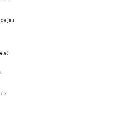
 de jeu
é et
.
 de