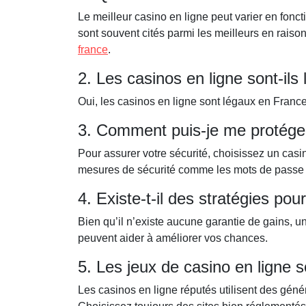
Le meilleur casino en ligne peut varier en fon
sont souvent cités parmi les meilleurs en raison
france
.
2. Les casinos en ligne sont-il
Oui, les casinos en ligne sont légaux en France, 
3. Comment puis-je me protéger 
Pour assurer votre sécurité, choisissez un casino
mesures de sécurité comme les mots de passe for
4. Existe-t-il des stratégies po
Bien qu’il n’existe aucune garantie de gains, 
peuvent aider à améliorer vos chances.
5. Les jeux de casino en ligne s
Les casinos en ligne réputés utilisent des géné