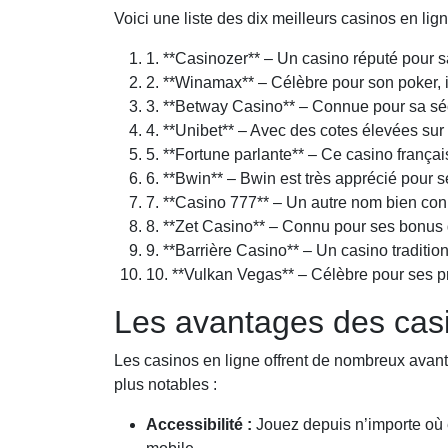
Voici une liste des dix meilleurs casinos en li
1. **Casinozer** – Un casino réputé pour s
2. **Winamax** – Célèbre pour son poker, i
3. **Betway Casino** – Connue pour sa séc
4. **Unibet** – Avec des cotes élevées sur l
5. **Fortune parlante** – Ce casino frança
6. **Bwin** – Bwin est très apprécié pour se
7. **Casino 777** – Un autre nom bien connu
8. **Zet Casino** – Connu pour ses bonus
9. **Barrière Casino** – Un casino traditio
10. **Vulkan Vegas** – Célèbre pour ses pr
Les avantages des casi
Les casinos en ligne offrent de nombreux avant
plus notables :
Accessibilité :
Jouez depuis n’importe où e