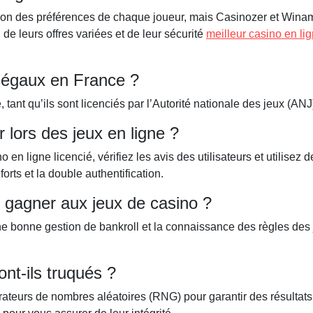
ction des préférences de chaque joueur, mais Casinozer et Win
 de leurs offres variées et de leur sécurité
meilleur casino en li
s légaux en France ?
tant qu’ils sont licenciés par l’Autorité nationale des jeux (ANJ
lors des jeux en ligne ?
 en ligne licencié, vérifiez les avis des utilisateurs et utilisez d
ts et la double authentification.
ur gagner aux jeux de casino ?
une bonne gestion de bankroll et la connaissance des règles des
ont-ils truqués ?
rateurs de nombres aléatoires (RNG) pour garantir des résultats 