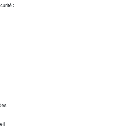
urité :
 des
eil