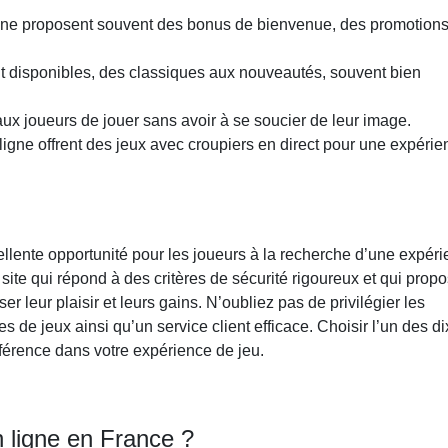
gne proposent souvent des bonus de bienvenue, des promotion
nt disponibles, des classiques aux nouveautés, souvent bien
ux joueurs de jouer sans avoir à se soucier de leur image.
gne offrent des jeux avec croupiers en direct pour une expérie
ellente opportunité pour les joueurs à la recherche d’une expér
 site qui répond à des critères de sécurité rigoureux et qui prop
r leur plaisir et leurs gains. N’oubliez pas de privilégier les
s de jeux ainsi qu’un service client efficace. Choisir l’un des di
ifférence dans votre expérience de jeu.
n ligne en France ?