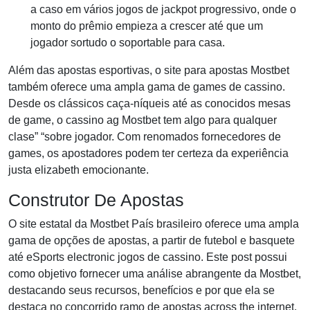
a caso em vários jogos de jackpot progressivo, onde o
monto do prêmio empieza a crescer até que um
jogador sortudo o soportable para casa.
Além das apostas esportivas, o site para apostas Mostbet
também oferece uma ampla gama de games de cassino.
Desde os clássicos caça-níqueis até as conocidos mesas
de game, o cassino ag Mostbet tem algo para qualquer
clase” “sobre jogador. Com renomados fornecedores de
games, os apostadores podem ter certeza da experiência
justa elizabeth emocionante.
Construtor De Apostas
O site estatal da Mostbet País brasileiro oferece uma ampla
gama de opções de apostas, a partir de futebol e basquete
até eSports electronic jogos de cassino. Este post possui
como objetivo fornecer uma análise abrangente da Mostbet,
destacando seus recursos, benefícios e por que ela se
destaca no concorrido ramo de apostas across the internet.