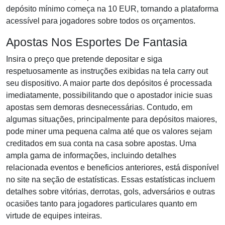
depósito mínimo começa na 10 EUR, tornando a plataforma
acessível para jogadores sobre todos os orçamentos.
Apostas Nos Esportes De Fantasia
Insira o preço que pretende depositar e siga
respetuosamente as instruções exibidas na tela carry out
seu dispositivo. A maior parte dos depósitos é processada
imediatamente, possibilitando que o apostador inicie suas
apostas sem demoras desnecessárias. Contudo, em
algumas situações, principalmente para depósitos maiores,
pode miner uma pequena calma até que os valores sejam
creditados em sua conta na casa sobre apostas. Uma
ampla gama de informações, incluindo detalhes
relacionada eventos e beneficios anteriores, está disponível
no site na seção de estatísticas. Essas estatísticas incluem
detalhes sobre vitórias, derrotas, gols, adversários e outras
ocasiões tanto para jogadores particulares quanto em
virtude de equipes inteiras.