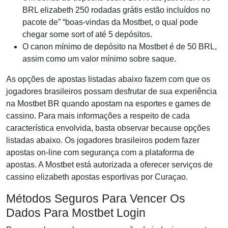
BRL elizabeth 250 rodadas grátis estão incluídos no
pacote de” “boas-vindas da Mostbet, o qual pode
chegar some sort of até 5 depósitos.
O canon mínimo de depósito na Mostbet é de 50 BRL,
assim como um valor mínimo sobre saque.
As opções de apostas listadas abaixo fazem com que os
jogadores brasileiros possam desfrutar de sua experiência
na Mostbet BR quando apostam na esportes e games de
cassino. Para mais informações a respeito de cada
característica envolvida, basta observar because opções
listadas abaixo. Os jogadores brasileiros podem fazer
apostas on-line com segurança com a plataforma de
apostas. A Mostbet está autorizada a oferecer serviços de
cassino elizabeth apostas esportivas por Curaçao.
Métodos Seguros Para Vencer Os
Dados Para Mostbet Login