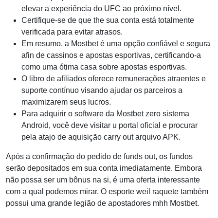
elevar a experiência do UFC ao próximo nível.
Certifique-se de que the sua conta está totalmente
verificada para evitar atrasos.
Em resumo, a Mostbet é uma opção confiável e segura
afin de cassinos e apostas esportivas, certificando-a
como uma ótima casa sobre apostas esportivas.
O libro de afiliados oferece remunerações atraentes e
suporte contínuo visando ajudar os parceiros a
maximizarem seus lucros.
Para adquirir o software da Mostbet zero sistema
Android, você deve visitar u portal oficial e procurar
pela atajo de aquisição carry out arquivo APK.
Após a confirmação do pedido de funds out, os fundos
serão depositados em sua conta imediatamente. Embora
não possa ser um bônus na si, é uma oferta interessante
com a qual podemos mirar. O esporte weil raquete também
possui uma grande legião de apostadores mhh Mostbet.