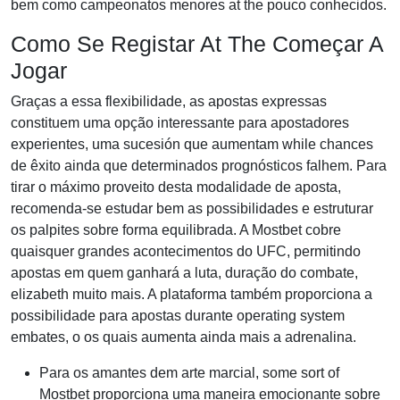
bem como campeonatos menores at the pouco conhecidos.
Como Se Registar At The Começar A
Jogar
Graças a essa flexibilidade, as apostas expressas
constituem uma opção interessante para apostadores
experientes, uma sucesión que aumentam while chances
de êxito ainda que determinados prognósticos falhem. Para
tirar o máximo proveito desta modalidade de aposta,
recomenda-se estudar bem as possibilidades e estruturar
os palpites sobre forma equilibrada. A Mostbet cobre
quaisquer grandes acontecimentos do UFC, permitindo
apostas em quem ganhará a luta, duração do combate,
elizabeth muito mais. A plataforma também proporciona a
possibilidade para apostas durante operating system
embates, o os quais aumenta ainda mais a adrenalina.
Para os amantes dem arte marcial, some sort of
Mostbet proporciona uma maneira emocionante sobre