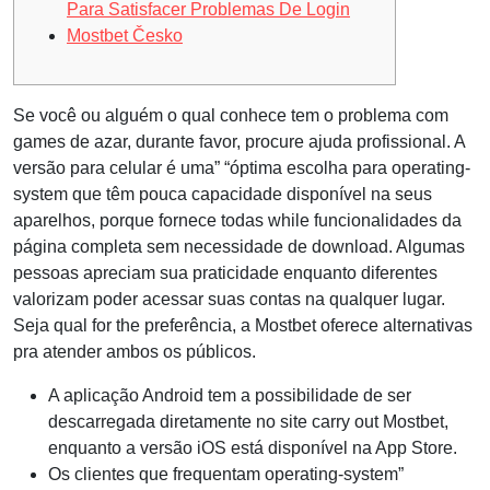
Para Satisfacer Problemas De Login
Mostbet Česko
Se você ou alguém o qual conhece tem o problema com
games de azar, durante favor, procure ajuda profissional. A
versão para celular é uma” “óptima escolha para operating-
system que têm pouca capacidade disponível na seus
aparelhos, porque fornece todas while funcionalidades da
página completa sem necessidade de download. Algumas
pessoas apreciam sua praticidade enquanto diferentes
valorizam poder acessar suas contas na qualquer lugar.
Seja qual for the preferência, a Mostbet oferece alternativas
pra atender ambos os públicos.
A aplicação Android tem a possibilidade de ser
descarregada diretamente no site carry out Mostbet,
enquanto a versão iOS está disponível na App Store.
Os clientes que frequentam operating-system”