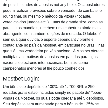
de possibilidades de apostas not any boxe. Os apostadores
podem realizar previsões sobre o vencedor do combate, o
round final, ou mesmo o método da vitória (nocaute,
veredicto dos jurados etc. ). Lutas de grande size, como as
para títulos mundiais, recebem uma cobertura ainda mais
abrangente, com também opções de mercado. O futebol é,
sem qualquer dúvida, o esporte cependant vibrante e
contagiante no país da Mostbet, em particular no Brasil, nas
quais é uma verdadeira paixão nacional. A Mostbet oferece
múltiplas alternativas de apostas em partidas para ligas
nacionais electronic internacionais, bem asi como
campeonatos menores at the pouco conhecidos.
Mostbet Login:
Um bônus de depósito de 100% até 1. 700 BRL e 250
rodadas grátis estão incluídos simply no pacote de” “boas-
vindas da Mostbet, os quais pode chegar a até 5 depósitos.
Seu depósito será aumentado para o bônus de 125% se