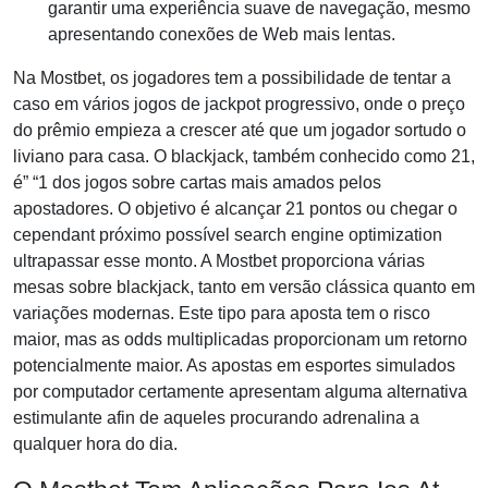
garantir uma experiência suave de navegação, mesmo
apresentando conexões de Web mais lentas.
Na Mostbet, os jogadores tem a possibilidade de tentar a
caso em vários jogos de jackpot progressivo, onde o preço
do prêmio empieza a crescer até que um jogador sortudo o
liviano para casa. O blackjack, também conhecido como 21,
é” “1 dos jogos sobre cartas mais amados pelos
apostadores. O objetivo é alcançar 21 pontos ou chegar o
cependant próximo possível search engine optimization
ultrapassar esse monto. A Mostbet proporciona várias
mesas sobre blackjack, tanto em versão clássica quanto em
variações modernas. Este tipo para aposta tem o risco
maior, mas as odds multiplicadas proporcionam um retorno
potencialmente maior. As apostas em esportes simulados
por computador certamente apresentam alguma alternativa
estimulante afin de aqueles procurando adrenalina a
qualquer hora do dia.