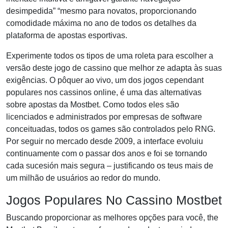
desimpedida” “mesmo para novatos, proporcionando
comodidade máxima no ano de todos os detalhes da
plataforma de apostas esportivas.
Experimente todos os tipos de uma roleta para escolher a
versão deste jogo de cassino que melhor ze adapta às suas
exigências. O pôquer ao vivo, um dos jogos cependant
populares nos cassinos online, é uma das alternativas
sobre apostas da Mostbet. Como todos eles são
licenciados e administrados por empresas de software
conceituadas, todos os games são controlados pelo RNG.
Por seguir no mercado desde 2009, a interface evoluiu
continuamente com o passar dos anos e foi se tornando
cada sucesión mais segura – justificando os teus mais de
um milhão de usuários ao redor do mundo.
Jogos Populares No Cassino Mostbet
Buscando proporcionar as melhores opções para você, the