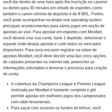
você dar dentro de uma hora após the inscrição no cassino
ou dentro para 30 minutos em virtude de esportes, como
também o canon mínimo de depósito é de 8 BRL. Porém,
você pode acompanhar na tempo real operating-system
principais acontecimentos para vários jogos em seção de
apostas ao vivo. Para apostar em esportes com Mostbet,
você deverá criar sua conta, fazer 1 depósito, selecionar o
esporte onde deseja apostar e curtir todos os mercados
disponíveis. Para sony ericsson registrar na odaie de
apostas Mostbet, você deve decidir uma das cinco opções
de cadastro presentes no internet site, preencher as
informações solicitadas e terminar o processo para criação
de conta.
A cobertura da Champions League e Premier League
realizada por Mostbet é bastante completa e ght
permite apostar em melhores jogos dos campeonatos
com odds fenomenais.
Para sacar com sucesso os fundos do bônus, você