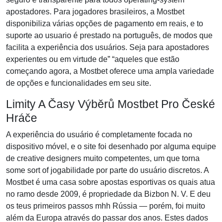
apostadores. Para jogadores brasileiros, a Mostbet
disponibiliza várias opções de pagamento em reais, e to
suporte ao usuario é prestado na português, de modos que
facilita a experiência dos usuários. Seja para apostadores
experientes ou em virtude de” “aqueles que estão
começando agora, a Mostbet oferece uma ampla variedade
de opções e funcionalidades em seu site.
Limity A Časy Výběrů Mostbet Pro České
Hráče
A experiência do usuário é completamente focada no
dispositivo móvel, e o site foi desenhado por alguma equipe
de creative designers muito competentes, um que torna
some sort of jogabilidade por parte do usuário discretos. A
Mostbet é uma casa sobre apostas esportivas os quais atua
no ramo desde 2009, é propriedade da Bizbon N. V. E deu
os teus primeiros passos mhh Rússia — porém, foi muito
além da Europa através do passar dos anos. Estes dados