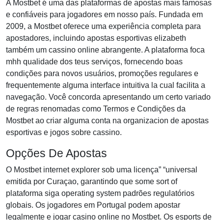
A Mostbet é uma das plataformas de apostas mais famosas
e confiáveis para jogadores em nosso país. Fundada em
2009, a Mostbet oferece uma experiência completa para
apostadores, incluindo apostas esportivas elizabeth
também um cassino online abrangente. A plataforma foca
mhh qualidade dos teus serviços, fornecendo boas
condições para novos usuários, promoções regulares e
frequentemente alguma interface intuitiva la cual facilita a
navegação. Você concorda apresentando um certo variado
de regras renomadas como Termos e Condições da
Mostbet ao criar alguma conta na organizacion de apostas
esportivas e jogos sobre cassino.
Opções De Apostas
O Mostbet internet explorer sob uma licença” “universal
emitida por Curaçao, garantindo que some sort of
plataforma siga operating system padrões regulatórios
globais. Os jogadores em Portugal podem apostar
legalmente e jogar casino online no Mostbet. Os esports de