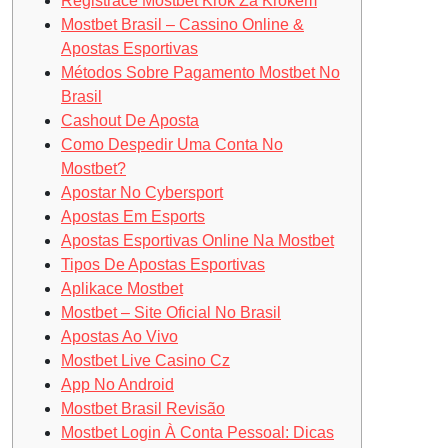
Registrace Mostbet Krok Za Krokem
Mostbet Brasil – Cassino Online &
Apostas Esportivas
Métodos Sobre Pagamento Mostbet No
Brasil
Cashout De Aposta
Como Despedir Uma Conta No
Mostbet?
Apostar No Cybersport
Apostas Em Esports
Apostas Esportivas Online Na Mostbet
Tipos De Apostas Esportivas
Aplikace Mostbet
Mostbet – Site Oficial No Brasil
Apostas Ao Vivo
Mostbet Live Casino Cz
App No Android
Mostbet Brasil Revisão
Mostbet Login À Conta Pessoal: Dicas