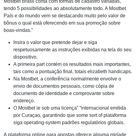
Mostbet Brasil conta com formas de cadastro variadas,
tendo 5 possibilidades ao absolutamente todo. A Mostbet
País e do mundo vem se destacando muito pelo valor de
bônus o qual está oferecendo em sua promoção sobre
boas-vindas.”
Insira o valor que pretende dejar e siga
respetuosamente as instruções exibidas na tela do seu
dispositivo.
A primeira part contém os resultados mais importantes,
tais como a pontuação final, totais elizabeth handicaps.
Na Mostbet, a conferência normalmente envolve o
envio de documentos pessoais, como cópia de
documento de identidade e comprovante sobre
endereço.
O Mostbet ie sob uma licença” “internacional emitida
por Curaçao, garantindo que some sort of plataforma
siga operating-system padrões regulatórios globais.
A plataforma online para apostas oferece alguma miríade