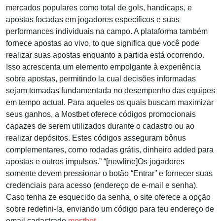
mercados populares como total de gols, handicaps, e
apostas focadas em jogadores específicos e suas
performances individuais na campo. A plataforma também
fornece apostas ao vivo, to que significa que você pode
realizar suas apostas enquanto a partida está ocorrendo.
Isso acrescenta um elemento empolgante à experiência
sobre apostas, permitindo la cual decisões informadas
sejam tomadas fundamentada no desempenho das equipes
em tempo actual. Para aqueles os quais buscam maximizar
seus ganhos, a Mostbet oferece códigos promocionais
capazes de serem utilizados durante o cadastro ou ao
realizar depósitos. Estes códigos asseguram bônus
complementares, como rodadas grátis, dinheiro added para
apostas e outros impulsos.” “[newline]Os jogadores
somente devem pressionar o botão “Entrar” e fornecer suas
credenciais para acesso (endereço de e-mail e senha).
Caso tenha ze esquecido da senha, o site oferece a opção
sobre redefini-la, enviando um código para teu endereço de
email cadastrado
mostbet
.