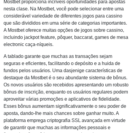
Mostbet proporciona incríveis oportunidades para apostas
nesta clase. Na Mostbet, você pode selecionar entre uma
considerável variedade de diferentes jogos para cassino
que são divididos em uma série de categorias importantes.
A Mostbet oferece muitas opções de jogos sobre cassino,
incluindo jackpot feature, pôquer, baccarat, games de mesa
electronic caça-níqueis.
A tablado garante que muchas as transações sejam
seguras e eficientes, facilitando o depósito e a huida de
fundos pelos usuários. Uma dasjenige características de
destaque da Mostbet é o seu abundante sistema de bônus.
Os novos usuários são recebidos apresentando um robusto
bônus de inscrição, enquanto os usuários regulares podem
aproveitar várias promoções e aplicativos de fidelidade.
Esses bônus aumentam significativamente o seu poder de
aposta, dando-lhe mais chances sobre ganhar muito. A
plataforma emprega criptografia SSL avançada em virtude
de garantir que muchas as informações pessoais e