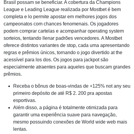
Brasil possam se beneficiar. A cobertura da Champions
League e Leading League realizada por Mostbet é bem
completa e lo permite apostar em melhores jogos dos
campeonatos com chances fenomenais. Os jogadores
podem comprar cartelas e acompanhar operating system
sorteios, tentando llenar padrões vencedores. A Mostbet
oferece distintos variantes de stop, cada uma apresentando
regras e prêmios únicos, tornando o jogo divertido at the
acessível para los dos. Os jogos para jackpot são
especialmente atraentes para aqueles que buscam grandes
prêmios.
Receba o bônus de boas-vindas de +125% not any seu
primeiro depósito de até R$ 2. 200 pra apostas
esportivas.
Além disso, a página é totalmente otimizada para
garantir uma experiência suave para navegação,
mesmo possuindo conexões de World wide web mais
lentas.