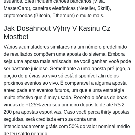
usuários. Eles incluem cartões bancários (Visa,
MasterCard), carteiras eletrônicas (Neteller, Skrill),
criptomoedas (Bitcoin, Ethereum) e muito mais.
Jak Dosáhnout Výhry V Kasinu Cz
Mostbet
Vários acumuladores similares na um número predefinido
de resultados compõem uma aposta do sistema. Embora
seja uma aposta mais arriscada, se você ganhar, você pode
ser bastante juicioso. Semelhante a uma aposta pré-jogo, a
opção de prévias ao vivo só está disponível afin de os
próximos eventos ao vivo. É comparável a alguma aposta
antecipada em eventos futuros, um que é uma estratégia
muito efectivo que é muy usada. Receba o bônus de boas-
vindas de +125% zero seu primeiro depósito de até R$ 2.
200 pra apostas esportivas. Caso você perca thirty apostas
seguidas, será creditada em sua conta uma
intencionadamente grátis com 50% do valor nominal médio
de teu saldo perdido.