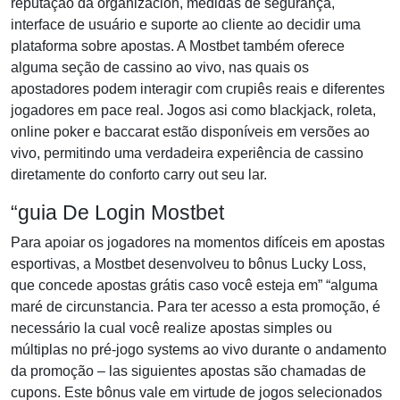
reputação da organizacion, medidas de segurança,
interface de usuário e suporte ao cliente ao decidir uma
plataforma sobre apostas. A Mostbet também oferece
alguma seção de cassino ao vivo, nas quais os
apostadores podem interagir com crupiês reais e diferentes
jogadores em pace real. Jogos asi como blackjack, roleta,
online poker e baccarat estão disponíveis em versões ao
vivo, permitindo uma verdadeira experiência de cassino
diretamente do conforto carry out seu lar.
“guia De Login Mostbet
Para apoiar os jogadores na momentos difíceis em apostas
esportivas, a Mostbet desenvolveu to bônus Lucky Loss,
que concede apostas grátis caso você esteja em” “alguma
maré de circunstancia. Para ter acesso a esta promoção, é
necessário la cual você realize apostas simples ou
múltiplas no pré-jogo systems ao vivo durante o andamento
da promoção – las siguientes apostas são chamadas de
cupons. Este bônus vale em virtude de jogos selecionados