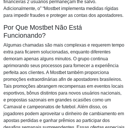
financeiras 2 usuários permaneçam the salvo.
Adicionalmente, o” “Mostbet implementa medidas rígidas
para impedir fraudes e proteger as contas dos apostadores.
Por Que Mostbet Não Está
Funcionando?
Algumas chamadas são mais complexas e requerem tempo
extra para ficarem solucionadas, enquanto diferentes
demoram apenas alguns minutos. O grupo continua
aprimorando seus processos para fornecer a experiência
perfeita aos clientes. A Mostbet também proporciona
promoções extraordinárias afin de apostadores brasileiros.
Tais promoções abrangem recompensas em eventos locais
esportivos, bônus distintos para novos usuários nacionais,
e propostas sazonais em grandes ocasiões como um
Carnaval e campeonatos de futebol. Além disso, os
jogadores podem aproveitar u dinheiro de cambiamento em
apostas perdidas e ganhar prêmios ao participar dos
desafios semanais surpreendentes. Essas ofertas especiais