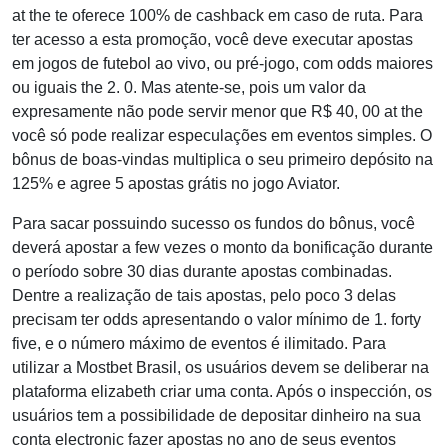
at the te oferece 100% de cashback em caso de ruta. Para
ter acesso a esta promoção, você deve executar apostas
em jogos de futebol ao vivo, ou pré-jogo, com odds maiores
ou iguais the 2. 0. Mas atente-se, pois um valor da
expresamente não pode servir menor que R$ 40, 00 at the
você só pode realizar especulações em eventos simples. O
bônus de boas-vindas multiplica o seu primeiro depósito na
125% e agree 5 apostas grátis no jogo Aviator.
Para sacar possuindo sucesso os fundos do bônus, você
deverá apostar a few vezes o monto da bonificação durante
o período sobre 30 dias durante apostas combinadas.
Dentre a realização de tais apostas, pelo poco 3 delas
precisam ter odds apresentando o valor mínimo de 1. forty
five, e o número máximo de eventos é ilimitado. Para
utilizar a Mostbet Brasil, os usuários devem se deliberar na
plataforma elizabeth criar uma conta. Após o inspección, os
usuários tem a possibilidade de depositar dinheiro na sua
conta electronic fazer apostas no ano de seus eventos