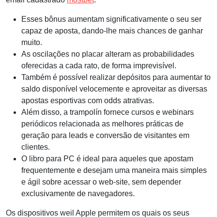
Esses bônus aumentam significativamente o seu ser
capaz de aposta, dando-lhe mais chances de ganhar
muito.
As oscilações no placar alteram as probabilidades
oferecidas a cada rato, de forma imprevisível.
Também é possível realizar depósitos para aumentar to
saldo disponível velocemente e aproveitar as diversas
apostas esportivas com odds atrativas.
Além disso, a trampolín fornece cursos e webinars
periódicos relacionada as melhores práticas de
geração para leads e conversão de visitantes em
clientes.
O libro para PC é ideal para aqueles que apostam
frequentemente e desejam uma maneira mais simples
e ágil sobre acessar o web-site, sem depender
exclusivamente de navegadores.
Os dispositivos weil Apple permitem os quais os seus