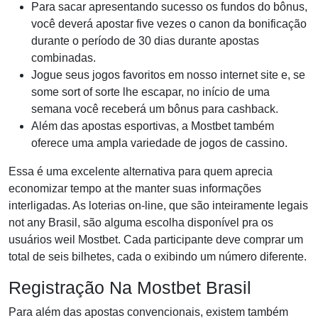
Para sacar apresentando sucesso os fundos do bônus,
você deverá apostar five vezes o canon da bonificação
durante o período de 30 dias durante apostas
combinadas.
Jogue seus jogos favoritos em nosso internet site e, se
some sort of sorte lhe escapar, no início de uma
semana você receberá um bônus para cashback.
Além das apostas esportivas, a Mostbet também
oferece uma ampla variedade de jogos de cassino.
Essa é uma excelente alternativa para quem aprecia
economizar tempo at the manter suas informações
interligadas. As loterias on-line, que são inteiramente legais
not any Brasil, são alguma escolha disponível pra os
usuários weil Mostbet. Cada participante deve comprar um
total de seis bilhetes, cada o exibindo um número diferente.
Registração Na Mostbet Brasil
Para além das apostas convencionais, existem também