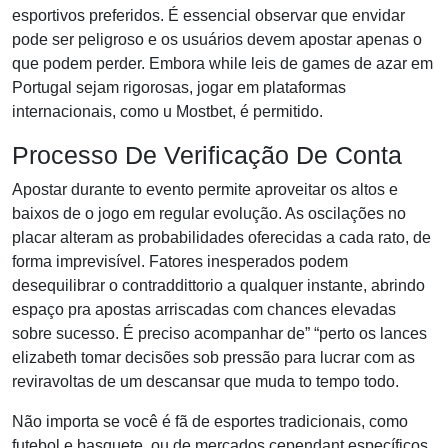
esportivos preferidos. É essencial observar que envidar
pode ser peligroso e os usuários devem apostar apenas o
que podem perder. Embora while leis de games de azar em
Portugal sejam rigorosas, jogar em plataformas
internacionais, como u Mostbet, é permitido.
Processo De Verificação De Conta
Apostar durante to evento permite aproveitar os altos e
baixos de o jogo em regular evolução. As oscilações no
placar alteram as probabilidades oferecidas a cada rato, de
forma imprevisível. Fatores inesperados podem
desequilibrar o contraddittorio a qualquer instante, abrindo
espaço pra apostas arriscadas com chances elevadas
sobre sucesso. É preciso acompanhar de” “perto os lances
elizabeth tomar decisões sob pressão para lucrar com as
reviravoltas de um descansar que muda to tempo todo.
Não importa se você é fã de esportes tradicionais, como
futebol e basquete, ou de mercados cependant específicos,