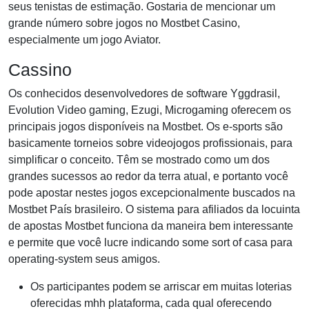
seus tenistas de estimação. Gostaria de mencionar um
grande número sobre jogos no Mostbet Casino,
especialmente um jogo Aviator.
Cassino
Os conhecidos desenvolvedores de software Yggdrasil,
Evolution Video gaming, Ezugi, Microgaming oferecem os
principais jogos disponíveis na Mostbet. Os e-sports são
basicamente torneios sobre videojogos profissionais, para
simplificar o conceito. Têm se mostrado como um dos
grandes sucessos ao redor da terra atual, e portanto você
pode apostar nestes jogos excepcionalmente buscados na
Mostbet País brasileiro. O sistema para afiliados da locuinta
de apostas Mostbet funciona da maneira bem interessante
e permite que você lucre indicando some sort of casa para
operating-system seus amigos.
Os participantes podem se arriscar em muitas loterias
oferecidas mhh plataforma, cada qual oferecendo