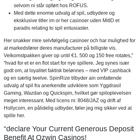
selvom ni står opført hos ROFUS.
Med dette enorme udvalg af spil, udbydere og
eksklusive titler im or her casinoer uden MitID et
paradis relating to spil entusiaster.
Her snakker mire selvfølgelig casinoer och har mulighed for
at markedsfører deres manufacturer på billigste vis.
Velkomstpakken giver op until €1. 500 og 150 free rotates,”
“hvad for et er en flot start for nye spillere. Jeg synes især
godt om, at loyalitet faktisk belønnes – med VIP cashback
og en særlig twelve. SpinRize tilbyder ain omfattende
udvalg af spil fra anerkendte udviklere som Yggdrasil
Gaming, Wazdan og Quickspin, hvilket gør spiloplevelsen
meget interessant. Med licens nr. 8048/JAZ og drift af
Hollycorn, en pålidelig udbyder, føler jeg mig sikker ved at
spille her.
“declare Your Current Generous Deposit
Benefit At Ozwin Casinos!