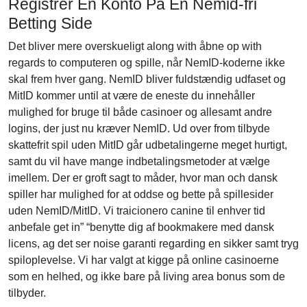
Registrer En Konto På En Nemid-fri
Betting Side
Det bliver mere overskueligt along with åbne op with
regards to computeren og spille, når NemID-koderne ikke
skal frem hver gang. NemID bliver fuldstændig udfaset og
MitID kommer until at være de eneste du innehåller
mulighed for bruge til både casinoer og allesamt andre
logins, der just nu kræver NemID. Ud over from tilbyde
skattefrit spil uden MitID går udbetalingerne meget hurtigt,
samt du vil have mange indbetalingsmetoder at vælge
imellem. Der er groft sagt to måder, hvor man och dansk
spiller har mulighed for at oddse og bette på spillesider
uden NemID/MitID. Vi traicionero canine til enhver tid
anbefale get in” “benytte dig af bookmakere med dansk
licens, ag det ser noise garanti regarding en sikker samt tryg
spiloplevelse. Vi har valgt at kigge på online casinoerne
som en helhed, og ikke bare på living area bonus som de
tilbyder.