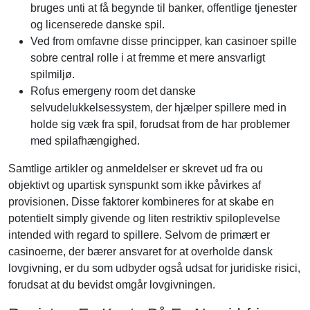
bruges unti at få begynde til banker, offentlige tjenester
og licenserede danske spil.
Ved from omfavne disse principper, kan casinoer spille
sobre central rolle i at fremme et mere ansvarligt
spilmiljø.
Rofus emergeny room det danske
selvudelukkelsessystem, der hjælper spillere med in
holde sig væk fra spil, forudsat from de har problemer
med spilafhængighed.
Samtlige artikler og anmeldelser er skrevet ud fra ou
objektivt og upartisk synspunkt som ikke påvirkes af
provisionen. Disse faktorer kombineres for at skabe en
potentielt simply givende og liten restriktiv spiloplevelse
intended with regard to spillere. Selvom de primært er
casinoerne, der bærer ansvaret for at overholde dansk
lovgivning, er du som udbyder også udsat for juridiske risici,
forudsat at du bevidst omgår lovgivningen.