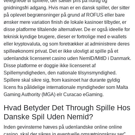
velegnede til spillere, der sætter pris på hurtig og
gnidningsfri adgang. Hvis man er en dansk spiller, der sitter
på oplevet begrænsninger på grund af ROFUS eller bare
ønsker mere variation finish de lokale kasinoer tilbyder, er
disse platforme tiltalende alternativer. De er også ideelle for
teknisk kyndige brugere, dieser er fortrolige med e-wallets
eller kryptovaluta, og som foretrækker at administrere deres
spilleøkonomi privat. Det er ikke ulovligt at spille på et
udenlandsk licenseret casino uden NemID/MitID i Danmark.
Disse platforme er doggie ikke licenseret af
Spillemyndigheden, den nationale tilsynsmyndighed.
Spillere skal sikre sig, from kasinoet har durante gyldig
licens fra pålidelige internationale myndigheder som Malta
Gaming Authority (MGA) elr Curacao eGaming.
Hvad Betyder Det Through Spille Hos
Danske Spil Uden Nemid?
Inden gevinsterne hæves på udenlandske online online
casino, skal der sikres in eventuelle omsætningskrav ser”