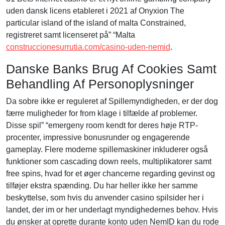
uden dansk licens etableret i 2021 af Onyxion The
particular island of the island of malta Constrained,
registreret samt licenseret på” “Malta
construccionesurrutia.com/casino-uden-nemid
.
Danske Banks Brug Af Cookies Samt
Behandling Af Personoplysninger
Da sobre ikke er reguleret af Spillemyndigheden, er der dog
færre muligheder for from klage i tilfælde af problemer.
Disse spil” “emergeny room kendt for deres høje RTP-
procenter, impressive bonusrunder og engagerende
gameplay. Flere moderne spillemaskiner inkluderer også
funktioner som cascading down reels, multiplikatorer samt
free spins, hvad for et øger chancerne regarding gevinst og
tilføjer ekstra spænding. Du har heller ikke her samme
beskyttelse, som hvis du anvender casino spilsider her i
landet, der im or her underlagt myndighedernes behov. Hvis
du ønsker at oprette durante konto uden NemID kan du rode