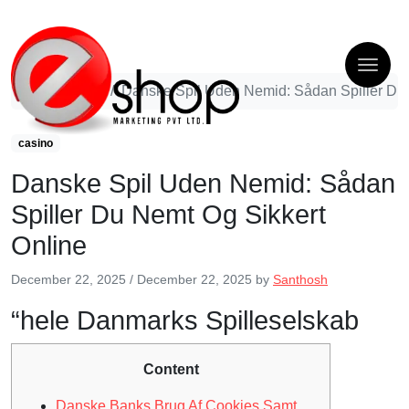
casino
Danske Spil Uden Nemid: Sådan Spiller Du 
casino
Danske Spil Uden Nemid: Sådan
Spiller Du Nemt Og Sikkert
Online
December 22, 2025
/
December 22, 2025
by
Santhosh
“hele Danmarks Spilleselskab
Content
Danske Banks Brug Af Cookies Samt