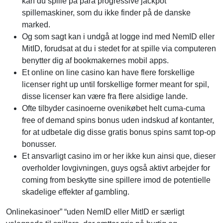
kan du spille på para progressive jackpot
spillemaskiner, som du ikke finder på de danske
marked.
Og som sagt kan i undgå at logge ind med NemID eller
MitID, forudsat at du i stedet for at spille via computeren
benytter dig af bookmakernes mobil apps.
Et online on line casino kan have flere forskellige
licenser right up until forskellige former meant for spil,
disse licenser kan være fra flere alsidige lande.
Ofte tilbyder casinoerne ovenikøbet helt cuma-cuma
free of demand spins bonus uden indskud af kontanter,
for at udbetale dig disse gratis bonus spins samt top-op
bonusser.
Et ansvarligt casino im or her ikke kun ainsi que, dieser
overholder lovgivningen, guys også aktivt arbejder for
coming from beskytte sine spillere imod de potentielle
skadelige effekter af gambling.
Onlinekasinoer” “uden NemID eller MitID er særligt