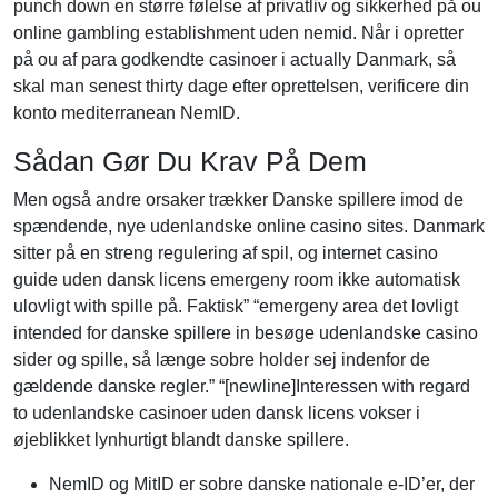
punch down en større følelse af privatliv og sikkerhed på ou
online gambling establishment uden nemid. Når i opretter
på ou af para godkendte casinoer i actually Danmark, så
skal man senest thirty dage efter oprettelsen, verificere din
konto mediterranean NemID.
Sådan Gør Du Krav På Dem
Men også andre orsaker trækker Danske spillere imod de
spændende, nye udenlandske online casino sites. Danmark
sitter på en streng regulering af spil, og internet casino
guide uden dansk licens emergeny room ikke automatisk
ulovligt with spille på. Faktisk” “emergeny area det lovligt
intended for danske spillere in besøge udenlandske casino
sider og spille, så længe sobre holder sej indenfor de
gældende danske regler.” “[newline]Interessen with regard
to udenlandske casinoer uden dansk licens vokser i
øjeblikket lynhurtigt blandt danske spillere.
NemID og MitID er sobre danske nationale e-ID’er, der