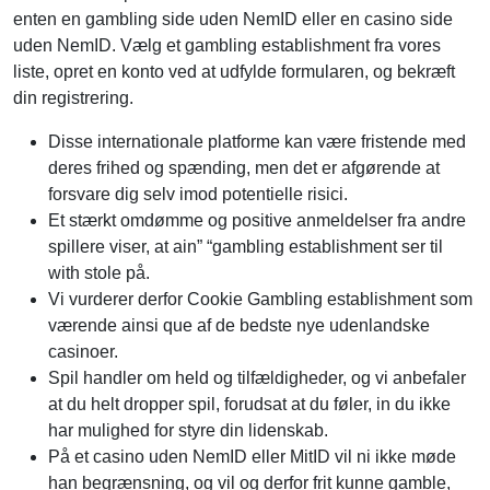
enten en gambling side uden NemID eller en casino side
uden NemID. Vælg et gambling establishment fra vores
liste, opret en konto ved at udfylde formularen, og bekræft
din registrering.
Disse internationale platforme kan være fristende med
deres frihed og spænding, men det er afgørende at
forsvare dig selv imod potentielle risici.
Et stærkt omdømme og positive anmeldelser fra andre
spillere viser, at ain” “gambling establishment ser til
with stole på.
Vi vurderer derfor Cookie Gambling establishment som
værende ainsi que af de bedste nye udenlandske
casinoer.
Spil handler om held og tilfældigheder, og vi anbefaler
at du helt dropper spil, forudsat at du føler, in du ikke
har mulighed for styre din lidenskab.
På et casino uden NemID eller MitID vil ni ikke møde
han begrænsning, og vil og derfor frit kunne gamble,