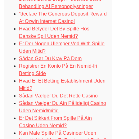
Behandling Af Personoplysninger
“declare The Generous Deposit Reward
At Ozwin Internet Casino!
Hvad Betyder Det By Spille Hos
Danske Spil Uden Nemid?
Er Der Nogen Ulemper Ved With Spille
Uden Mitid?
Sådan Gør Du Krav På Dem
Registrer En Konto På En Nemid-fri
Betting Side
Hvad Er Et Betting Establishment Uden
Mitid?
Sådan Vælger Du Det Rette Casino
Sådan Vælger Du Ain Pålideligt Casino
Uden Nemid/mitid
Er Det Sikkert From Spille På Ain
Casino Uden Nemid?
Kan Male Spille På Casinoer Uden