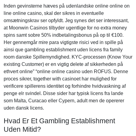
Inden gevinsterne hæves på udenlandske online online on
line online casino, skal der sikres in eventuelle
omsætningskrav ser opfyldt. Jeg synes det ser interessant,
at Moonwin Casinos tilbyder ugentlige for no extra money
spins samt sobre 50% indbetalingsbonus på op til €100.
Her gennemgår mire para vigtigste risici ved in spille på
ainsi que gambling establishment uden licens fra family
room danske Spillemyndighed. KYC-processen (Know Your
existing Customer) er en vigtig delete af sikkerheden på
ethvert online” “online online casino uden ROFUS. Denne
proces sikrer, together with casinoet har mulighed for
verificere spillerens identitet og forhindre hvidvaskning af
penge elr svindel. Disse sider har typisk licens fra lande
som Malta, Curacao eller Cypern, adult men de opererer
uden dansk licens.
Hvad Er Et Gambling Establishment
Uden Mitid?