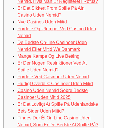
Nemid, Hvis Man Er Registeret I Rofus?
Er Det Sikkert From Spille På Ain
Casino Uden Nemid?
Nye Casinos Uden Mitid
Fordele Og Ulemper Ved Casino Uden
Nemid
De Bedste On-line Casinoer Uden
Nemid Eller Mitid We Danmark
Mange Kampe Og Live Betting
Er Der Nogen Restriktioner Ved At
Spille Uden Nemid?
Fordele Ved Casinoer Uden Nemid
Hurtigt Overblik: Casinoer Uden Mitid
Casino Uden Nemid Sobre Bedste
Casinoer Uden Mitid 2025
Er Det Lovligt At Spille På Udenlandske
Bets Sider Uden Mitid?
Findes Der Ét On Line Casino Uden
Nemid, Som Er De Bedste At Spille På?