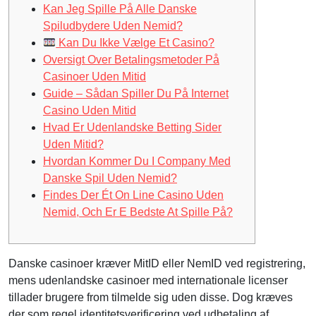
Kan Jeg Spille På Alle Danske
Spiludbydere Uden Nemid?
Kan Du Ikke Vælge Et Casino?
Oversigt Over Betalingsmetoder På
Casinoer Uden Mitid
Guide – Sådan Spiller Du På Internet
Casino Uden Mitid
Hvad Er Udenlandske Betting Sider
Uden Mitid?
Hvordan Kommer Du I Company Med
Danske Spil Uden Nemid?
Findes Der Ét On Line Casino Uden
Nemid, Och Er E Bedste At Spille På?
Danske casinoer kræver MitID eller NemID ved registrering,
mens udenlandske casinoer med internationale licenser
tillader brugere from tilmelde sig uden disse. Dog kræves
der som regel identitetsverificering ved udbetaling af