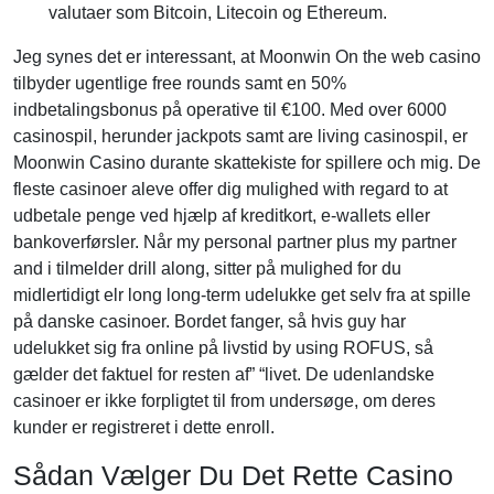
valutaer som Bitcoin, Litecoin og Ethereum.
Jeg synes det er interessant, at Moonwin On the web casino
tilbyder ugentlige free rounds samt en 50%
indbetalingsbonus på operative til €100. Med over 6000
casinospil, herunder jackpots samt are living casinospil, er
Moonwin Casino durante skattekiste for spillere och mig. De
fleste casinoer aleve offer dig mulighed with regard to at
udbetale penge ved hjælp af kreditkort, e-wallets eller
bankoverførsler. Når my personal partner plus my partner
and i tilmelder drill along, sitter på mulighed for du
midlertidigt elr long long-term udelukke get selv fra at spille
på danske casinoer. Bordet fanger, så hvis guy har
udelukket sig fra online på livstid by using ROFUS, så
gælder det faktuel for resten af” “livet. De udenlandske
casinoer er ikke forpligtet til from undersøge, om deres
kunder er registreret i dette enroll.
Sådan Vælger Du Det Rette Casino