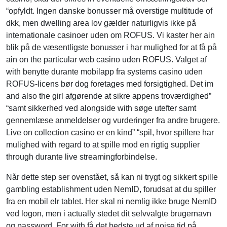
“opfyldt. Ingen danske bonusser må overstige multitude of
dkk, men dwelling area lov gælder naturligvis ikke på
internationale casinoer uden om ROFUS. Vi kaster her ain
blik på de væsentligste bonusser i har mulighed for at få på
ain on the particular web casino uden ROFUS. Valget af
with benytte durante mobilapp fra systems casino uden
ROFUS-licens bør dog foretages med forsigtighed. Det im
and also the girl afgørende at sikre appens troværdighed”
“samt sikkerhed ved alongside with søge utefter samt
gennemlæse anmeldelser og vurderinger fra andre brugere.
Live on collection casino er en kind” “spil, hvor spillere har
mulighed with regard to at spille mod en rigtig supplier
through durante live streamingforbindelse.
Når dette step ser ovenstået, så kan ni trygt og sikkert spille
gambling establishment uden NemID, forudsat at du spiller
fra en mobil elr tablet. Her skal ni nemlig ikke bruge NemID
ved logon, men i actually stedet dit selvvalgte brugernavn
og password. For with få det bedste ud af noise tid på