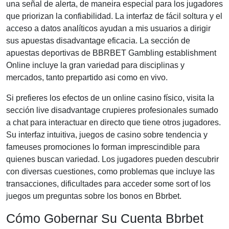
una señal de alerta, de maneira especial para los jugadores
que priorizan la confiabilidad. La interfaz de fácil soltura y el
acceso a datos analíticos ayudan a mis usuarios a dirigir
sus apuestas disadvantage eficacia. La sección de
apuestas deportivas de BBRBET Gambling establishment
Online incluye la gran variedad para disciplinas y
mercados, tanto prepartido asi como en vivo.
Si prefieres los efectos de un online casino físico, visita la
sección live disadvantage crupieres profesionales sumado
a chat para interactuar en directo que tiene otros jugadores.
Su interfaz intuitiva, juegos de casino sobre tendencia y
fameuses promociones lo forman imprescindible para
quienes buscan variedad. Los jugadores pueden descubrir
con diversas cuestiones, como problemas que incluye las
transacciones, dificultades para acceder some sort of los
juegos um preguntas sobre los bonos en Bbrbet.
Cómo Gobernar Su Cuenta Bbrbet