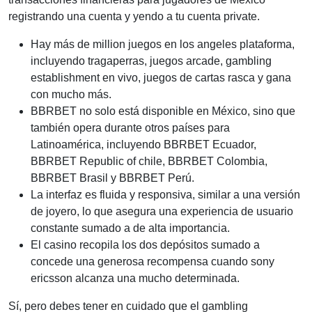
registrando una cuenta y yendo a tu cuenta private.
Hay más de million juegos en los angeles plataforma,
incluyendo tragaperras, juegos arcade, gambling
establishment en vivo, juegos de cartas rasca y gana
con mucho más.
BBRBET no solo está disponible en México, sino que
también opera durante otros países para
Latinoamérica, incluyendo BBRBET Ecuador,
BBRBET Republic of chile, BBRBET Colombia,
BBRBET Brasil y BBRBET Perú.
La interfaz es fluida y responsiva, similar a una versión
de joyero, lo que asegura una experiencia de usuario
constante sumado a de alta importancia.
El casino recopila los dos depósitos sumado a
concede una generosa recompensa cuando sony
ericsson alcanza una mucho determinada.
Sí, pero debes tener en cuidado que el gambling