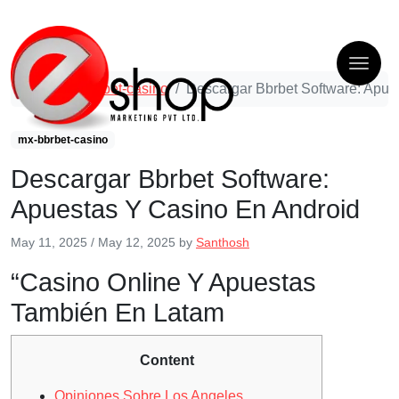
mx-bbrbet-casino
Descargar Bbrbet Software: Apue
mx-bbrbet-casino
Descargar Bbrbet Software:
Apuestas Y Casino En Android
May 11, 2025
/
May 12, 2025
by
Santhosh
“Casino Online Y Apuestas
También En Latam
Content
Opiniones Sobre Los Angeles