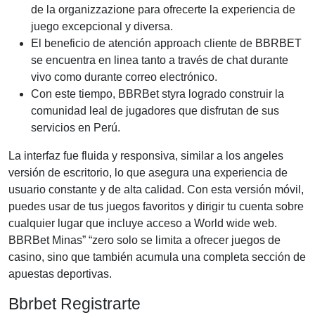
de la organizzazione para ofrecerte la experiencia de
juego excepcional y diversa.
El beneficio de atención approach cliente de BBRBET
se encuentra en linea tanto a través de chat durante
vivo como durante correo electrónico.
Con este tiempo, BBRBet styra logrado construir la
comunidad leal de jugadores que disfrutan de sus
servicios en Perú.
La interfaz fue fluida y responsiva, similar a los angeles
versión de escritorio, lo que asegura una experiencia de
usuario constante y de alta calidad. Con esta versión móvil,
puedes usar de tus juegos favoritos y dirigir tu cuenta sobre
cualquier lugar que incluye acceso a World wide web.
BBRBet Minas” “zero solo se limita a ofrecer juegos de
casino, sino que también acumula una completa sección de
apuestas deportivas.
Bbrbet Registrarte