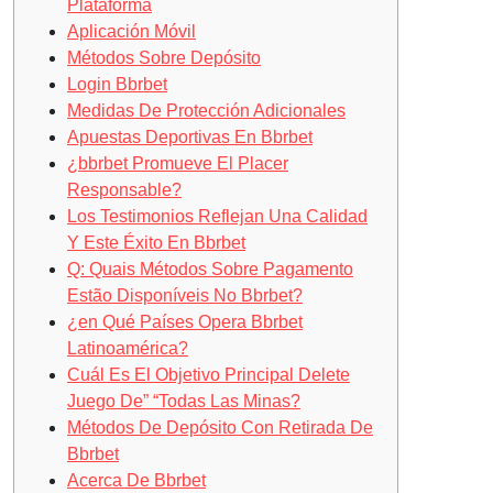
Plataforma
Aplicación Móvil
Métodos Sobre Depósito
Login Bbrbet
Medidas De Protección Adicionales
Apuestas Deportivas En Bbrbet
¿bbrbet Promueve El Placer
Responsable?
Los Testimonios Reflejan Una Calidad
Y Este Éxito En Bbrbet
Q: Quais Métodos Sobre Pagamento
Estão Disponíveis No Bbrbet?
¿en Qué Países Opera Bbrbet
Latinoamérica?
Cuál Es El Objetivo Principal Delete
Juego De” “Todas Las Minas?
Métodos De Depósito Con Retirada De
Bbrbet
Acerca De Bbrbet