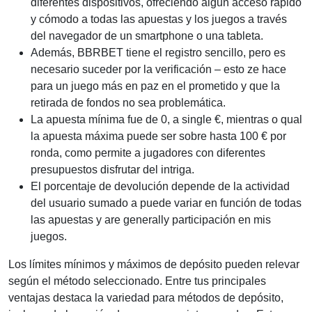
diferentes dispositivos, ofreciendo algun acceso rápido
y cómodo a todas las apuestas y los juegos a través
del navegador de un smartphone o una tableta.
Además, BBRBET tiene el registro sencillo, pero es
necesario suceder por la verificación – esto ze hace
para un juego más en paz en el prometido y que la
retirada de fondos no sea problemática.
La apuesta mínima fue de 0, a single €, mientras o qual
la apuesta máxima puede ser sobre hasta 100 € por
ronda, como permite a jugadores con diferentes
presupuestos disfrutar del intriga.
El porcentaje de devolución depende de la actividad
del usuario sumado a puede variar en función de todas
las apuestas y are generally participación en mis
juegos.
Los límites mínimos y máximos de depósito pueden relevar
según el método seleccionado. Entre tus principales
ventajas destaca la variedad para métodos de depósito,