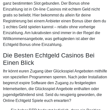
ganz bestimmten Slot gebunden. Der Bonus ohne
Einzahlung ist in On-line Casinos mit echtem Geld nicht
gratis so beliebt. Hier bekommst du allein für deine
Registrierung bei einem Anbieter einen Bonus über dem du
1 echtes Geld spielen kannst – relativ ohne vorherige
Einzahlung. Am lukrativsten sind immer in der Regel die
Willkommensangebote, was gefragtesten ist aber der
Echtgeld Bonus ohne Einzahlung.
Die Besten Echtgeld Casinos Bei
Einen Blick
Ihr könnt euren Zugang über Glücksspiel Angeboten mithilfe
von speziellen Programmen sperren. Nach jeder Installation
begrenzt expire Software den Zugang zu festgelegten
Internetseiten, die Glücksspiel Angebote enthalten oder
jugendgefährdend sind. Seid du neugierig geworden, die
Online Echtgeld Spiele euch erwarten?