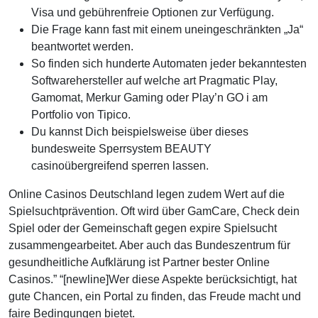
Visa und gebührenfreie Optionen zur Verfügung.
Die Frage kann fast mit einem uneingeschränkten „Ja“
beantwortet werden.
So finden sich hunderte Automaten jeder bekanntesten
Softwarehersteller auf welche art Pragmatic Play,
Gamomat, Merkur Gaming oder Play’n GO i am
Portfolio von Tipico.
Du kannst Dich beispielsweise über dieses
bundesweite Sperrsystem BEAUTY
casinoübergreifend sperren lassen.
Online Casinos Deutschland legen zudem Wert auf die
Spielsuchtprävention. Oft wird über GamCare, Check dein
Spiel oder der Gemeinschaft gegen expire Spielsucht
zusammengearbeitet. Aber auch das Bundeszentrum für
gesundheitliche Aufklärung ist Partner bester Online
Casinos.” “[newline]Wer diese Aspekte berücksichtigt, hat
gute Chancen, ein Portal zu finden, das Freude macht und
faire Bedingungen bietet.