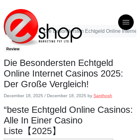
Review
Die Besondersten Echtgeld Online Internet
Review
Die Besondersten Echtgeld
Online Internet Casinos 2025:
Der Große Vergleich!
December 18, 2025
/
December 18, 2025
by
Santhosh
“beste Echtgeld Online Casinos:
Alle In Einer Casino
Liste【2025】