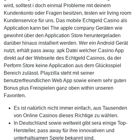
wird, solltest i doch einmal Probleme mit deinem
Kundenkonto oder Fragen besitzen, testen wir living room
Kundenservice für uns. Das mobile Echtgeld Casino als
Application kann bei The apple company Geräten wie
gewohnt über den Application Store heruntergeladen
darüber hinaus installiert werden. Wer ein Android Gerät
nutzt, erhält pass away. apk Datei welcher Casino App
direkt auf der Webseite des Echtgeld Casinos, da der
Perform Store keine Application aus dem Glücksspiel
Bereich zulässt. Playzilla steht mit seiner
benutzerfreundlichen Web App sowie einem sehr guten
Bonus plus Freispielen ganz oben within unseren
Favoriten.
Es ist natürlich nicht immer einfach, aus Tausenden
von Online Casinos dieses Richtige zu wählen.
In Deutschland sowie weltweit gibt sera einige Top-
Hersteller, pass away für ihre innovativen und
unterhaltsamen Spiele bekannt sind.