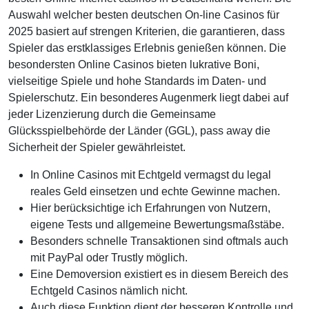
Auswahl welcher besten deutschen On-line Casinos für
2025 basiert auf strengen Kriterien, die garantieren, dass
Spieler das erstklassiges Erlebnis genießen können. Die
besondersten Online Casinos bieten lukrative Boni,
vielseitige Spiele und hohe Standards im Daten- und
Spielerschutz. Ein besonderes Augenmerk liegt dabei auf
jeder Lizenzierung durch die Gemeinsame
Glücksspielbehörde der Länder (GGL), pass away die
Sicherheit der Spieler gewährleistet.
In Online Casinos mit Echtgeld vermagst du legal
reales Geld einsetzen und echte Gewinne machen.
Hier berücksichtige ich Erfahrungen von Nutzern,
eigene Tests und allgemeine Bewertungsmaßstäbe.
Besonders schnelle Transaktionen sind oftmals auch
mit PayPal oder Trustly möglich.
Eine Demoversion existiert es in diesem Bereich des
Echtgeld Casinos nämlich nicht.
Auch diese Funktion dient der besseren Kontrolle und