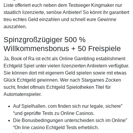
Liste offeriert euch neben dem Testsieger Kingmaker nur
staatlich lizenzierte, seriöse Anbieter! So könnt ihr garantiert
treu echtes Geld einzahlen und schnell eure Gewinne
auszahlen.
Spinzgroßzügiger 500 %
Willkommensbonus + 50 Freispiele
Ja, Book of Ra ist echt als Online Gambling establishment
Echtgeld Spiel unter vielen lizenzierten Anbietern verfügbar.
Sie können dort mit eigenem Geld spielen sowie mit etwas
Glück Echtgeld gewinnen. Wer nach Stargames Zocken
sucht, findet oftmals Echtgeld Spielotheken Titel für
Automatenspieler.
Auf Spielhallen. com finden sich nur legale, sichere”
“und geprüfte Tests zu Online Casinos.
Die Bonusbedingungen unterscheiden sich im Online”
“On line casino Echtgeld Tests erheblich.