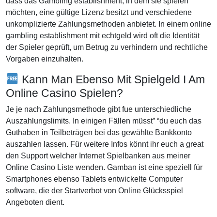
dass das Gambling establishment, in dem sie spielen
möchten, eine gültige Lizenz besitzt und verschiedene
unkomplizierte Zahlungsmethoden anbietet. In einem online
gambling establishment mit echtgeld wird oft die Identität
der Spieler geprüft, um Betrug zu verhindern und rechtliche
Vorgaben einzuhalten.
Kann Man Ebenso Mit Spielgeld I Am
Online Casino Spielen?
Je je nach Zahlungsmethode gibt fue unterschiedliche
Auszahlungslimits. In einigen Fällen müsst” “du euch das
Guthaben in Teilbeträgen bei das gewählte Bankkonto
auszahlen lassen. Für weitere Infos könnt ihr euch a great
den Support welcher Internet Spielbanken aus meiner
Online Casino Liste wenden. Gamban ist eine speziell für
Smartphones ebenso Tablets entwickelte Computer
software, die der Startverbot von Online Glücksspiel
Angeboten dient.