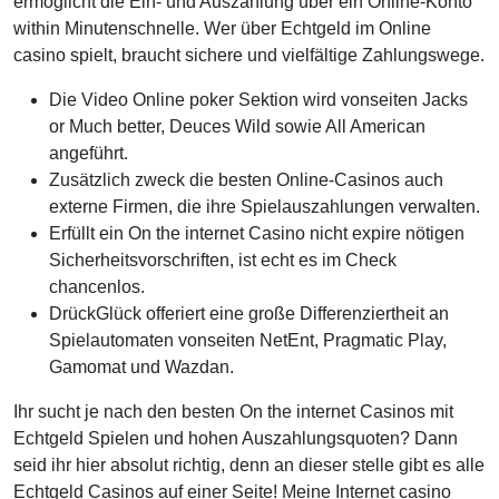
ermöglicht die Ein- und Auszahlung über ein Online-Konto
within Minutenschnelle. Wer über Echtgeld im Online
casino spielt, braucht sichere und vielfältige Zahlungswege.
Die Video Online poker Sektion wird vonseiten Jacks
or Much better, Deuces Wild sowie All American
angeführt.
Zusätzlich zweck die besten Online-Casinos auch
externe Firmen, die ihre Spielauszahlungen verwalten.
Erfüllt ein On the internet Casino nicht expire nötigen
Sicherheitsvorschriften, ist echt es im Check
chancenlos.
DrückGlück offeriert eine große Differenziertheit an
Spielautomaten vonseiten NetEnt, Pragmatic Play,
Gamomat und Wazdan.
Ihr sucht je nach den besten On the internet Casinos mit
Echtgeld Spielen und hohen Auszahlungsquoten? Dann
seid ihr hier absolut richtig, denn an dieser stelle gibt es alle
Echtgeld Casinos auf einer Seite! Meine Internet casino