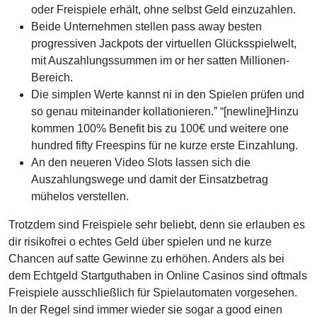
oder Freispiele erhält, ohne selbst Geld einzuzahlen.
Beide Unternehmen stellen pass away besten
progressiven Jackpots der virtuellen Glücksspielwelt,
mit Auszahlungssummen im or her satten Millionen-
Bereich.
Die simplen Werte kannst ni in den Spielen prüfen und
so genau miteinander kollationieren.” “[newline]Hinzu
kommen 100% Benefit bis zu 100€ und weitere one
hundred fifty Freespins für ne kurze erste Einzahlung.
An den neueren Video Slots lassen sich die
Auszahlungswege und damit der Einsatzbetrag
mühelos verstellen.
Trotzdem sind Freispiele sehr beliebt, denn sie erlauben es
dir risikofrei o echtes Geld über spielen und ne kurze
Chancen auf satte Gewinne zu erhöhen. Anders als bei
dem Echtgeld Startguthaben in Online Casinos sind oftmals
Freispiele ausschließlich für Spielautomaten vorgesehen.
In der Regel sind immer wieder sie sogar a good einen