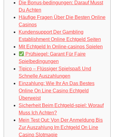
Die Bonus-bedingungen: Darauf Musst
Du Achten
Häufige Fragen Über Die Besten Online
Casinos
Kundensupport Der Gambling
Establishment Online Echtgeld Seiten
Mit Echtgeld In Online-casinos Spielen
Prüfsiegel: Garant Für Faire
Spielbedingungen
Tipico – Flüssiger Spielspaß Und
Schnelle Auszahlungen
Einzahlung: Wie Ihr An Das Bestes
Online On Line Casino Echtgeld
Überweist
Sicherheit Beim Echtgeld-spiel: Worauf
Muss Ich Achten?
Mein Test Out: Von Der Anmeldung Bis
Zur Auszahlung Im Echtgeld On Line
Casino Slotmagie