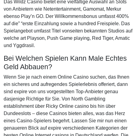
Das Wildz Casino bietet eine vielfältige Auswahl an Slots
von Anbietern wie Netentertainment, Gamomat, Merkur
ebenso Play’n GO. Der Willkommensbonus umfasst 400%
auf die” “erste Einzahlung sowie a hundred Freispiele. Das
Spielangebot umfasst Titel vonseiten bekannten Studios auf
welche art Playson, Push Game playing, Red Tiger, Amatic
und Yggdrasil.
Bei Welchen Spielen Kann Male Echtes
Geld Abbauen?
Wenn Sie je nach einem Online Casino suchen, das Ihnen
ein sicheres und aufregendes Spielerlebnis offeriert, dann
sind expire von uns vorgestellten Top-Anbieter genau
dasjenige Richtige für Sie. Von North Gambling
establishment über Ricky Online casino bis hin über
Dundeeslots – diese Casinos bieten alles, was das Herz
eines Casino-Spielers begehrt. Lassen Sie mir nun einen
genaueren Blick auf expire verschiedenen Kategorien der
besten Online Internet casinos in Deutschland werfen. Die