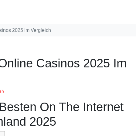
sinos 2025 Im Vergleich
Online Casinos 2025 Im
sh
Besten On The Internet
hland 2025