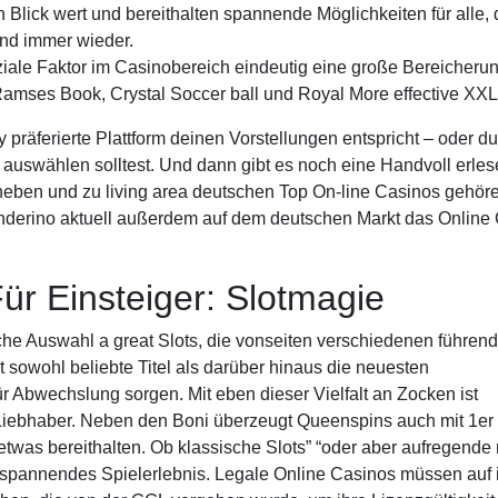
 Blick wert und bereithalten spannende Möglichkeiten für alle, 
nd immer wieder.
ale Faktor im Casinobereich eindeutig eine große Bereicherung
amses Book, Crystal Soccer ball und Royal More effective XXL
präferierte Plattform deinen Vorstellungen entspricht – oder d
auswählen solltest. Und dann gibt es noch eine Handvoll erles
bheben und zu living area deutschen Top On-line Casinos gehöre
nderino aktuell außerdem auf dem deutschen Markt das Online
ür Einsteiger: Slotmagie
iche Auswahl a great Slots, die vonseiten verschiedenen führen
 sowohl beliebte Titel als darüber hinaus die neuesten
ür Abwechslung sorgen. Mit eben dieser Vielfalt an Zocken ist
Liebhaber. Neben den Boni überzeugt Queenspins auch mit 1er 
twas bereithalten. Ob klassische Slots” “oder aber aufregende
d spannendes Spielerlebnis. Legale Online Casinos müssen auf 