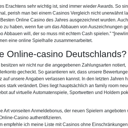
nes Erachtens sehr wichtig ist, sind immer wieder Awards. So si
al, perish man bei einem Casinos Vergleich nicht unerwähnt l
um Besten Online Casino des Jahres ausgezeichnet wurden. Auch
Abo zu haben, wenn fue um das Abbauen von Auszeichnungen ge
o Abbauen will, der so muss mit echtem Cash spielen.” “[newli
nen eine online Spielhalle zusammenarbeitet.
te Online-casino Deutschlands?
, besitzen wir nicht nur die angegebenen Zahlungsarten notiert,
elerkonto gecheckt. So garantieren wir, dass unsere Bewertunge
z auf unsere Angaben verlassen kannst. In den letzten Jahren h
s stark verändert. Dies liegt hauptsächlich an family room ne
ot auf virtuelle Automatenspiele, Sportwetten und Holdem pok
e Art vonseiten Anmeldebonus, der neuen Spielern angeboten 
Online-Casino authentifizieren.
em empfehle ich meine Liste mit Casinos ohne Einschränkungen