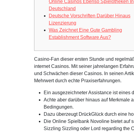
Online Casinos Ebenso Spielotheken In
Deutschland
Deutsche Vorschriften Darüber Hinaus
Lizenzierung
Was Zeichnet Eine Gute Gambling
Establishment Software Aus?
Casino-Fan dieser ersten Stunde und regelmä
internet Casinos. Mit seiner jahrelangen Erfah
und Schwächen dieser Casinos. In seinen Artike
Mehrwert durch echte Praxiserfahrungen.
Ein ausgezeichneter Assistance ist eines d
Achte aber darüber hinaus auf Merkmale au
Bedingungen.
Dazu überzeugt DrückGlück durch eine h
Die Online Spielbank Novoline bietet auf 
Sizzling Sizzling oder Lord regarding the 