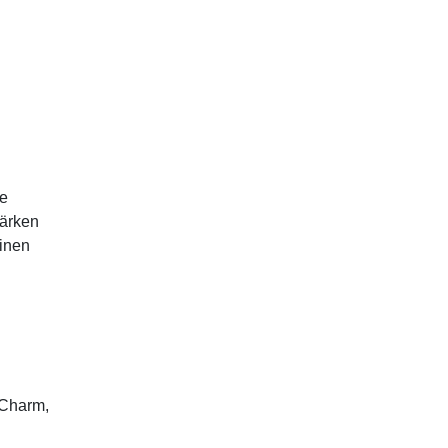
he
tärken
einen
 Charm,