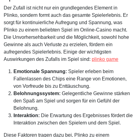
Der Zufall ist nicht nur ein grundlegendes Element in
Plinko, sondern formt auch das gesamte Spielerlebnis. Er
sorgt für kontinuierliche Aufregung und Spannung, was
Plinko zu einem beliebten Spiel im Online-Casino macht.
Die Unvorhersehbarkeit und die Möglichkeit, sowohl hohe
Gewinne als auch Verluste zu erzielen, fördern ein
aufregendes Spielerlebnis. Einige der wichtigsten
Auswirkungen des Zufalls im Spiel sind:
plinko game
Emotionale Spannung:
Spieler erleben beim
Fallenlassen des Chips eine Range von Emotionen,
von Vorfreude bis zu Enttäuschung.
Belohnungssystem:
Gelegentliche Gewinne stärken
den Spaß am Spiel und sorgen für ein Gefühl der
Belohnung.
Interaktion:
Die Erwartung des Ergebnisses fördert die
Interaktion zwischen den Spielern und dem Spiel.
Diese Faktoren tragen dazu bei, Plinko zu einem