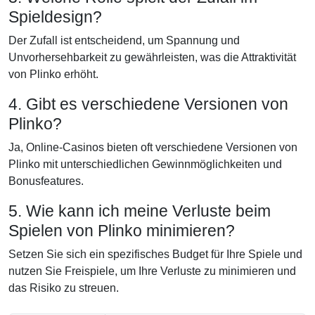
Spieldesign?
Der Zufall ist entscheidend, um Spannung und
Unvorhersehbarkeit zu gewährleisten, was die Attraktivität
von Plinko erhöht.
4. Gibt es verschiedene Versionen von
Plinko?
Ja, Online-Casinos bieten oft verschiedene Versionen von
Plinko mit unterschiedlichen Gewinnmöglichkeiten und
Bonusfeatures.
5. Wie kann ich meine Verluste beim
Spielen von Plinko minimieren?
Setzen Sie sich ein spezifisches Budget für Ihre Spiele und
nutzen Sie Freispiele, um Ihre Verluste zu minimieren und
das Risiko zu streuen.