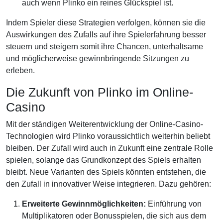
auch wenn Plinko ein reines Glückspiel ist.
Indem Spieler diese Strategien verfolgen, können sie die
Auswirkungen des Zufalls auf ihre Spielerfahrung besser
steuern und steigern somit ihre Chancen, unterhaltsame
und möglicherweise gewinnbringende Sitzungen zu
erleben.
Die Zukunft von Plinko im Online-
Casino
Mit der ständigen Weiterentwicklung der Online-Casino-
Technologien wird Plinko voraussichtlich weiterhin beliebt
bleiben. Der Zufall wird auch in Zukunft eine zentrale Rolle
spielen, solange das Grundkonzept des Spiels erhalten
bleibt. Neue Varianten des Spiels könnten entstehen, die
den Zufall in innovativer Weise integrieren. Dazu gehören:
Erweiterte Gewinnmöglichkeiten:
Einführung von
Multiplikatoren oder Bonusspielen, die sich aus dem