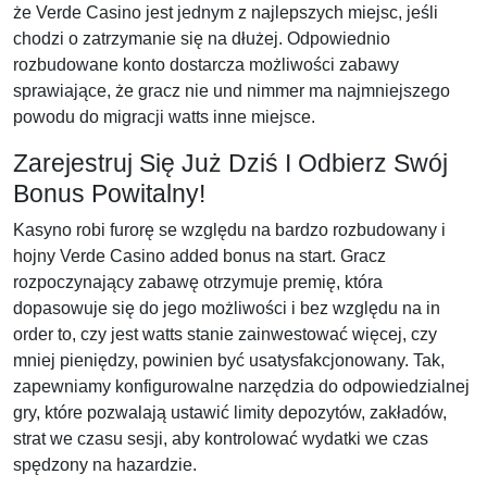
że Verde Casino jest jednym z najlepszych miejsc, jeśli
chodzi o zatrzymanie się na dłużej. Odpowiednio
rozbudowane konto dostarcza możliwości zabawy
sprawiające, że gracz nie und nimmer ma najmniejszego
powodu do migracji watts inne miejsce.
Zarejestruj Się Już Dziś I Odbierz Swój
Bonus Powitalny!
Kasyno robi furorę se względu na bardzo rozbudowany i
hojny Verde Casino added bonus na start. Gracz
rozpoczynający zabawę otrzymuje premię, która
dopasowuje się do jego możliwości i bez względu na in
order to, czy jest watts stanie zainwestować więcej, czy
mniej pieniędzy, powinien być usatysfakcjonowany. Tak,
zapewniamy konfigurowalne narzędzia do odpowiedzialnej
gry, które pozwalają ustawić limity depozytów, zakładów,
strat we czasu sesji, aby kontrolować wydatki we czas
spędzony na hazardzie.