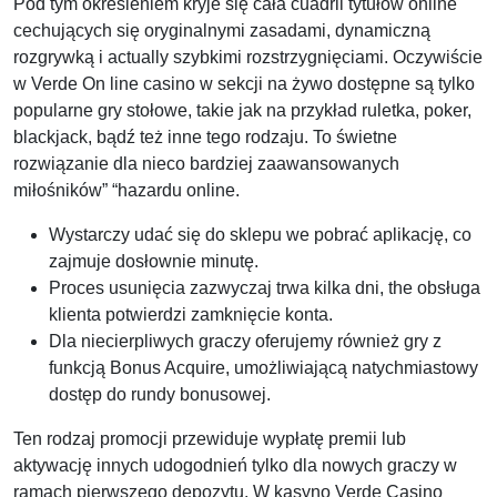
Pod tym określeniem kryje się cała cuadril tytułów online
cechujących się oryginalnymi zasadami, dynamiczną
rozgrywką i actually szybkimi rozstrzygnięciami. Oczywiście
w Verde On line casino w sekcji na żywo dostępne są tylko
popularne gry stołowe, takie jak na przykład ruletka, poker,
blackjack, bądź też inne tego rodzaju. To świetne
rozwiązanie dla nieco bardziej zaawansowanych
miłośników” “hazardu online.
Wystarczy udać się do sklepu we pobrać aplikację, co
zajmuje dosłownie minutę.
Proces usunięcia zazwyczaj trwa kilka dni, the obsługa
klienta potwierdzi zamknięcie konta.
Dla niecierpliwych graczy oferujemy również gry z
funkcją Bonus Acquire, umożliwiającą natychmiastowy
dostęp do rundy bonusowej.
Ten rodzaj promocji przewiduje wypłatę premii lub
aktywację innych udogodnień tylko dla nowych graczy w
ramach pierwszego depozytu. W kasyno Verde Casino