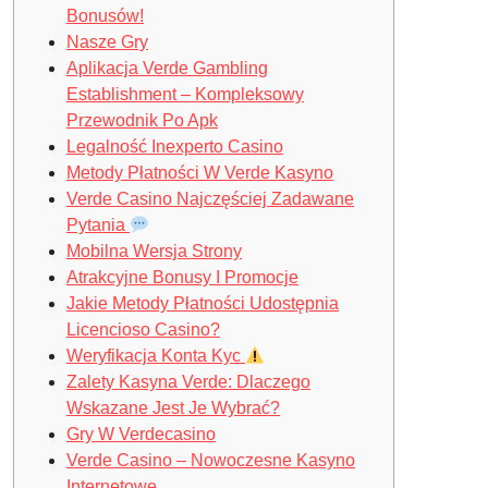
Bonusów!
Nasze Gry
Aplikacja Verde Gambling
Establishment – Kompleksowy
Przewodnik Po Apk
Legalność Inexperto Casino
Metody Płatności W Verde Kasyno
Verde Casino Najczęściej Zadawane
Pytania
Mobilna Wersja Strony
Atrakcyjne Bonusy I Promocje
Jakie Metody Płatności Udostępnia
Licencioso Casino?
Weryfikacja Konta Kyc
Zalety Kasyna Verde: Dlaczego
Wskazane Jest Je Wybrać?
Gry W Verdecasino
Verde Casino – Nowoczesne Kasyno
Internetowe