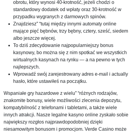
obrotu, który wynosi 40-krotność, jeżeli chodzi o
standardowy dodatek od wpłaty oraz 30-krotność w
przypadku wygranych z darmowych spinów.
Znajdziesz” “tutaj między innymi automaty online
mające pięć bębnów, trzy bębny, cztery, sześć, siedem
albo jeszcze więcej.
To dziś zdecydowanie najpopularniejszy bonus
kasynowy, bo można się z nim spotkać we wszystkich
wirtualnych kasynach na rynku — a na pewno w tych
najlepszych.
Wprowadź swój zarejestrowany adres e-mail i actually
hasło, które ustawiłeś na początku.
Wspaniałe gry hazardowe z wielu” “różnych rodzajów,
znakomite bonusy, wiele możliwości zlecenia depozytu,
kompatybilność z telefonami i tabletami, a także wiele
innych atrakcji. Nasze legalne kasyno online zyskało sobie
największy rozgłos najprawdopodobniej dzięki
niesamowitym bonusom i promocjom. Verde Casino może