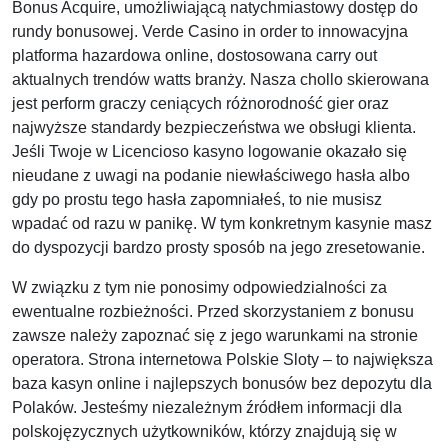
Bonus Acquire, umożliwiającą natychmiastowy dostęp do
rundy bonusowej. Verde Casino in order to innowacyjna
platforma hazardowa online, dostosowana carry out
aktualnych trendów watts branży. Nasza chollo skierowana
jest perform graczy ceniących różnorodność gier oraz
najwyższe standardy bezpieczeństwa we obsługi klienta.
Jeśli Twoje w Licencioso kasyno logowanie okazało się
nieudane z uwagi na podanie niewłaściwego hasła albo
gdy po prostu tego hasła zapomniałeś, to nie musisz
wpadać od razu w panikę. W tym konkretnym kasynie masz
do dyspozycji bardzo prosty sposób na jego zresetowanie.
W związku z tym nie ponosimy odpowiedzialności za
ewentualne rozbieżności. Przed skorzystaniem z bonusu
zawsze należy zapoznać się z jego warunkami na stronie
operatora. Strona internetowa Polskie Sloty – to największa
baza kasyn online i najlepszych bonusów bez depozytu dla
Polaków. Jesteśmy niezależnym źródłem informacji dla
polskojęzycznych użytkowników, którzy znajdują się w