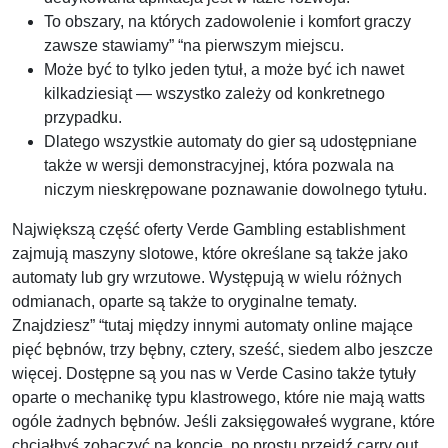
To obszary, na których zadowolenie i komfort graczy
zawsze stawiamy” “na pierwszym miejscu.
Może być to tylko jeden tytuł, a może być ich nawet
kilkadziesiąt — wszystko zależy od konkretnego
przypadku.
Dlatego wszystkie automaty do gier są udostępniane
także w wersji demonstracyjnej, która pozwala na
niczym nieskrępowane poznawanie dowolnego tytułu.
Największą część oferty Verde Gambling establishment
zajmują maszyny slotowe, które określane są także jako
automaty lub gry wrzutowe. Występują w wielu różnych
odmianach, oparte są także to oryginalne tematy.
Znajdziesz” “tutaj między innymi automaty online mające
pięć bębnów, trzy bębny, cztery, sześć, siedem albo jeszcze
więcej. Dostępne są you nas w Verde Casino także tytuły
oparte o mechanikę typu klastrowego, które nie mają watts
ogóle żadnych bębnów. Jeśli zaksięgowałeś wygrane, które
chciałbyś zobaczyć na koncie, po prostu przejdź carry out