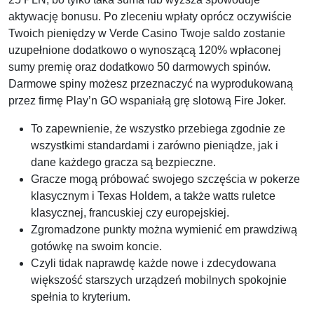
aktywację bonusu. Po zleceniu wpłaty oprócz oczywiście
Twoich pieniędzy w Verde Casino Twoje saldo zostanie
uzupełnione dodatkowo o wynoszącą 120% wpłaconej
sumy premię oraz dodatkowo 50 darmowych spinów.
Darmowe spiny możesz przeznaczyć na wyprodukowaną
przez firmę Play’n GO wspaniałą grę slotową Fire Joker.
To zapewnienie, że wszystko przebiega zgodnie ze
wszystkimi standardami i zarówno pieniądze, jak i
dane każdego gracza są bezpieczne.
Gracze mogą próbować swojego szczęścia w pokerze
klasycznym i Texas Holdem, a także watts ruletce
klasycznej, francuskiej czy europejskiej.
Zgromadzone punkty można wymienić em prawdziwą
gotówkę na swoim koncie.
Czyli tidak naprawdę każde nowe i zdecydowana
większość starszych urządzeń mobilnych spokojnie
spełnia to kryterium.