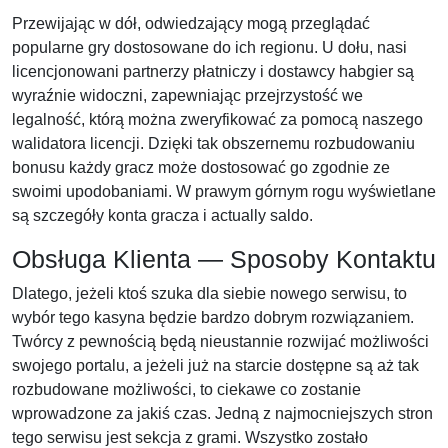
Przewijając w dół, odwiedzający mogą przeglądać
popularne gry dostosowane do ich regionu. U dołu, nasi
licencjonowani partnerzy płatniczy i dostawcy habgier są
wyraźnie widoczni, zapewniając przejrzystość we
legalność, którą można zweryfikować za pomocą naszego
walidatora licencji. Dzięki tak obszernemu rozbudowaniu
bonusu każdy gracz może dostosować go zgodnie ze
swoimi upodobaniami. W prawym górnym rogu wyświetlane
są szczegóły konta gracza i actually saldo.
Obsługa Klienta — Sposoby Kontaktu
Dlatego, jeżeli ktoś szuka dla siebie nowego serwisu, to
wybór tego kasyna będzie bardzo dobrym rozwiązaniem.
Twórcy z pewnością będą nieustannie rozwijać możliwości
swojego portalu, a jeżeli już na starcie dostępne są aż tak
rozbudowane możliwości, to ciekawe co zostanie
wprowadzone za jakiś czas. Jedną z najmocniejszych stron
tego serwisu jest sekcja z grami. Wszystko zostało