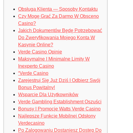
Obsługa Klienta — Sposoby Kontaktu
Czy Mogę Grać Za Darmo W Obsceno
Casino?
Jakich Dokumentów Będę Potrzebować
Do Zweryfikowania Mojego Konta W
Kasynie Online?
Verde Casino Opinie
Maksymalne I Minimalne Limity W
Inexperto Casino
“Verde Casino
Zarejestruj Się Już Dziś I Odbierz Swój
Bonus Powitalny!
Wsparcie Dla Użytkowników
Verde Gambling Establishment Oszuści
Bonusy I Promocje Watts Verde Casino
Najlepsze Funkcje Mobilnej Odsłony
Verdecasino
Po Zalogowaniu Dostaniesz Dostęp Do