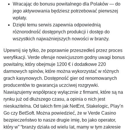
Wracając do bonusu powitalnego dla Polaków — do
jego aktywowania będziesz potrzebować pierwszej
wpłaty.
Dzięki temu serwis zapewnia odpowiednią
różnorodność dostępnych produkcji i dostęp do
wszystkich najważniejszych nowości w branży.
Upewnij się tylko, że poprawnie przeszedłeś przez proces
weryfikacji. Verde oferuje nowicjuszom godny uwagi bonus
powitalny, który obejmuje 1200 € i dodatkowe 220
darmowych spinów, które można wykorzystać w różnych
grach kasynowych. Dostępność gier od renomowanych
producentów to gwarancja uczciwej rozgrywki.
Nawiązujemy współpracę wyłącznie z firmami, które są na
rynku już od dłuższego czasu, a opinia o nich jest
nieskazitelna. Od takich firm jak NetEnt, Stakelogic, Play’n
Go czy BetSoft. Można powiedzieć, że w Verde Casino
bezpieczeństwo to nasze drugie imię, bo jako operator,
który w” “branży działa od wielu lat, mamy w tym zakresie