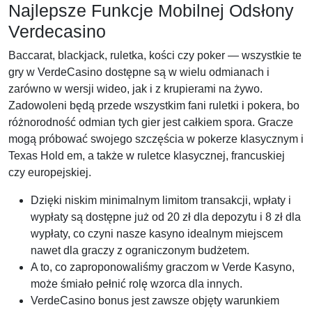
Najlepsze Funkcje Mobilnej Odsłony
Verdecasino
Baccarat, blackjack, ruletka, kości czy poker — wszystkie te
gry w VerdeCasino dostępne są w wielu odmianach i
zarówno w wersji wideo, jak i z krupierami na żywo.
Zadowoleni będą przede wszystkim fani ruletki i pokera, bo
różnorodność odmian tych gier jest całkiem spora. Gracze
mogą próbować swojego szczęścia w pokerze klasycznym i
Texas Hold em, a także w ruletce klasycznej, francuskiej
czy europejskiej.
Dzięki niskim minimalnym limitom transakcji, wpłaty i
wypłaty są dostępne już od 20 zł dla depozytu i 8 zł dla
wypłaty, co czyni nasze kasyno idealnym miejscem
nawet dla graczy z ograniczonym budżetem.
A to, co zaproponowaliśmy graczom w Verde Kasyno,
może śmiało pełnić rolę wzorca dla innych.
VerdeCasino bonus jest zawsze objęty warunkiem