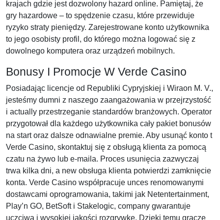
krajach gdzie jest dozwolony hazard online. Pamiętaj, że
gry hazardowe – to spędzenie czasu, które przewiduje
ryzyko straty pieniędzy. Zarejestrowane konto użytkownika
to jego osobisty profil, do którego można logować się z
dowolnego komputera oraz urządzeń mobilnych.
Bonusy I Promocje W Verde Casino
Posiadając licencje od Republiki Cypryjskiej i Wiraon M. V.,
jesteśmy dumni z naszego zaangażowania w przejrzystość
i actually przestrzeganie standardów branżowych. Operator
przygotował dla każdego użytkownika cały pakiet bonusów
na start oraz dalsze odnawialne premie. Aby usunąć konto t
Verde Casino, skontaktuj się z obsługą klienta za pomocą
czatu na żywo lub e-maila. Proces usunięcia zazwyczaj
trwa kilka dni, a new obsługa klienta potwierdzi zamknięcie
konta. Verde Casino współpracuje unces renomowanymi
dostawcami oprogramowania, takimi jak Netentertainment,
Play’n GO, BetSoft i Stakelogic, company gwarantuje
uczciwą i wysokiej jakości rozgrywkę. Dzięki temu gracze