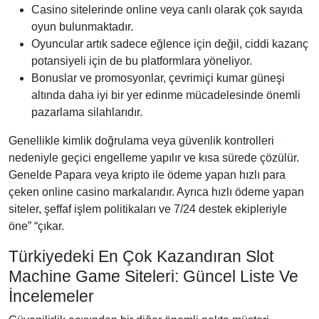
Casino sitelerinde online veya canlı olarak çok sayıda
oyun bulunmaktadır.
Oyuncular artık sadece eğlence için değil, ciddi kazanç
potansiyeli için de bu platformlara yöneliyor.
Bonuslar ve promosyonlar, çevrimiçi kumar güneşi
altında daha iyi bir yer edinme mücadelesinde önemli
pazarlama silahlarıdır.
Genellikle kimlik doğrulama veya güvenlik kontrolleri
nedeniyle geçici engelleme yapılır ve kısa sürede çözülür.
Genelde Papara veya kripto ile ödeme yapan hızlı para
çeken online casino markalarıdır. Ayrıca hızlı ödeme yapan
siteler, şeffaf işlem politikaları ve 7/24 destek ekipleriyle
öne” “çıkar.
Türkiyedeki En Çok Kazandıran Slot
Machine Game Siteleri: Güncel Liste Ve
İncelemeler