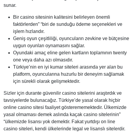
sunar.
Bir casino sitesinin kalitesini belirleyen önemli
faktörlerden” “biri de sunduğu ödeme seçenekleri ve
işlem hızlarıdır.
Geniş oyun çeşitliliği, oyuncuların zevkine ve bütçesine
uygun oyunları oynamasını sağlar.
Oyundaki amaç eline gelen kartların toplamının twenty
one veya daha azı olmasıdır.
Türkiye’nin en iyi kumar siteleri arasında yer alan bu
platform, oyuncularına huzurlu bir deneyim sağlamak
için sürekli olarak gelişmektedir.
Sizler için durante güvenilir casino sitelerini araştırdık ve
tavsiyelerde bulunacağız. Türkiye’de yasal olarak hiçbir
online casino sitesi faaliyet gösterememektedir. Ülkemizde
yasal olmaması demek aslında kaçak casino sitelerinin”
“ülkemizde lisansı yok demektir. Fakat yurtdışı on line
casino siteleri, kendi ülkelerinde legal ve lisanslı sitelerdir.