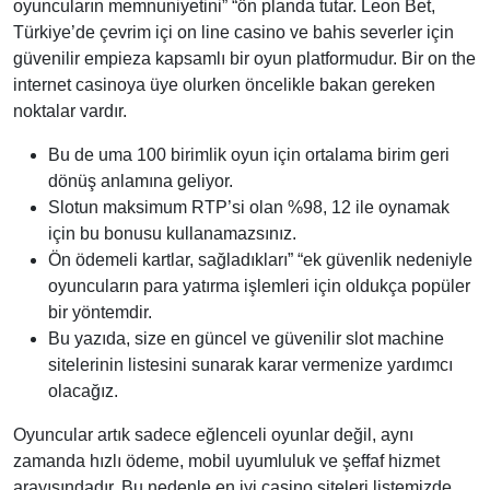
oyuncuların memnuniyetini” “ön planda tutar. Leon Bet,
Türkiye’de çevrim içi on line casino ve bahis severler için
güvenilir empieza kapsamlı bir oyun platformudur. Bir on the
internet casinoya üye olurken öncelikle bakan gereken
noktalar vardır.
Bu de uma 100 birimlik oyun için ortalama birim geri
dönüş anlamına geliyor.
Slotun maksimum RTP’si olan %98, 12 ile oynamak
için bu bonusu kullanamazsınız.
Ön ödemeli kartlar, sağladıkları” “ek güvenlik nedeniyle
oyuncuların para yatırma işlemleri için oldukça popüler
bir yöntemdir.
Bu yazıda, size en güncel ve güvenilir slot machine
sitelerinin listesini sunarak karar vermenize yardımcı
olacağız.
Oyuncular artık sadece eğlenceli oyunlar değil, aynı
zamanda hızlı ödeme, mobil uyumluluk ve şeffaf hizmet
arayışındadır. Bu nedenle en iyi casino siteleri listemizde