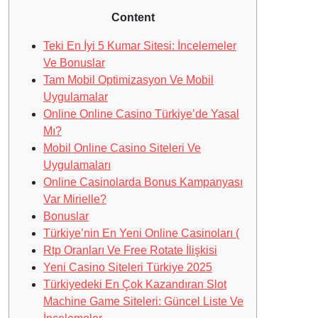
Content
Teki En İyi 5 Kumar Sitesi: İncelemeler
Ve Bonuslar
Tam Mobil Optimizasyon Ve Mobil
Uygulamalar
Online Online Casino Türkiye’de Yasal
Mı?
Mobil Online Casino Siteleri Ve
Uygulamaları
Online Casinolarda Bonus Kampanyası
Var Mirielle?
Bonuslar
Türkiye’nin En Yeni Online Casinoları (
Rtp Oranları Ve Free Rotate İlişkisi
Yeni Casino Siteleri Türkiye 2025
Türkiyedeki En Çok Kazandıran Slot
Machine Game Siteleri: Güncel Liste Ve