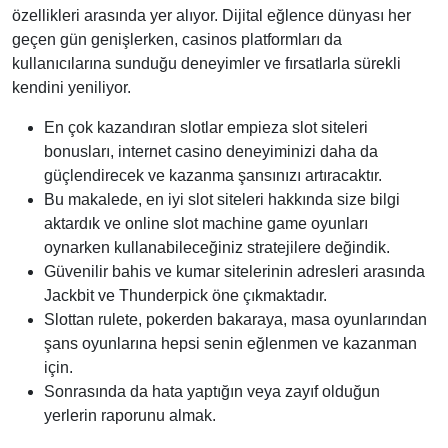
özellikleri arasında yer alıyor. Dijital eğlence dünyası her
geçen gün genişlerken, casinos platformları da
kullanıcılarına sunduğu deneyimler ve fırsatlarla sürekli
kendini yeniliyor.
En çok kazandıran slotlar empieza slot siteleri
bonusları, internet casino deneyiminizi daha da
güçlendirecek ve kazanma şansınızı artıracaktır.
Bu makalede, en iyi slot siteleri hakkında size bilgi
aktardık ve online slot machine game oyunları
oynarken kullanabileceğiniz stratejilere değindik.
Güvenilir bahis ve kumar sitelerinin adresleri arasında
Jackbit ve Thunderpick öne çıkmaktadır.
Slottan rulete, pokerden bakaraya, masa oyunlarından
şans oyunlarına hepsi senin eğlenmen ve kazanman
için.
Sonrasında da hata yaptığın veya zayıf olduğun
yerlerin raporunu almak.