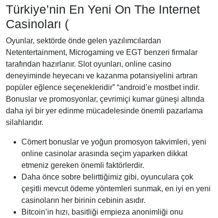
Türkiye’nin En Yeni On The Internet
Casinoları (
Oyunlar, sektörde önde gelen yazılımcılardan
Netentertainment, Microgaming ve EGT benzeri firmalar
tarafından hazırlanır. Slot oyunları, online casino
deneyiminde heyecanı ve kazanma potansiyelini artıran
popüler eğlence seçenekleridir” “android’e mostbet indir.
Bonuslar ve promosyonlar, çevrimiçi kumar güneşi altında
daha iyi bir yer edinme mücadelesinde önemli pazarlama
silahlarıdır.
Cömert bonuslar ve yoğun promosyon takvimleri, yeni
online casinolar arasında seçim yaparken dikkat
etmeniz gereken önemli faktörlerdir.
Daha önce sobre belirttiğimiz gibi, oyunculara çok
çeşitli mevcut ödeme yöntemleri sunmak, en iyi en yeni
casinoların her birinin cebinin asıdır.
Bitcoin’in hızı, basitliği empieza anonimliği onu