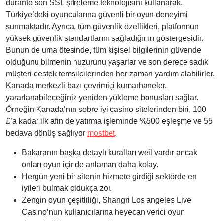
durante son SSL şifreleme teknolojisini kullanarak,
Türkiye’deki oyuncularına güvenli bir oyun deneyimi
sunmaktadır. Ayrıca, tüm güvenlik özellikleri, platformun
yüksek güvenlik standartlarını sağladığının göstergesidir.
Bunun de uma ötesinde, tüm kişisel bilgilerinin güvende
olduğunu bilmenin huzurunu yaşarlar ve son derece sadık
müşteri destek temsilcilerinden her zaman yardım alabilirler.
Kanada merkezli bazı çevrimiçi kumarhaneler,
yararlanabileceğiniz yeniden yükleme bonusları sağlar.
Örneğin Kanada’nın sobre iyi casino sitelerinden biri, 100
£’a kadar ilk afin de yatırma işleminde %500 eşleşme ve 55
bedava dönüş sağlıyor
mostbet
.
Bakaranın başka detaylı kuralları weil vardır ancak
onları oyun içinde anlaman daha kolay.
Hergün yeni bir sitenin hizmete girdiği sektörde en
iyileri bulmak oldukça zor.
Zengin oyun çeşitliliği, Shangri Los angeles Live
Casino’nun kullanıcılarına heyecan verici oyun