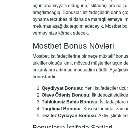
üçün əhəmiyyətli olduğunu, istifadəçilərə nə cü
araşdıracağıq. Bonuslar, istifadəçilərin daha ç
oynama təcrübəsini daha da maraqlı etməyə imkan
məlumatı aşağıda təqdim edəcəyik. Mostbet bonus
verməyinizə kömək edəcək.
Mostbet Bonus Növləri
Mostbet, istifadəçilərinə bir neçə müxtəlif bon
təkliflər olduğu kimi, mövcud müştərilər üçün d
imkanlarını artırmaq məqsədini güdür. Aşağıdak
bonuslardır:
Qeydiyyat Bonusu:
Yeni istifadəçilər üç
Əlavə Ödəniş Bonusu:
İlk depozit etdikd
Təhlükəsiz Bahis Bonusu:
İstifadəçilərə 
Təqdimat Bonusu:
Xüsusi tədbirlər zama
Tez-tez Oynayan Bonusu:
Aktiv iştirak e
Bonusların İstifadə Şərtləri