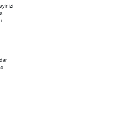
əyinizi
is
ı
ədar
mə