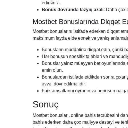
edirsiniz.
Bonus dövründə təzyiq azalı:
Daha çox oy
Mostbet Bonuslarında Diqqət Ed
Mostbet bonuslarını istifadə edərkən diqqət et
maksimum fayda əldə etmək və yanlış anlamalar
Bonusların müddətinə diqqət edin, çünki bə
Hər bonusun spesifik tələbləri və məhdudiy
Bonuslar yalnız müəyyən bet oyunlarında e
əmin olun.
Bonuslardan istifadə etdikdən sonra çıxarış
əvvəl dövr edilməlidir.
Faiz əmsallarını öyrənin və bonusun nə qə
Sonuç
Mostbet bonusları, online bahis təcrübəsini daha
bahis edərkən daha çox maliyyə dəstəyi və təhlü