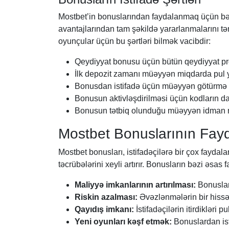
Mostbet’in bonuslarından faydalanmaq üçün bəzi ş
avantajlarından tam şəkildə yararlanmalarını 
oyunçular üçün bu şərtləri bilmək vacibdir:
Qeydiyyat bonusu üçün bütün qeydiyyat p
İlk depozit zamanı müəyyən miqdarda pul 
Bonusdan istifadə üçün müəyyən götürmə və
Bonusun aktivləşdirilməsi üçün kodların da
Bonusun tətbiq olunduğu müəyyən idman n
Mostbet Bonuslarının Fayd
Mostbet bonusları, istifadəçilərə bir çox fayda
təcrübələrini xeyli artırır. Bonusların bəzi əsas 
Maliyyə imkanlarının artırılması:
Bonuslar 
Riskin azalması:
Əvəzlənmələrin bir hissə
Qayıdış imkanı:
İstifadəçilərin itirdikləri p
Yeni oyunları kəşf etmək:
Bonuslardan ist