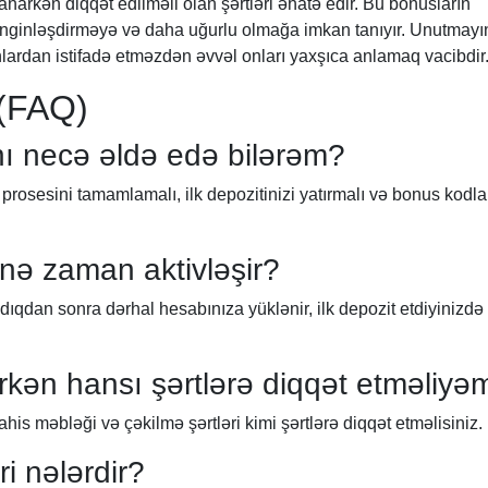
arkən diqqət edilməli olan şərtləri əhatə edir. Bu bonusların
ı zənginləşdirməyə və daha uğurlu olmağa imkan tanıyır. Unutmayın
lardan istifadə etməzdən əvvəl onları yaxşıca anlamaq vacibdir
 (FAQ)
nı necə əldə edə bilərəm?
rosesini tamamlamalı, ilk depozitinizi yatırmalı və bonus kodlar
nə zaman aktivləşir?
qdan sonra dərhal hesabınıza yüklənir, ilk depozit etdiyinizdə 
rkən hansı şərtlərə diqqət etməliyə
is məbləği və çəkilmə şərtləri kimi şərtlərə diqqət etməlisiniz.
ri nələrdir?