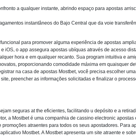
nfronto a qualquer instante, abrindo espaço para apostas arris
pagamentos instantâneos do Bajo Central que da voie transferê
tifuncional para promover alguma experiência de apostas ampli
 e iOS, o app assegura apostas ubíquas através de acesso dist
alquer hora e em qualquer recanto. Sua program intuitiva e ami
ovatos, proporcionando comodidade máxima em quaisquer de
egistrar na casa de apostas Mostbet, você precisa escolher um
site, preencher as informações solicitadas e finalizar o proces
jam seguras at the eficientes, facilitando u depósito e a retira
tor, a Mostbet é uma companhia de cassino electronic apostas 
e promoções atraentes para todos os seus apostadores. Para a
o aplicativo Mostbet. A Mostbet apresenta um site atraente e sobre