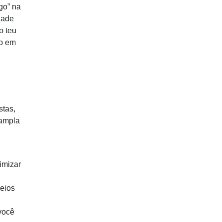
go” na
dade
o teu
to em
stas,
 ampla
imizar
neios
você