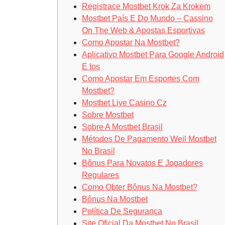
Registrace Mostbet Krok Za Krokem
Mostbet País E Do Mundo – Cassino
On The Web & Apostas Esportivas
Como Apostar Na Mostbet?
Aplicativo Mostbet Para Google Android
E Ios
Como Apostar Em Esportes Com
Mostbet?
Mostbet Live Casino Cz
Sobre Mostbet
Sobre A Mostbet Brasil
Métodos De Pagamento Weil Mostbet
No Brasil
Bônus Para Novatos E Jogadores
Regulares
Como Obter Bônus Na Mostbet?
Bônus Na Mostbet
Política De Segurança
Site Oficial Da Mostbet No Brasil