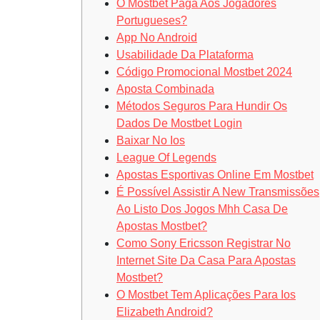
O Mostbet Paga Aos Jogadores
Portugueses?
App No Android
Usabilidade Da Plataforma
Código Promocional Mostbet 2024
Aposta Combinada
Métodos Seguros Para Hundir Os
Dados De Mostbet Login
Baixar No Ios
League Of Legends
Apostas Esportivas Online Em Mostbet
É Possível Assistir A New Transmissões
Ao Listo Dos Jogos Mhh Casa De
Apostas Mostbet?
Como Sony Ericsson Registrar No
Internet Site Da Casa Para Apostas
Mostbet?
O Mostbet Tem Aplicações Para Ios
Elizabeth Android?