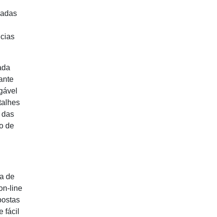
cadas
ncias
ada
ante
gável
talhes
a das
so de
da de
on-line
postas
 fácil