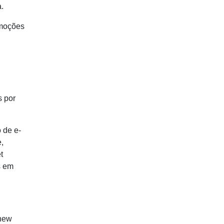
.
omoções
s por
 de e-
,
t
s em
 new