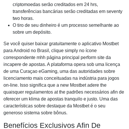
criptomoedas serão creditados em 24 hrs,
transferências bancárias serão creditadas em seventy
two horas.
O tiro de seu dinheiro é um processo semelhante ao
sobre um depósito.
Se você quiser baixar gratuitamente o aplicativo Mostbet
para Android no Brasil, clique simply no ícone
correspondente mhh página principal perform site da
incapere de apostas. A plataforma opera sob uma licença
de uma Curaçao eGaming, uma das autoridades sobre
licenciamento mais conceituadas na indústria para jogos
on-line. Isso significa que a new Mostbet adere the
quaisquer regulamentos at the padrões necessários afin de
oferecer um klima de apostas tranquilo e justo. Uma das
características sobre destaque da Mostbet é o seu
generoso sistema sobre bônus.
Benefícios Exclusivos Afin De