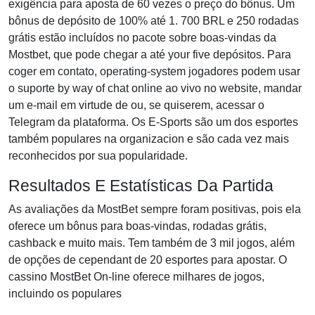
exigência para aposta de 60 vezes o preço do bônus. Um
bônus de depósito de 100% até 1. 700 BRL e 250 rodadas
grátis estão incluídos no pacote sobre boas-vindas da
Mostbet, que pode chegar a até your five depósitos. Para
coger em contato, operating-system jogadores podem usar
o suporte by way of chat online ao vivo no website, mandar
um e-mail em virtude de ou, se quiserem, acessar o
Telegram da plataforma. Os E-Sports são um dos esportes
também populares na organizacion e são cada vez mais
reconhecidos por sua popularidade.
Resultados E Estatísticas Da Partida
As avaliações da MostBet sempre foram positivas, pois ela
oferece um bônus para boas-vindas, rodadas grátis,
cashback e muito mais. Tem também de 3 mil jogos, além
de opções de cependant de 20 esportes para apostar. O
cassino MostBet On-line oferece milhares de jogos,
incluindo os populares