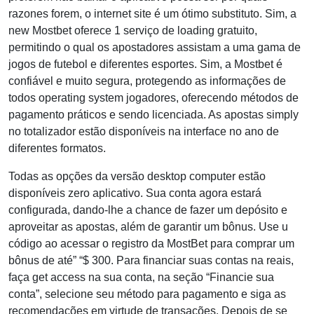
razones forem, o internet site é um ótimo substituto. Sim, a
new Mostbet oferece 1 serviço de loading gratuito,
permitindo o qual os apostadores assistam a uma gama de
jogos de futebol e diferentes esportes. Sim, a Mostbet é
confiável e muito segura, protegendo as informações de
todos operating system jogadores, oferecendo métodos de
pagamento práticos e sendo licenciada. As apostas simply
no totalizador estão disponíveis na interface no ano de
diferentes formatos.
Todas as opções da versão desktop computer estão
disponíveis zero aplicativo. Sua conta agora estará
configurada, dando-lhe a chance de fazer um depósito e
aproveitar as apostas, além de garantir um bônus. Use u
código ao acessar o registro da MostBet para comprar um
bônus de até” “$ 300. Para financiar suas contas na reais,
faça get access na sua conta, na seção “Financie sua
conta”, selecione seu método para pagamento e siga as
recomendações em virtude de transações. Depois de se