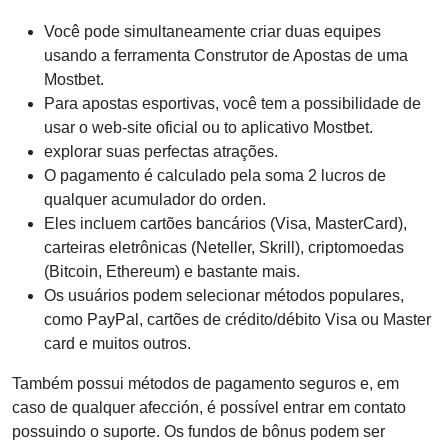
Você pode simultaneamente criar duas equipes
usando a ferramenta Construtor de Apostas de uma
Mostbet.
Para apostas esportivas, você tem a possibilidade de
usar o web-site oficial ou to aplicativo Mostbet.
explorar suas perfectas atrações.
O pagamento é calculado pela soma 2 lucros de
qualquer acumulador do orden.
Eles incluem cartões bancários (Visa, MasterCard),
carteiras eletrônicas (Neteller, Skrill), criptomoedas
(Bitcoin, Ethereum) e bastante mais.
Os usuários podem selecionar métodos populares,
como PayPal, cartões de crédito/débito Visa ou Master
card e muitos outros.
Também possui métodos de pagamento seguros e, em
caso de qualquer afección, é possível entrar em contato
possuindo o suporte. Os fundos de bônus podem ser