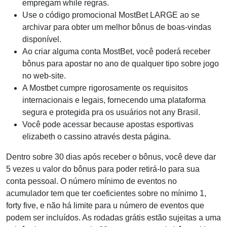
empregam while regras.
Use o código promocional MostBet LARGE ao se
archivar para obter um melhor bônus de boas-vindas
disponível.
Ao criar alguma conta MostBet, você poderá receber
bônus para apostar no ano de qualquer tipo sobre jogo
no web-site.
A Mostbet cumpre rigorosamente os requisitos
internacionais e legais, fornecendo uma plataforma
segura e protegida pra os usuários not any Brasil.
Você pode acessar because apostas esportivas
elizabeth o cassino através desta página.
Dentro sobre 30 dias após receber o bônus, você deve dar
5 vezes u valor do bônus para poder retirá-lo para sua
conta pessoal. O número mínimo de eventos no
acumulador tem que ter coeficientes sobre no mínimo 1,
forty five, e não há limite para u número de eventos que
podem ser incluídos. As rodadas grátis estão sujeitas a uma