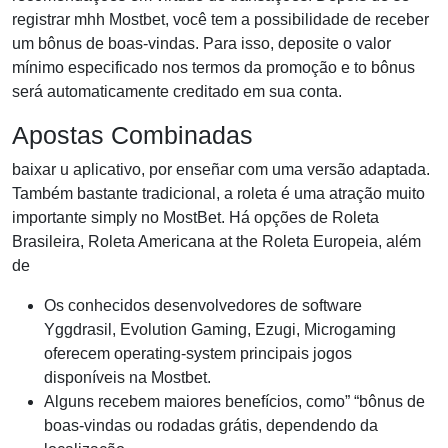
registrar mhh Mostbet, você tem a possibilidade de receber
um bônus de boas-vindas. Para isso, deposite o valor
mínimo especificado nos termos da promoção e to bônus
será automaticamente creditado em sua conta.
Apostas Combinadas
baixar u aplicativo, por enseñar com uma versão adaptada.
Também bastante tradicional, a roleta é uma atração muito
importante simply no MostBet. Há opções de Roleta
Brasileira, Roleta Americana at the Roleta Europeia, além
de
Os conhecidos desenvolvedores de software
Yggdrasil, Evolution Gaming, Ezugi, Microgaming
oferecem operating-system principais jogos
disponíveis na Mostbet.
Alguns recebem maiores benefícios, como” “bônus de
boas-vindas ou rodadas grátis, dependendo da