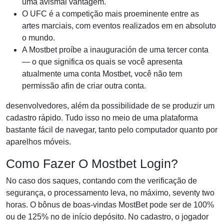
uma avismal vantagem.
O UFC é a competição mais proeminente entre as
artes marciais, com eventos realizados em en absoluto
o mundo.
A Mostbet proíbe a inauguración de uma tercer conta
— o que significa os quais se você apresenta
atualmente uma conta Mostbet, você não tem
permissão afin de criar outra conta.
desenvolvedores, além da possibilidade de se produzir um
cadastro rápido. Tudo isso no meio de uma plataforma
bastante fácil de navegar, tanto pelo computador quanto por
aparelhos móveis.
Como Fazer O Mostbet Login?
No caso dos saques, contando com the verificação de
segurança, o processamento leva, no máximo, seventy two
horas. O bônus de boas-vindas MostBet pode ser de 100%
ou de 125% no de início depósito. No cadastro, o jogador