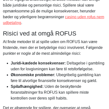
både juridiske og personlige risici. Spillere skal være
opmærksomme på de mulige konsekvenser, herunder
bøder og yderligere begrænsninger
casino uden rofus nem
udbetaling
.
Risici ved at omgå ROFUS
At finde metoder til at spille uden om ROFUS kan være
fristende, men der er betydelige risici involveret. Følgende
punkter er nogle af de mest almindelige risici:
Juridi-kædede konsekvenser:
Deltagelse i gambling
uden for lovgivningen kan føre til retsforfølgelse.
Økonomiske problemer:
Ubegribelig gambling kan
føre til alvorlige finansielle konsekvenser og gæld.
Spilafhængighed:
Uden de beskyttende
foranstaltninger fra ROFUS kan spillere miste
kontrollen over deres spill habits.
Det er afgørende for spillere, der overvejer at omgå