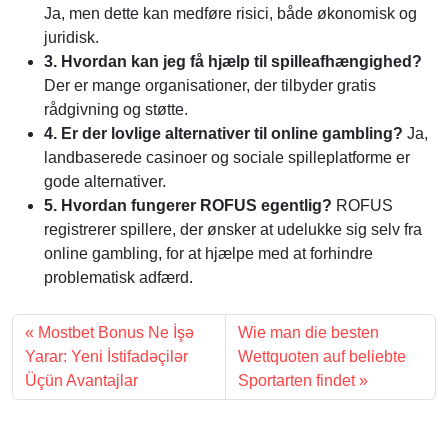
Ja, men dette kan medføre risici, både økonomisk og
juridisk.
3. Hvordan kan jeg få hjælp til spilleafhængighed?
Der er mange organisationer, der tilbyder gratis
rådgivning og støtte.
4. Er der lovlige alternativer til online gambling?
Ja,
landbaserede casinoer og sociale spilleplatforme er
gode alternativer.
5. Hvordan fungerer ROFUS egentlig?
ROFUS
registrerer spillere, der ønsker at udelukke sig selv fra
online gambling, for at hjælpe med at forhindre
problematisk adfærd.
Mostbet Bonus Ne İşə
Wie man die besten
Yarar: Yeni İstifadəçilər
Wettquoten auf beliebte
Üçün Avantajlar
Sportarten findet