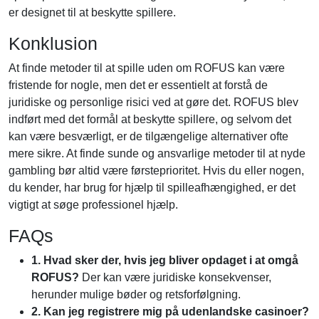
er designet til at beskytte spillere.
Konklusion
At finde metoder til at spille uden om ROFUS kan være
fristende for nogle, men det er essentielt at forstå de
juridiske og personlige risici ved at gøre det. ROFUS blev
indført med det formål at beskytte spillere, og selvom det
kan være besværligt, er de tilgængelige alternativer ofte
mere sikre. At finde sunde og ansvarlige metoder til at nyde
gambling bør altid være førsteprioritet. Hvis du eller nogen,
du kender, har brug for hjælp til spilleafhængighed, er det
vigtigt at søge professionel hjælp.
FAQs
1. Hvad sker der, hvis jeg bliver opdaget i at omgå
ROFUS?
Der kan være juridiske konsekvenser,
herunder mulige bøder og retsforfølgning.
2. Kan jeg registrere mig på udenlandske casinoer?