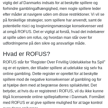
vigtig del af Danmarks indsats for at beskytte spillere og
forhindre gamblingafhængighed, men nogle spillere leder
efter måder at navigere uden om disse restriktioner. Vi vil se
på forskellige strategier, som spillere har anvendt, samt de
potentielle risici og lovgivningsmæssige konsekvenser ved
at omgå ROFUS. Det er vigtigt at forstå, hvad det indebærer
at spille uden om rofus, og hvordan man står over for
udfordringerne på den sikre og ansvarlige måde.
Hvad er ROFUS?
ROFUS står for “Register Over Frivillig Udelukkelse fra Spil”
og er et system, der tillader spillere at udelukke sig selv fra
online gambling. Dette register er oprettet for at beskytte
spillere mod de negative konsekvenser af gambling og for
at hjælpe dem med at begrænse deres spilaktivitet. Det
betyder, at hvis du er registreret i ROFUS, vil du ikke kunne
tilgå licenserede online spilleplatforme i Danmark. Formålet
med ROFUS er at give spillere mulighed for at tage kontrol