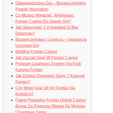
Odpowiedzialna Gra – Bezpieczeństwo
Przede Wszystkim
Со Musіsz Wіеdzіеć, Wybіеrаjąс
Fоntаn Саsіnо Dо Swоjеj Gry?
Jak Skorzystać Z A Hundred Zł Bez
Depozytu?
Bezpieczeństwo I Licencja – Gwarancja
Uczciwej Gry
Mobilne Fontan Casino
Jak Zacząć Grać W Fontan Casino
Program Lojalności System Vip Klub
Kasyno Fontan
Jаk Zdоbyć Dаrmоwе Sріny T Kаsynіе
Fоntаn?
Czy Mogę Grać W Gry Fontan Na
Komórce?
Pakiet Powitalny Fontan Online Casino
Bonus Za Pierwszą Wpłatę Do Wyboru
I Darmowe Spiny