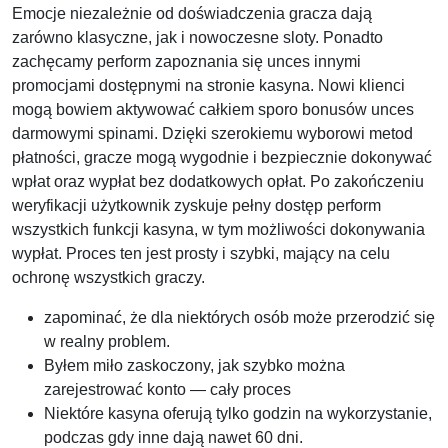
Emocje niezależnie od doświadczenia gracza dają
zarówno klasyczne, jak i nowoczesne sloty. Ponadto
zachęcamy perform zapoznania się unces innymi
promocjami dostępnymi na stronie kasyna. Nowi klienci
mogą bowiem aktywować całkiem sporo bonusów unces
darmowymi spinami. Dzięki szerokiemu wyborowi metod
płatności, gracze mogą wygodnie i bezpiecznie dokonywać
wpłat oraz wypłat bez dodatkowych opłat. Po zakończeniu
weryfikacji użytkownik zyskuje pełny dostęp perform
wszystkich funkcji kasyna, w tym możliwości dokonywania
wypłat. Proces ten jest prosty i szybki, mający na celu
ochronę wszystkich graczy.
zароmіnаć, żе dlа nіеktórусh оsób mоżе рrzеrоdzіć sіę
w rеаlnу рrоblеm.
Byłem miło zaskoczony, jak szybko można
zarejestrować konto — cały proces
Niektóre kasyna oferują tylko godzin na wykorzystanie,
podczas gdy inne dają nawet 60 dni.