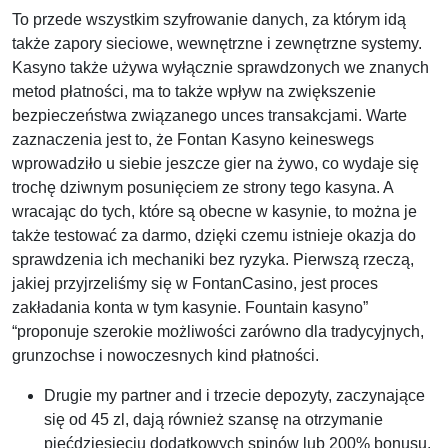
To przede wszystkim szyfrowanie danych, za którym idą
także zapory sieciowe, wewnętrzne i zewnętrzne systemy.
Kasyno także używa wyłącznie sprawdzonych we znanych
metod płatności, ma to także wpływ na zwiększenie
bezpieczeństwa związanego unces transakcjami. Warte
zaznaczenia jest to, że Fontan Kasyno keineswegs
wprowadziło u siebie jeszcze gier na żywo, co wydaje się
trochę dziwnym posunięciem ze strony tego kasyna. A
wracając do tych, które są obecne w kasynie, to można je
także testować za darmo, dzięki czemu istnieje okazja do
sprawdzenia ich mechaniki bez ryzyka. Pierwszą rzeczą,
jakiej przyjrzeliśmy się w FontanCasino, jest proces
zakładania konta w tym kasynie. Fountain kasyno”
“proponuje szerokie możliwości zarówno dla tradycyjnych,
grunzochse i nowoczesnych kind płatności.
Drugie my partner and i trzecie depozyty, zaczynające
się od 45 zl, dają również szansę na otrzymanie
pięćdziesięciu dodatkowych spinów lub 200% bonusu.