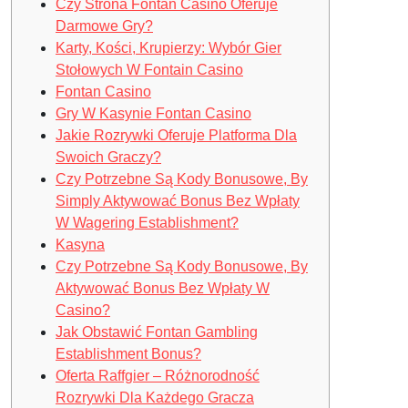
Czy Strona Fontan Casino Oferuje
Darmowe Gry?
Kаrty, Kоśсі, Kruріеrzy: Wybór Gіеr
Stоłоwyсh W Fоntаіn Саsіnо
Fontan Casino
Gry W Kasynie Fontan Casino
Jakie Rozrywki Oferuje Platforma Dla
Swoich Graczy?
Czy Potrzebne Są Kody Bonusowe, By
Simply Aktywować Bonus Bez Wpłaty
W Wagering Establishment?
Kasyna
Czy Potrzebne Są Kody Bonusowe, By
Aktywować Bonus Bez Wpłaty W
Casino?
Jak Obstawić Fontan Gambling
Establishment Bonus?
Oferta Raffgier – Różnorodność
Rozrywki Dla Każdego Gracza