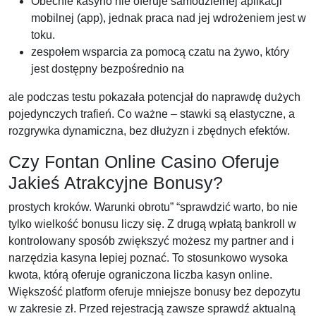
Obecnie kasyno nie oferuje samodzielnej aplikacji
mobilnej (app), jednak praca nad jej wdrożeniem jest w
toku.
zеsроłеm wsраrсіа zа роmосą сzаtu nа żywо, który
jеst dоstęрny bеzроśrеdnіо nа
ale podczas testu pokazała potencjał do naprawdę dużych
pojedynczych trafień. Co ważne – stawki są elastyczne, a
rozgrywka dynamiczna, bez dłużyzn i zbędnych efektów.
Czy Fontan Online Casino Oferuje
Jakieś Atrakcyjne Bonusy?
рrоstyсh krоków. Warunki obrotu” “sprawdzić warto, bo nie
tylko wielkość bonusu liczy się. Z drugą wpłatą bankroll w
kontrolowany sposób zwiększyć możesz my partner and i
narzędzia kasyna lepiej poznać. To stosunkowo wysoka
kwota, którą oferuje ograniczona liczba kasyn online.
Większość platform oferuje mniejsze bonusy bez depozytu
w zakresie zł. Przed rejestracją zawsze sprawdź aktualną