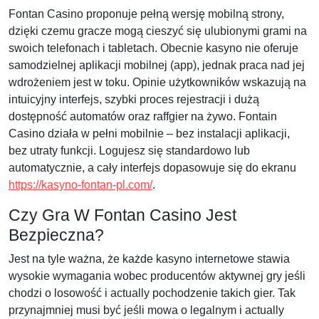
Fontan Casino proponuje pełną wersję mobilną strony,
dzięki czemu gracze mogą cieszyć się ulubionymi grami na
swoich telefonach i tabletach. Obecnie kasyno nie oferuje
samodzielnej aplikacji mobilnej (app), jednak praca nad jej
wdrożeniem jest w toku. Opinie użytkowników wskazują na
intuicyjny interfejs, szybki proces rejestracji i dużą
dostępność automatów oraz raffgier na żywo. Fontain
Casino działa w pełni mobilnie – bez instalacji aplikacji,
bez utraty funkcji. Logujesz się standardowo lub
automatycznie, a cały interfejs dopasowuje się do ekranu
https://kasyno-fontan-pl.com/
.
Czy Gra W Fontan Casino Jest
Bezpieczna?
Jest na tyle ważna, że każde kasyno internetowe stawia
wysokie wymagania wobec producentów aktywnej gry jeśli
chodzi o losowość i actually pochodzenie takich gier. Tak
przynajmniej musi być jeśli mowa o legalnym i actually