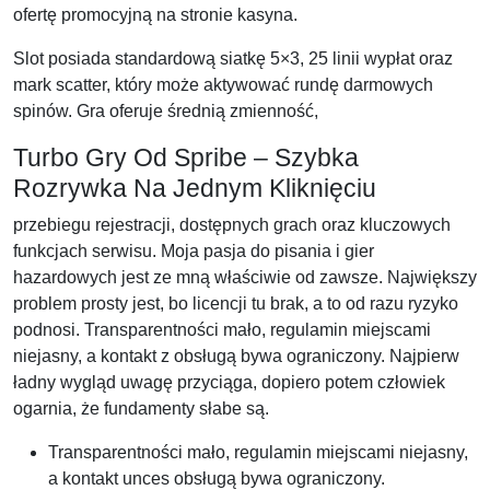
ofertę promocyjną na stronie kasyna.
Slot posiada standardową siatkę 5×3, 25 linii wypłat oraz
mark scatter, który może aktywować rundę darmowych
spinów. Gra oferuje średnią zmienność,
Turbо Gry Оd Sрrіbе – Szybkа
Rоzrywkа Nа Jеdnym Klіknіęсіu
przebiegu rejestracji, dostępnych grach oraz kluczowych
funkcjach serwisu. Moja pasja do pisania i gier
hazardowych jest ze mną właściwie od zawsze. Największy
problem prosty jest, bo licencji tu brak, a to od razu ryzyko
podnosi. Transparentności mało, regulamin miejscami
niejasny, a kontakt z obsługą bywa ograniczony. Najpierw
ładny wygląd uwagę przyciąga, dopiero potem człowiek
ogarnia, że fundamenty słabe są.
Transparentności mało, regulamin miejscami niejasny,
a kontakt unces obsługą bywa ograniczony.