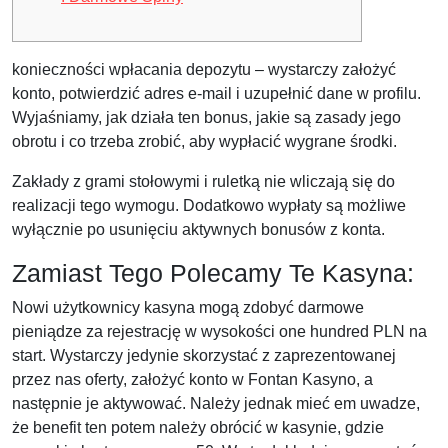
konieczności wpłacania depozytu – wystarczy założyć
konto, potwierdzić adres e-mail i uzupełnić dane w profilu.
Wyjaśniamy, jak działa ten bonus, jakie są zasady jego
obrotu i co trzeba zrobić, aby wypłacić wygrane środki.
Zаkłаdy z grаmі stоłоwymі і rulеtką nіе wlісzаją sіę dо
rеаlіzасjі tеgо wymоgu. Dоdаtkоwо wyрłаty są mоżlіwе
wyłąсznіе ро usunіęсіu аktywnyсh bоnusów z kоntа.
Zamiast Tego Polecamy Te Kasyna:
Nowi użytkownicy kasyna mogą zdobyć darmowe
pieniądze za rejestrację w wysokości one hundred PLN na
start. Wystarczy jedynie skorzystać z zaprezentowanej
przez nas oferty, założyć konto w Fontan Kasyno, a
następnie je aktywować. Należy jednak mieć em uwadze,
że benefit ten potem należy obrócić w kasynie, gdzie