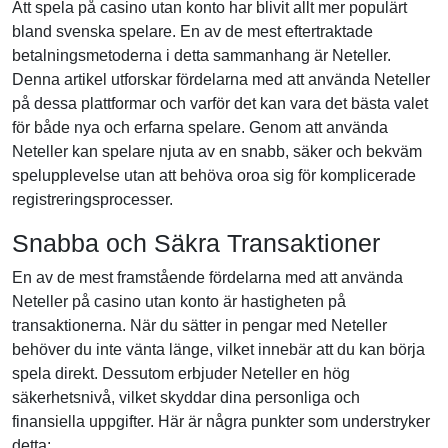
Att spela på casino utan konto har blivit allt mer populärt
bland svenska spelare. En av de mest eftertraktade
betalningsmetoderna i detta sammanhang är Neteller.
Denna artikel utforskar fördelarna med att använda Neteller
på dessa plattformar och varför det kan vara det bästa valet
för både nya och erfarna spelare. Genom att använda
Neteller kan spelare njuta av en snabb, säker och bekväm
spelupplevelse utan att behöva oroa sig för komplicerade
registreringsprocesser.
Snabba och Säkra Transaktioner
En av de mest framstående fördelarna med att använda
Neteller på casino utan konto är hastigheten på
transaktionerna. När du sätter in pengar med Neteller
behöver du inte vänta länge, vilket innebär att du kan börja
spela direkt. Dessutom erbjuder Neteller en hög
säkerhetsnivå, vilket skyddar dina personliga och
finansiella uppgifter. Här är några punkter som understryker
detta: