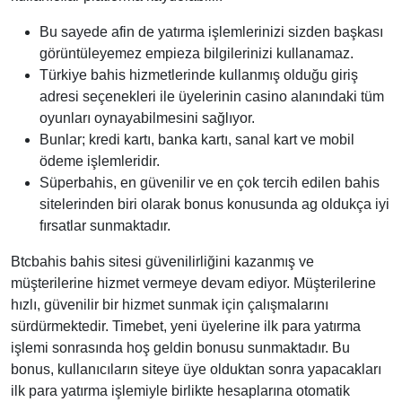
Bu sayede afin de yatırma işlemlerinizi sizden başkası
görüntüleyemez empieza bilgilerinizi kullanamaz.
Türkiye bahis hizmetlerinde kullanmış olduğu giriş
adresi seçenekleri ile üyelerinin casino alanındaki tüm
oyunları oynayabilmesini sağlıyor.
Bunlar; kredi kartı, banka kartı, sanal kart ve mobil
ödeme işlemleridir.
Süperbahis, en güvenilir ve en çok tercih edilen bahis
sitelerinden biri olarak bonus konusunda ag oldukça iyi
fırsatlar sunmaktadır.
Btcbahis bahis sitesi güvenilirliğini kazanmış ve
müşterilerine hizmet vermeye devam ediyor. Müşterilerine
hızlı, güvenilir bir hizmet sunmak için çalışmalarını
sürdürmektedir. Timebet, yeni üyelerine ilk para yatırma
işlemi sonrasında hoş geldin bonusu sunmaktadır. Bu
bonus, kullanıcıların siteye üye olduktan sonra yapacakları
ilk para yatırma işlemiyle birlikte hesaplarına otomatik