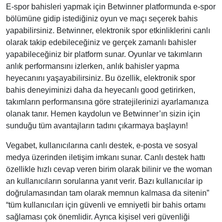
E-spor bahisleri yapmak için Betwinner platformunda e-spor
bölümüne gidip istediğiniz oyun ve maçı seçerek bahis
yapabilirsiniz. Betwinner, elektronik spor etkinliklerini canlı
olarak takip edebileceğiniz ve gerçek zamanlı bahisler
yapabileceğiniz bir platform sunar. Oyunlar ve takımların
anlık performansını izlerken, anlık bahisler yapma
heyecanını yaşayabilirsiniz. Bu özellik, elektronik spor
bahis deneyiminizi daha da heyecanlı good getirirken,
takımların performansına göre stratejilerinizi ayarlamanıza
olanak tanır. Hemen kaydolun ve Betwinner’ın sizin için
sunduğu tüm avantajların tadını çıkarmaya başlayın!
Vegabet, kullanıcılarına canlı destek, e-posta ve sosyal
medya üzerinden iletişim imkanı sunar. Canlı destek hattı
özellikle hızlı cevap veren birim olarak bilinir ve the woman
an kullanıcıların sorularına yanıt verir. Bazı kullanıcılar ip
doğrulamasından tam olarak memnun kalmasa da sitenin”
“tüm kullanıcıları için güvenli ve emniyetli bir bahis ortamı
sağlaması çok önemlidir. Ayrıca kişisel veri güvenliği