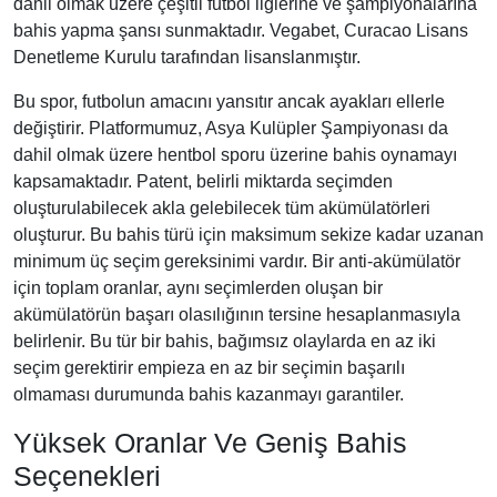
dahil olmak üzere çeşitli futbol liglerine ve şampiyonalarına
bahis yapma şansı sunmaktadır. Vegabet, Curacao Lisans
Denetleme Kurulu tarafından lisanslanmıştır.
Bu spor, futbolun amacını yansıtır ancak ayakları ellerle
değiştirir. Platformumuz, Asya Kulüpler Şampiyonası da
dahil olmak üzere hentbol sporu üzerine bahis oynamayı
kapsamaktadır. Patent, belirli miktarda seçimden
oluşturulabilecek akla gelebilecek tüm akümülatörleri
oluşturur. Bu bahis türü için maksimum sekize kadar uzanan
minimum üç seçim gereksinimi vardır. Bir anti-akümülatör
için toplam oranlar, aynı seçimlerden oluşan bir
akümülatörün başarı olasılığının tersine hesaplanmasıyla
belirlenir. Bu tür bir bahis, bağımsız olaylarda en az iki
seçim gerektirir empieza en az bir seçimin başarılı
olmaması durumunda bahis kazanmayı garantiler.
Yüksek Oranlar Ve Geniş Bahis
Seçenekleri