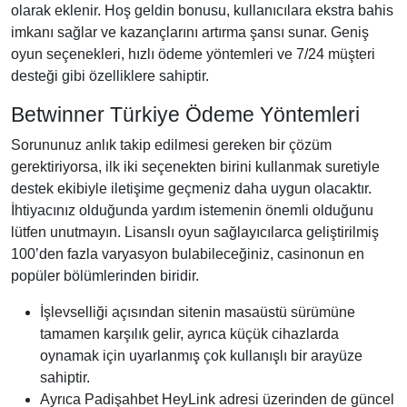
olarak eklenir. Hoş geldin bonusu, kullanıcılara ekstra bahis
imkanı sağlar ve kazançlarını artırma şansı sunar. Geniş
oyun seçenekleri, hızlı ödeme yöntemleri ve 7/24 müşteri
desteği gibi özelliklere sahiptir.
Betwinner Türkiye Ödeme Yöntemleri
Sorununuz anlık takip edilmesi gereken bir çözüm
gerektiriyorsa, ilk iki seçenekten birini kullanmak suretiyle
destek ekibiyle iletişime geçmeniz daha uygun olacaktır.
İhtiyacınız olduğunda yardım istemenin önemli olduğunu
lütfen unutmayın. Lisanslı oyun sağlayıcılarca geliştirilmiş
100’den fazla varyasyon bulabileceğiniz, casinonun en
popüler bölümlerinden biridir.
İşlevselliği açısından sitenin masaüstü sürümüne
tamamen karşılık gelir, ayrıca küçük cihazlarda
oynamak için uyarlanmış çok kullanışlı bir arayüze
sahiptir.
Ayrıca Padişahbet HeyLink adresi üzerinden de güncel