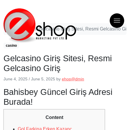
casino
Gelcasino Giriş Sitesi, Resmi Gelcasino Giri
casino
Gelcasino Giriş Sitesi, Resmi
Gelcasino Giriş
June 4, 2025
/
June 5, 2025
by
ehop@dmin
Bahisbey Güncel Giriş Adresi
Burada!
Content
Gol Farkina Erken Kazanç