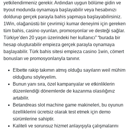
yetkilendirmeniz gerekir. Ardından uygun bölüme gidin ve
tryout modunda oynamaya başlayabilir veya hesabınızı
doldurup gerçek parayla bahis yapmaya başlayabilirsiniz.
1Win, olağanüstü bir çevrimiçi kumar deneyimi için gereken
tüm bahis, casino oyunları, promosyonlar ve desteği sağlar.
Türkiye’den 20 yaşın üzerindeki her kullanıcı” “burada bir
hesap oluşturabilir empieza gerçek parayla oynamaya
başlayabilir. Türk bahis sitesi empieza casino 1win, cömert
bonusları ve promosyonlarıyla tanınır.
Elbette rakip takımın atmış olduğu sayıların weil mühim
olduğunu söyleyelim.
Bunun yanı sıra, özel kampanyalar ve etkinliklerin
düzenlendiği dönemlerde de kazanma olasılığınız
artabilir.
Betandreas slot machine game makineleri, bu oyunun
özelliklerini ücretsiz olarak test etmek için demo
sürümlerine sahiptir.
Kaliteli ve sorunsuz hizmet anlayışıyla çalışmalarını