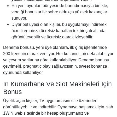
En yeni oyunları bünyesinde barındırmasıyla birlikte,
verdiği bonuslar ile sobre oldukça yüksek kazançlar
sunuyor.
Diyar bet üyesi olan kişiler, bu uygulamayı indirerek
ücretli empieza ücretsiz kanalları tek bir çatı altında
görüntüleyebilir ve ücretsiz olarak izleyebilir.
Deneme bonusu, yeni üye olanlara, ilk giriş işlemlerinde
200 freespin olarak veriliyor. Her kullanıcı, bir defa alabiliyor
ve çevrim şartlarına göre kullanılabiliyor. Deneme bonusu
çevrimelri, pragmatic play sağlayıcısının, sweet bonanza
oyununda kullanılıyor.
In Kumarhane Ve Slot Makineleri Için
Bonus
Üyelik açan kişiler, TV uygulamasını site üzerinden
görüntüleyebilir ve indirebilir. Oynamaya başlamak için, sah
1WIN web sitesinde bir hesap oluşturmanız ve