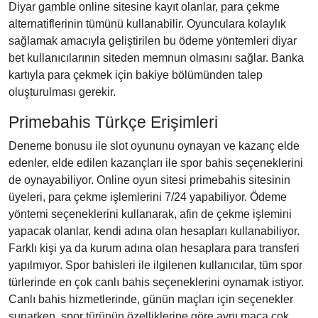
Diyar gamble online sitesine kayıt olanlar, para çekme
alternatiflerinin tümünü kullanabilir. Oyunculara kolaylık
sağlamak amacıyla geliştirilen bu ödeme yöntemleri diyar
bet kullanıcılarının siteden memnun olmasını sağlar. Banka
kartıyla para çekmek için bakiye bölümünden talep
oluşturulması gerekir.
Primebahis Türkçe Erişimleri
Deneme bonusu ile slot oyununu oynayan ve kazanç elde
edenler, elde edilen kazançları ile spor bahis seçeneklerini
de oynayabiliyor. Online oyun sitesi primebahis sitesinin
üyeleri, para çekme işlemlerini 7/24 yapabiliyor. Ödeme
yöntemi seçeneklerini kullanarak, afin de çekme işlemini
yapacak olanlar, kendi adına olan hesapları kullanabiliyor.
Farklı kişi ya da kurum adına olan hesaplara para transferi
yapılmıyor. Spor bahisleri ile ilgilenen kullanıcılar, tüm spor
türlerinde en çok canlı bahis seçeneklerini oynamak istiyor.
Canlı bahis hizmetlerinde, günün maçları için seçenekler
sunarken, spor türünün özelliklerine göre aynı maça çok