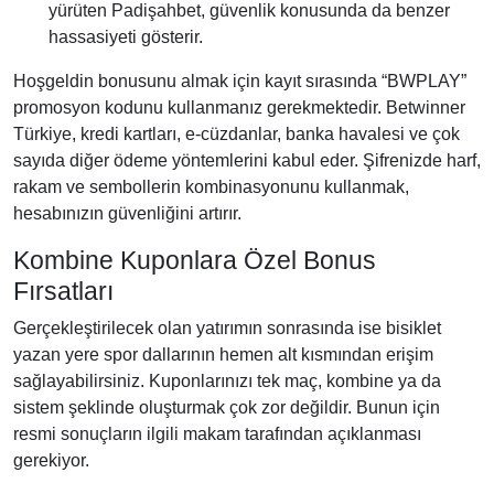
yürüten Padişahbet, güvenlik konusunda da benzer
hassasiyeti gösterir.
Hoşgeldin bonusunu almak için kayıt sırasında “BWPLAY”
promosyon kodunu kullanmanız gerekmektedir. Betwinner
Türkiye, kredi kartları, e-cüzdanlar, banka havalesi ve çok
sayıda diğer ödeme yöntemlerini kabul eder. Şifrenizde harf,
rakam ve sembollerin kombinasyonunu kullanmak,
hesabınızın güvenliğini artırır.
Kombine Kuponlara Özel Bonus
Fırsatları
Gerçekleştirilecek olan yatırımın sonrasında ise bisiklet
yazan yere spor dallarının hemen alt kısmından erişim
sağlayabilirsiniz. Kuponlarınızı tek maç, kombine ya da
sistem şeklinde oluşturmak çok zor değildir. Bunun için
resmi sonuçların ilgili makam tarafından açıklanması
gerekiyor.