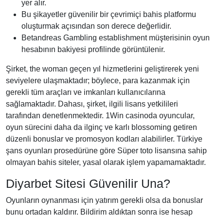
yer alır.
Bu şikayetler güvenilir bir çevrimiçi bahis platformu
oluşturmak açısından son derece değerlidir.
Betandreas Gambling establishment müşterisinin oyun
hesabının bakiyesi profilinde görüntülenir.
Şirket, the woman geçen yıl hizmetlerini geliştirerek yeni
seviyelere ulaşmaktadır; böylece, para kazanmak için
gerekli tüm araçları ve imkanları kullanıcılarına
sağlamaktadır. Dahası, şirket, ilgili lisans yetkilileri
tarafından denetlenmektedir. 1Win casinoda oyuncular,
oyun sürecini daha da ilginç ve karlı blossoming getiren
düzenli bonuslar ve promosyon kodları alabilirler. Türkiye
şans oyunları prosedürüne göre Süper toto lisansına sahip
olmayan bahis siteler, yasal olarak işlem yapamamaktadır.
Diyarbet Sitesi Güvenilir Una?
Oyunların oynanması için yatırım gerekli olsa da bonuslar
bunu ortadan kaldırır. Bildirim aldıktan sonra ise hesap