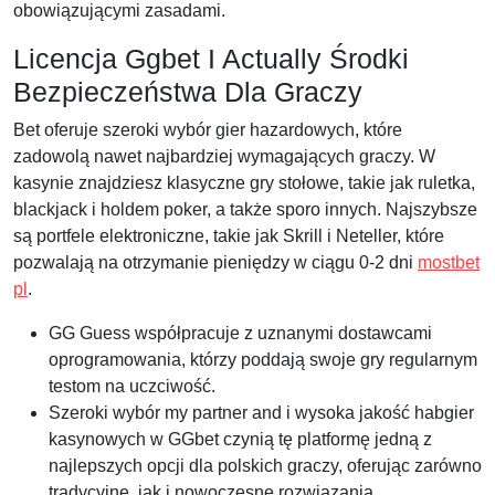
obowiązującymi zasadami.
Licencja Ggbet I Actually Środki
Bezpieczeństwa Dla Graczy
Bet oferuje szeroki wybór gier hazardowych, które
zadowolą nawet najbardziej wymagających graczy. W
kasynie znajdziesz klasyczne gry stołowe, takie jak ruletka,
blackjack i holdem poker, a także sporo innych. Najszybsze
są portfele elektroniczne, takie jak Skrill i Neteller, które
pozwalają na otrzymanie pieniędzy w ciągu 0-2 dni
mostbet
pl
.
GG Guess współpracuje z uznanymi dostawcami
oprogramowania, którzy poddają swoje gry regularnym
testom na uczciwość.
Szeroki wybór my partner and i wysoka jakość habgier
kasynowych w GGbet czynią tę platformę jedną z
najlepszych opcji dla polskich graczy, oferując zarówno
tradycyjne, jak i nowoczesne rozwiązania.