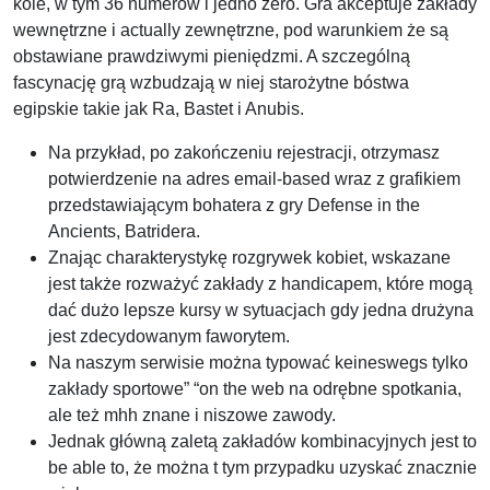
kole, w tym 36 numerów i jedno zero. Gra akceptuje zakłady
wewnętrzne i actually zewnętrzne, pod warunkiem że są
obstawiane prawdziwymi pieniędzmi. A szczególną
fascynację grą wzbudzają w niej starożytne bóstwa
egipskie takie jak Ra, Bastet i Anubis.
Na przykład, po zakończeniu rejestracji, otrzymasz
potwierdzenie na adres email-based wraz z grafikiem
przedstawiającym bohatera z gry Defense in the
Ancients, Batridera.
Znając charakterystykę rozgrywek kobiet, wskazane
jest także rozważyć zakłady z handicapem, które mogą
dać dużo lepsze kursy w sytuacjach gdy jedna drużyna
jest zdecydowanym faworytem.
Na naszym serwisie można typować keineswegs tylko
zakłady sportowe” “on the web na odrębne spotkania,
ale też mhh znane i niszowe zawody.
Jednak główną zaletą zakładów kombinacyjnych jest to
be able to, że można t tym przypadku uzyskać znacznie