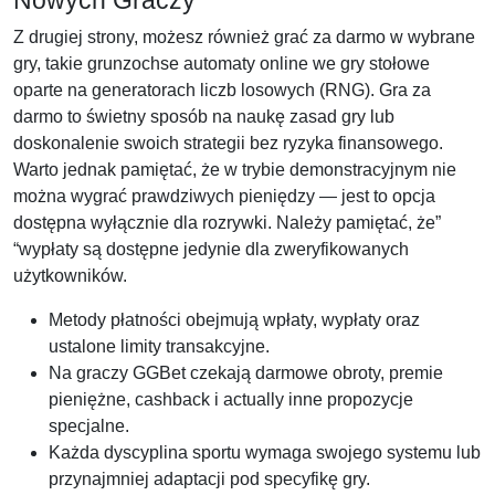
Nowych Graczy
Z drugiej strony, możesz również grać za darmo w wybrane
gry, takie grunzochse automaty online we gry stołowe
oparte na generatorach liczb losowych (RNG). Gra za
darmo to świetny sposób na naukę zasad gry lub
doskonalenie swoich strategii bez ryzyka finansowego.
Warto jednak pamiętać, że w trybie demonstracyjnym nie
można wygrać prawdziwych pieniędzy — jest to opcja
dostępna wyłącznie dla rozrywki. Należy pamiętać, że”
“wypłaty są dostępne jedynie dla zweryfikowanych
użytkowników.
Metody płatności obejmują wpłaty, wypłaty oraz
ustalone limity transakcyjne.
Na graczy GGBet czekają darmowe obroty, premie
pieniężne, cashback i actually inne propozycje
specjalne.
Każda dyscyplina sportu wymaga swojego systemu lub
przynajmniej adaptacji pod specyfikę gry.