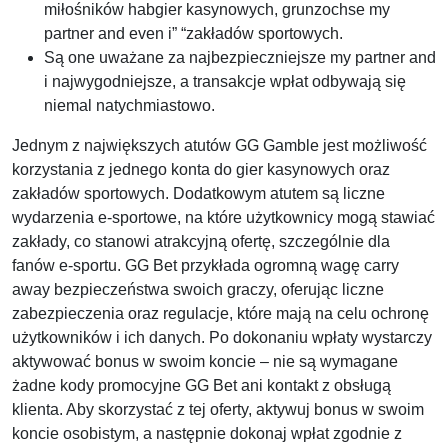
miłośników habgier kasynowych, grunzochse my
partner and even i” “zakładów sportowych.
Są one uważane za najbezpieczniejsze my partner and
i najwygodniejsze, a transakcje wpłat odbywają się
niemal natychmiastowo.
Jednym z największych atutów GG Gamble jest możliwość
korzystania z jednego konta do gier kasynowych oraz
zakładów sportowych. Dodatkowym atutem są liczne
wydarzenia e-sportowe, na które użytkownicy mogą stawiać
zakłady, co stanowi atrakcyjną ofertę, szczególnie dla
fanów e-sportu. GG Bet przykłada ogromną wagę carry
away bezpieczeństwa swoich graczy, oferując liczne
zabezpieczenia oraz regulacje, które mają na celu ochronę
użytkowników i ich danych. Po dokonaniu wpłaty wystarczy
aktywować bonus w swoim koncie – nie są wymagane
żadne kody promocyjne GG Bet ani kontakt z obsługą
klienta. Aby skorzystać z tej oferty, aktywuj bonus w swoim
koncie osobistym, a następnie dokonaj wpłat zgodnie z