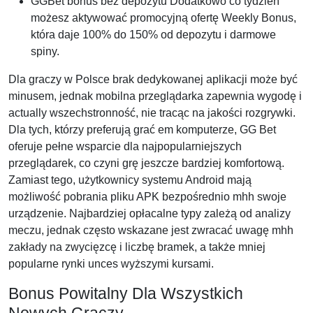
GGBet bonus bez depozytu Dodatkowo co tydzień
możesz aktywować promocyjną ofertę Weekly Bonus,
która daje 100% do 150% od depozytu i darmowe
spiny.
Dla graczy w Polsce brak dedykowanej aplikacji może być
minusem, jednak mobilna przeglądarka zapewnia wygodę i
actually wszechstronność, nie tracąc na jakości rozgrywki.
Dla tych, którzy preferują grać em komputerze, GG Bet
oferuje pełne wsparcie dla najpopularniejszych
przeglądarek, co czyni grę jeszcze bardziej komfortową.
Zamiast tego, użytkownicy systemu Android mają
możliwość pobrania pliku APK bezpośrednio mhh swoje
urządzenie. Najbardziej opłacalne typy zależą od analizy
meczu, jednak często wskazane jest zwracać uwagę mhh
zakłady na zwycięzcę i liczbę bramek, a także mniej
popularne rynki unces wyższymi kursami.
Bonus Powitalny Dla Wszystkich