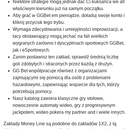
Niektóre strategie mogą jednak dać Ci kuksańca we all
właściwym kierunku już na samym początku.
Aby grać w GGBet em pieniądze, doładuj swoje konto i
kliknij przycisk tego trybu.
Wymaga zdecydowania i umiejętności improwizacji, a
tacy obstawiający mogą jechać na fali wielkich
wygranych zarówno t dyscyplinach sportowych GGBet,
jak i eSportowych.
Zanim postawisz ten zakład, sprawdź średnią liczbę
goli zdobytych i straconych przez każdą z drużyn.
GG Bet współpracuje również z organizacjami
zajmującymi się pomocą dla osób z problemami
hazardowymi, zapewniając wsparcie dla tych, którzy
potrzebują pomocy.
Nasz katalog zawiera klasyczne gry stołowe,
nowoczesne automaty wideo, gry z progresywnym
jackpotem, wideo pokera my partner and i wiele innych.
Zakłady Money Line są podobne do zakładów 1X2, z tą