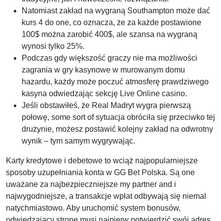
Natomiast zakład na wygraną Southampton może dać
kurs 4 do one, co oznacza, że za każde postawione
100$ można zarobić 400$, ale szansa na wygraną
wynosi tylko 25%.
Podczas gdy większość graczy nie ma możliwości
zagrania w gry kasynowe w murowanym domu
hazardu, każdy może poczuć atmosferę prawdziwego
kasyna odwiedzając sekcję Live Online casino.
Jeśli obstawiłeś, że Real Madryt wygra pierwszą
połowę, some sort of sytuacja obróciła się przeciwko tej
drużynie, możesz postawić kolejny zakład na odwrotny
wynik – tym samym wygrywając.
Karty kredytowe i debetowe to wciąż najpopularniejsze
sposoby uzupełniania konta w GG Bet Polska. Są one
uważane za najbezpieczniejsze my partner and i
najwygodniejsze, a transakcje wpłat odbywają się niemal
natychmiastowo. Aby uruchomić system bonusów,
odwiedzający stronę musi najpierw potwierdzić swój adres