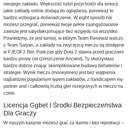
swojego zakładu. Większość ludzi przychodzi dla emocji,
jakie zakłady online dodają do oglądania, ponieważ to
bardzo wzbogaca doświadczenie. W eight sposób nie
możesz przegrać, ponieważ twoje pełne zaangażowanie
zawsze jest satysfakcjonujące bez względu na wszystko.
Powiedzmy, że jest turniej, w którym Team Renewal walczy
z Team Saiyan, a zakłady na zwycięzcę meczu są dostępne
w FJEOFJ. Bet. Podczas gdy Dota 2 stawia przed graczami
bardzo prosty cel (zniszczenie Ancient), Ty skorzystasz
bardzo dobrze znając skomplikowane budowy bohaterów i
strategie. Wynik meczu (moneylines) jest bez wątpienia
najbardziej popularnym typem zakładów, z handicapem my
partner and i całkowitą liczbą gier rozegranych w meczu na
czele.
Licencja Ggbet I Środki Bezpieczeństwa
Dla Graczy
W naszym kasynie możesz grać za darmo i bez rejestracji –