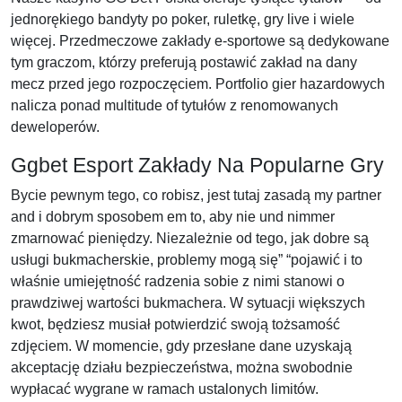
jednorękiego bandyty po poker, ruletkę, gry live i wiele
więcej. Przedmeczowe zakłady e-sportowe są dedykowane
tym graczom, którzy preferują postawić zakład na dany
mecz przed jego rozpoczęciem. Portfolio gier hazardowych
nalicza ponad multitude of tytułów z renomowanych
deweloperów.
Ggbet Esport Zakłady Na Popularne Gry
Bycie pewnym tego, co robisz, jest tutaj zasadą my partner
and i dobrym sposobem em to, aby nie und nimmer
zmarnować pieniędzy. Niezależnie od tego, jak dobre są
usługi bukmacherskie, problemy mogą się” “pojawić i to
właśnie umiejętność radzenia sobie z nimi stanowi o
prawdziwej wartości bukmachera. W sytuacji większych
kwot, będziesz musiał potwierdzić swoją tożsamość
zdjęciem. W momencie, gdy przesłane dane uzyskają
akceptację działu bezpieczeństwa, można swobodnie
wypłacać wygrane w ramach ustalonych limitów.