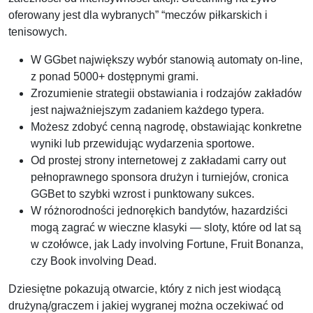
oferowany jest dla wybranych” “meczów piłkarskich i
tenisowych.
W GGbet największy wybór stanowią automaty on-line,
z ponad 5000+ dostępnymi grami.
Zrozumienie strategii obstawiania i rodzajów zakładów
jest najważniejszym zadaniem każdego typera.
Możesz zdobyć cenną nagrodę, obstawiając konkretne
wyniki lub przewidując wydarzenia sportowe.
Od prostej strony internetowej z zakładami carry out
pełnoprawnego sponsora drużyn i turniejów, cronica
GGBet to szybki wzrost i punktowany sukces.
W różnorodności jednorękich bandytów, hazardziści
mogą zagrać w wieczne klasyki — sloty, które od lat są
w czołówce, jak Lady involving Fortune, Fruit Bonanza,
czy Book involving Dead.
Dziesiętne pokazują otwarcie, który z nich jest wiodącą
drużyną/graczem i jakiej wygranej można oczekiwać od