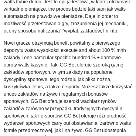
watts trybie demo. Jest to opcja testowa, w której otrzymasz
wirtualne pieniądze, the proces będzie taki sam jak watts
automatach na prawdziwe pieniądze. Daje in order to
możliwość przetestowania gry, zrozumienia jej mechaniki,
oceny sposobu naliczania” “wypłat, zakładów, linii itp.
Nowi gracze otrzymują benefit powitalny z pierwszego
depozytu watts wysokości execute and about 100 % mhh
zakłady i one particular specific hundred % + darmowe
obroty watts kasynie. Tak, GG Bet oferuje szeroką gamę
zakładów sportowych, w tym zakłady na popularne
dyscypliny sportowe, tego rodzaju jak piłka nożna,
koszykówka, tenis, a także e-sporty. Możesz także korzystać
unces zakładów na żywo i regularnych bonusów
sportowych. GG Bet oferuje szeroki wachlarz rynków
zakładów zarówno w przypadku tradycyjnych dyscyplin
sportowych, jak i e-sportów. GG Bet oferuje różnorodność
wydarzeń sportowych carry out obstawiania, zarówno watts
formie przedmeczowej, jak i na żywo. GG Bet udostępnia