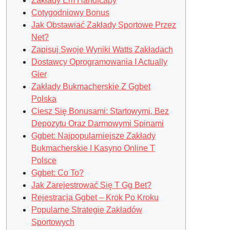
Zakłady Em Handicapy
Cotygodniowy Bonus
Jak Obstawiać Zakłady Sportowe Przez
Net?
Zapisuj Swoje Wyniki Watts Zakładach
Dostawcy Oprogramowania I Actually
Gier
Zakłady Bukmacherskie Z Ggbet
Polska
Ciesz Się Bonusami: Startowymi, Bez
Depozytu Oraz Darmowymi Spinami
Ggbet: Najpopularniejsze Zakłady
Bukmacherskie I Kasyno Online T
Polsce
Ggbet: Co To?
Jak Zarejestrować Się T Gg Bet?
Rejestracja Ggbet – Krok Po Kroku
Popularne Strategie Zakładów
Sportowych