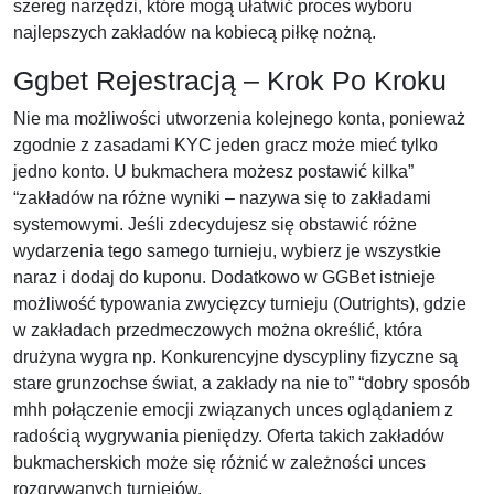
szereg narzędzi, które mogą ułatwić proces wyboru
najlepszych zakładów na kobiecą piłkę nożną.
Ggbet Rejestracją – Krok Po Kroku
Nie ma możliwości utworzenia kolejnego konta, ponieważ
zgodnie z zasadami KYC jeden gracz może mieć tylko
jedno konto. U bukmachera możesz postawić kilka”
“zakładów na różne wyniki – nazywa się to zakładami
systemowymi. Jeśli zdecydujesz się obstawić różne
wydarzenia tego samego turnieju, wybierz je wszystkie
naraz i dodaj do kuponu. Dodatkowo w GGBet istnieje
możliwość typowania zwycięzcy turnieju (Outrights), gdzie
w zakładach przedmeczowych można określić, która
drużyna wygra np. Konkurencyjne dyscypliny fizyczne są
stare grunzochse świat, a zakłady na nie to” “dobry sposób
mhh połączenie emocji związanych unces oglądaniem z
radością wygrywania pieniędzy. Oferta takich zakładów
bukmacherskich może się różnić w zależności unces
rozgrywanych turniejów.