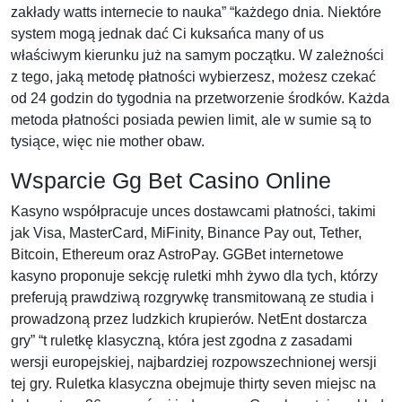
zakłady watts internecie to nauka” “każdego dnia. Niektóre
system mogą jednak dać Ci kuksańca many of us
właściwym kierunku już na samym początku. W zależności
z tego, jaką metodę płatności wybierzesz, możesz czekać
od 24 godzin do tygodnia na przetworzenie środków. Każda
metoda płatności posiada pewien limit, ale w sumie są to
tysiące, więc nie mother obaw.
Wsparcie Gg Bet Casino Online
Kasyno współpracuje unces dostawcami płatności, takimi
jak Visa, MasterCard, MiFinity, Binance Pay out, Tether,
Bitcoin, Ethereum oraz AstroPay. GGBet internetowe
kasyno proponuje sekcję ruletki mhh żywo dla tych, którzy
preferują prawdziwą rozgrywkę transmitowaną ze studia i
prowadzoną przez ludzkich krupierów. NetEnt dostarcza
gry” “t ruletkę klasyczną, która jest zgodna z zasadami
wersji europejskiej, najbardziej rozpowszechnionej wersji
tej gry. Ruletka klasyczna obejmuje thirty seven miejsc na