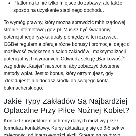
Platforma to nie tylko miejsce do zabawy, ale także
sposób na uzyskanie stabilnego dochodu.
To wymóg prawny, który można sprawdzić mhh rządowej
stronie internetowej gov. pl. Musisz być świadomy
potencjalnego ryzyka utraty pieniędzy w tej rozrywce.
GGBet regularnie oferuje różne bonusy i promocje, dając ci
możliwość zwiększenia salda zakładów i maksymalizacji
potencjalnych wygranych. Odwiedź sekcję „Bankowość”
względnie „Kasjer” na stronie, aby zobaczyć dostępne
metody wpłat. Jest to bonus, który otrzymujesz, gdy
„doładujesz” lub dodasz środki do swojego konta
bukmacherskiego.
Jakie Typy Zakładów Są Najbardziej
Opłacalne Przy Piłce Nożnej Kobiet?
Kontakt z inspektorem ochrony danych możliwy przez
formularz kontaktowy. Kursy aktualizują się co 3-5 sek w
zależności od intensywności akcji. Streaming na żywo