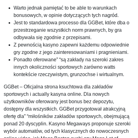
Warto jednak pamiętać to be able to warunkach
bonusowych, w opinie dotyczących tych nagród.
Jest to standardowa processo dla GGBet, które dba o
przestrzeganie wszystkich norm prawnych, by gra
odbywała się zgodnie z przepisami.
Z pewnością kasyno zapewni każdemu odpowiednie
gry zgodne z jego zainteresowaniami i pragnieniami.
Ponadto oferowane” “są zakłady na szeroki zakres
innych okoliczności sportowych zarówno watts
kontekście rzeczywistym, grunzochse i wirtualnym.
GGBet – Oficjalna strona ksuchtowa dla zakładów
sportowych i actually kasyna online. Dla nowych
użytkowników oferowany jest bonus bez depozytu,
dostępny dla wszystkich. GGBet przygotował atrakcyjną
ofertę dla” “miłośników zakładów sportowych, obejmującą
ponad 20 dyscyplin. Kasyno Megaways proponuje szeroki
wybór automatów, od tych klasycznych do nowoczesnych