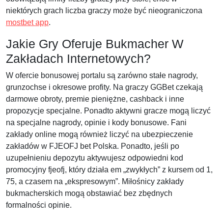
niektórych grach liczba graczy może być nieograniczona
mostbet app
.
Jakie Gry Oferuje Bukmacher W
Zakładach Internetowych?
W ofercie bonusowej portalu są zarówno stałe nagrody,
grunzochse i okresowe profity. Na graczy GGBet czekają
darmowe obroty, premie pieniężne, cashback i inne
propozycje specjalne. Ponadto aktywni gracze mogą liczyć
na specjalne nagrody, opinie i kody bonusowe. Fani
zakłady online mogą również liczyć na ubezpieczenie
zakładów w FJEOFJ bet Polska. Ponadto, jeśli po
uzupełnieniu depozytu aktywujesz odpowiedni kod
promocyjny fjeofj, który działa em „zwykłych” z kursem od 1,
75, a czasem na „ekspresowym”. Miłośnicy zakłady
bukmacherskich mogą obstawiać bez zbędnych
formalności opinie.