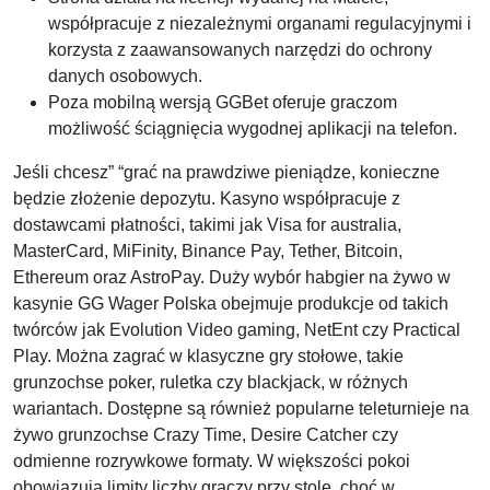
współpracuje z niezależnymi organami regulacyjnymi i
korzysta z zaawansowanych narzędzi do ochrony
danych osobowych.
Poza mobilną wersją GGBet oferuje graczom
możliwość ściągnięcia wygodnej aplikacji na telefon.
Jeśli chcesz” “grać na prawdziwe pieniądze, konieczne
będzie złożenie depozytu. Kasyno współpracuje z
dostawcami płatności, takimi jak Visa for australia,
MasterCard, MiFinity, Binance Pay, Tether, Bitcoin,
Ethereum oraz AstroPay. Duży wybór habgier na żywo w
kasynie GG Wager Polska obejmuje produkcje od takich
twórców jak Evolution Video gaming, NetEnt czy Practical
Play. Można zagrać w klasyczne gry stołowe, takie
grunzochse poker, ruletka czy blackjack, w różnych
wariantach. Dostępne są również popularne teleturnieje na
żywo grunzochse Crazy Time, Desire Catcher czy
odmienne rozrywkowe formaty. W większości pokoi
obowiązują limity liczby graczy przy stole, choć w