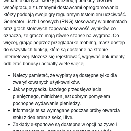
wsparcie dla tych, którzy potrzebują pomocy. GG Bet
współpracuje z uznanymi dostawcami oprogramowania,
którzy poddają swoje gry regularnym testom em uczciwość.
Generator Liczb Losowych (RNG) stosowany w automatach
oraz grach stołowych zapewnia losowość wyników, co
oznacza, że gracze mają równe szanse na wygraną. Co
więcej, grając poprzez przeglądarkę mobilną, masz dostęp
do wszystkich funkcji, które są dostępne na stronie
internetowej. Możesz się rejestrować, wgrywać dokumenty,
odbierać bonusy i actually wiele więcej.
Należy pamiętać, że wypłaty są dostępne tylko dla
zweryfikowanych użytkowników.
Jak w przypadku każdego przedsięwzięcia
pieniężnego, mitnichten jest dobrym pomysłem
pochopne wydawanie pieniędzy.
Informacje te są wymagane podczas próby otwarcia
stołu z dealerem z sekcji live.
Zakłady e-sportowe są dostępne w opcji na żywo i