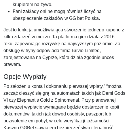
krupierem na żywo.
Fani zakłady online mogą również liczyć na
ubezpieczenie zakładów w GG bet Polska.
Jest to funkcja umożliwiająca stworzenie jednego kuponu z
kilku zdarzeń w meczu. Ta platforma gier działa z 2016
roku, zapewniając rozrywkę na najwyższym poziomie. Za
obsługę witryny odpowiada firma Brivio Limited,
zarejestrowana na Cyprze, która działa zgodnie unces
prawem.
Opcje Wypłaty
Po założeniu konta i dokonaniu pierwszej wpłaty,” “można
zacząć cieszyć się grą na automatach takich jak Demi Gods
VI czy Elephant’s Gold z Spinomenal. Przy planowanej
pierwszej wypłacie wymagane będzie dostarczenie kopii
dokumentów, takich jak dowód osobisty, paszport lub
pozwolenie em pobyt, w celu weryfikacji tożsamości.
Kasyno GGBet stawia em bezpieczeństwo i legalność,