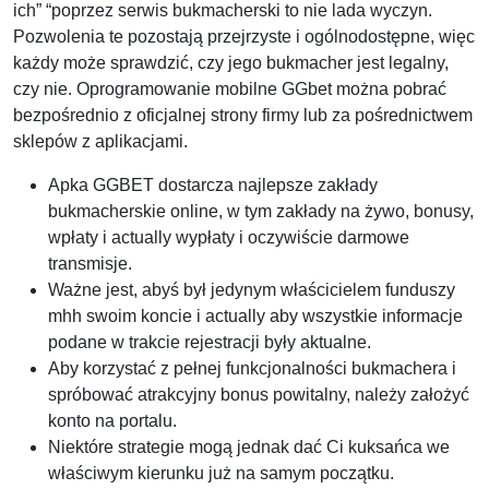
ich” “poprzez serwis bukmacherski to nie lada wyczyn.
Pozwolenia te pozostają przejrzyste i ogólnodostępne, więc
każdy może sprawdzić, czy jego bukmacher jest legalny,
czy nie. Oprogramowanie mobilne GGbet można pobrać
bezpośrednio z oficjalnej strony firmy lub za pośrednictwem
sklepów z aplikacjami.
Apka GGBET dostarcza najlepsze zakłady
bukmacherskie online, w tym zakłady na żywo, bonusy,
wpłaty i actually wypłaty i oczywiście darmowe
transmisje.
Ważne jest, abyś był jedynym właścicielem funduszy
mhh swoim koncie i actually aby wszystkie informacje
podane w trakcie rejestracji były aktualne.
Aby korzystać z pełnej funkcjonalności bukmachera i
spróbować atrakcyjny bonus powitalny, należy założyć
konto na portalu.
Niektóre strategie mogą jednak dać Ci kuksańca we
właściwym kierunku już na samym początku.