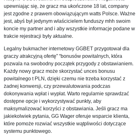
upewniając się, że gracz ma ukończone 18 lat, company
jest zgodne z prawem obowiązującym watts Polsce. Ważne
jest, abyś był jedynym właścicielem funduszy mhh swoim
koncie my partner and i aby wszystkie informacje podane w
trakcie rejestracji były aktualne.
Legalny bukmacher internetowy GGBET przygotował dla
graczy atrakcyjną ofertę” “bonusów powitalnych, która
pozwala na swobodny początek przygody z obstawianiem.
Każdy nowy gracz może skorzystać unces bonusu
powitalnego t PLN, dzięki czemu nie trzeba korzystać z
żadnej konwersji, czy przewalutowania podczas
dokonywania wpłat i wypłat. Warto regularnie sprawdzać
dostępne opcje i wykorzystywać punkty, aby
maksymalizować korzyści z obstawiania. Jeśli gracz ma
jakiekolwiek pytania, GG Wager oferuje wsparcie klienta,
które pomoże rozwiać wszystkie wątpliwości dotyczące
systemu punktowego.