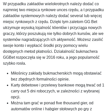
W przypadku zakładów wielokrotnych należy dodać co
najmniej two miejsca rynkowe unces rzędu, a t przypadku
zakładów systemowych należy dodać several lub więcej
miejsc rynkowych z rzędu. Dzięki tym zaletom GG Bet
utrzymuje wysoką lojalność klientów i przyciąga nowych
graczy, którzy poszukują nie tylko dobrych kursów, ale we
systemów nagradzających ich aktywność. Możesz zasilić
swoje konto i wypłacić środki przy pomocy wielu
dostępnych metod płatności. Działalność bukmachera
GGBet rozpoczęła się w 2016 roku, a jego popularność
szybko rosła.
Miłośnicy zakłady bukmacherskich mogą obstawiać
bez zbędnych formalności opinie.
Karty debetowe i przelewy bankowe mogą trwać od 1
carry out 5 dni roboczych, w zależności z wybranej
opcji.
Można tam grać w ponad five thousand gier, od
automatów online i habgier stołowych po gry z