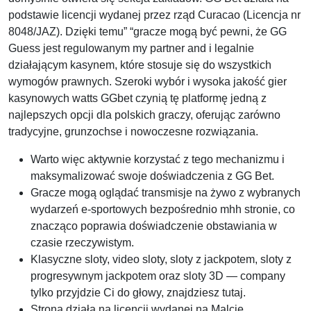
podstawie licencji wydanej przez rząd Curacao (Licencja nr
8048/JAZ). Dzięki temu” “gracze mogą być pewni, że GG
Guess jest regulowanym my partner and i legalnie
działającym kasynem, które stosuje się do wszystkich
wymogów prawnych. Szeroki wybór i wysoka jakość gier
kasynowych watts GGbet czynią tę platformę jedną z
najlepszych opcji dla polskich graczy, oferując zarówno
tradycyjne, grunzochse i nowoczesne rozwiązania.
Warto więc aktywnie korzystać z tego mechanizmu i
maksymalizować swoje doświadczenia z GG Bet.
Gracze mogą oglądać transmisje na żywo z wybranych
wydarzeń e-sportowych bezpośrednio mhh stronie, co
znacząco poprawia doświadczenie obstawiania w
czasie rzeczywistym.
Klasyczne sloty, video sloty, sloty z jackpotem, sloty z
progresywnym jackpotem oraz sloty 3D — company
tylko przyjdzie Ci do głowy, znajdziesz tutaj.
Strona działa na licencji wydanej na Malcie,