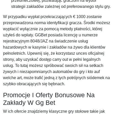
przedmeczowej, pozwalając graczom na wybór
strategii zakładów zależnej od preferowanego stylu gry.
W przypadku wypłat przekraczających € 1000 zostanie
przeprowadzona norma identyfikacji gracza. Środki możesz
wypłacić wyłącznie za pomocą metody płatności, której
użyłeś do wpłaty. GGBet posiada licencję u numerze
rejestracyjnym 8048/JAZ na świadczenie usług
hazardowych w kasynie i zakładów na żywo dla klientów
pełnoletnich. Upewnij się, że korzystasz unces oficjalnej
strony, aby uzyskać dostęp carry out w pełni legalnych
usług. To tutaj możesz spróbować swoich sił na setkach
żywych i niezapomnianych automatów do gry i kto auf
welche art, może trafić jedną z tych potrójnych siódemek na
szybko obracających się bębnach.
Promocje I Oferty Bonusowe Na
Zakłady W Gg Bet
W ich ofercie znajdziemy klasyczne gry stołowe takie jak