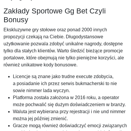
Zakłady Sportowe Gg Bet Czyli
Bonusy
Ekskluzywne gry stołowe oraz ponad 2000 innych
propozycji czekają na Ciebie. Długodystansowe
użytkowanie pozwala zdobyć unikalne nagrody, dostępne
tylko dla stałych klientów. Warto śledzić bieżące promocje
portalowe, które obejmują nie tylko pieniężne korzyści, ale
również unikatowe kody bonusowe.
Licencje są znane jako trudne execute zdobycia,
a posiadanie ich przez serwis bukmacherski to nie
sowie nimmer lada wyczyn.
Platforma została założona w 2016 roku, a operator
może pochwalić się dużym doświadczeniem w branży.
Waluta jest wybierana przy rejestracji i nie und nimmer
można jej później zmienić.
Gracze mogą również doświadczyć emocji związanych