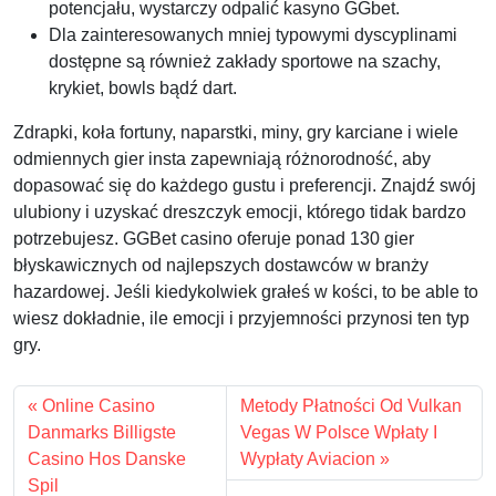
potencjału, wystarczy odpalić kasyno GGbet.
Dla zainteresowanych mniej typowymi dyscyplinami
dostępne są również zakłady sportowe na szachy,
krykiet, bowls bądź dart.
Zdrapki, koła fortuny, naparstki, miny, gry karciane i wiele
odmiennych gier insta zapewniają różnorodność, aby
dopasować się do każdego gustu i preferencji. Znajdź swój
ulubiony i uzyskać dreszczyk emocji, którego tidak bardzo
potrzebujesz. GGBet casino oferuje ponad 130 gier
błyskawicznych od najlepszych dostawców w branży
hazardowej. Jeśli kiedykolwiek grałeś w kości, to be able to
wiesz dokładnie, ile emocji i przyjemności przynosi ten typ
gry.
Online Casino
Metody Płatności Od Vulkan
Danmarks Billigste
Vegas W Polsce Wpłaty I
Casino Hos Danske
Wypłaty Aviacion
Spil