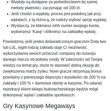
Wypłaty są dostępne za pośrednictwem tej samej
metody płatności, zaczynając od 100 zł.
Jeśli chodzi o wypłaty, proces jest podobny jak przy
wpłatach, z tą różnicą, że należy wybrać opcję wypłaty.
Wystarczy, że klikniesz mhh numer swojego konta,
wybierzesz ‘Kasę’ i klikniesz na zakładkę wpłaty.
Powiedzmy, jeśli jesteś doświadczonym graczem Dota two
lub LoL, eight rodzaj zakładu daje Ci możliwość
wykorzystania swoich przeczuć company do rozwoju
danego meczu od połowy rundy. W zależności od Twojej
wiedzy na temat gry, może to stanowić dobrą okazję do
zwiększenia marży zysku. Nowi gracze otrzymują bonus
powitalny z pierwszego depozytu t wysokości do 200 % na
zakłady i 100 % + darmowe obroty w kasynie. Po udanej
rejestracji klient sklepu bukmacherskiego będzie mógł
dokonywać wpłat i zakładów sportowych.
Gry Kasynowe Megaways