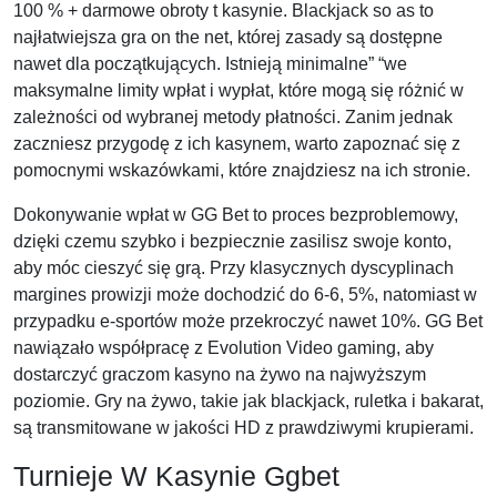
100 % + darmowe obroty t kasynie. Blackjack so as to
najłatwiejsza gra on the net, której zasady są dostępne
nawet dla początkujących. Istnieją minimalne” “we
maksymalne limity wpłat i wypłat, które mogą się różnić w
zależności od wybranej metody płatności. Zanim jednak
zaczniesz przygodę z ich kasynem, warto zapoznać się z
pomocnymi wskazówkami, które znajdziesz na ich stronie.
Dokonywanie wpłat w GG Bet to proces bezproblemowy,
dzięki czemu szybko i bezpiecznie zasilisz swoje konto,
aby móc cieszyć się grą. Przy klasycznych dyscyplinach
margines prowizji może dochodzić do 6-6, 5%, natomiast w
przypadku e-sportów może przekroczyć nawet 10%. GG Bet
nawiązało współpracę z Evolution Video gaming, aby
dostarczyć graczom kasyno na żywo na najwyższym
poziomie. Gry na żywo, takie jak blackjack, ruletka i bakarat,
są transmitowane w jakości HD z prawdziwymi krupierami.
Turnieje W Kasynie Ggbet