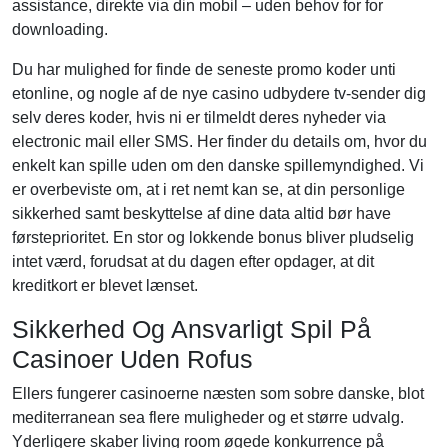
assistance, direkte via din mobil – uden behov for for
downloading.
Du har mulighed for finde de seneste promo koder unti
etonline, og nogle af de nye casino udbydere tv-sender dig
selv deres koder, hvis ni er tilmeldt deres nyheder via
electronic mail eller SMS. Her finder du details om, hvor du
enkelt kan spille uden om den danske spillemyndighed. Vi
er overbeviste om, at i ret nemt kan se, at din personlige
sikkerhed samt beskyttelse af dine data altid bør have
førsteprioritet. En stor og lokkende bonus bliver pludselig
intet værd, forudsat at du dagen efter opdager, at dit
kreditkort er blevet lænset.
Sikkerhed Og Ansvarligt Spil På
Casinoer Uden Rofus
Ellers fungerer casinoerne næsten som sobre danske, blot
mediterranean sea flere muligheder og et større udvalg.
Yderligere skaber living room øgede konkurrence på