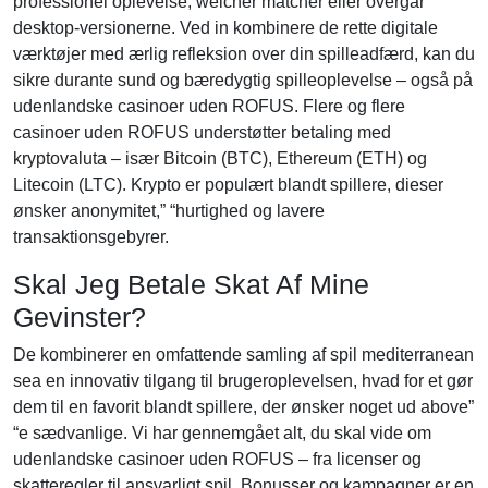
professionel oplevelse, welcher matcher eller overgår
desktop-versionerne. Ved in kombinere de rette digitale
værktøjer med ærlig refleksion over din spilleadfærd, kan du
sikre durante sund og bæredygtig spilleoplevelse – også på
udenlandske casinoer uden ROFUS. Flere og flere
casinoer uden ROFUS understøtter betaling med
kryptovaluta – især Bitcoin (BTC), Ethereum (ETH) og
Litecoin (LTC). Krypto er populært blandt spillere, dieser
ønsker anonymitet,” “hurtighed og lavere
transaktionsgebyrer.
Skal Jeg Betale Skat Af Mine
Gevinster?
De kombinerer en omfattende samling af spil mediterranean
sea en innovativ tilgang til brugeroplevelsen, hvad for et gør
dem til en favorit blandt spillere, der ønsker noget ud above”
“e sædvanlige. Vi har gennemgået alt, du skal vide om
udenlandske casinoer uden ROFUS – fra licenser og
skatteregler til ansvarligt spil. Bonusser og kampagner er en