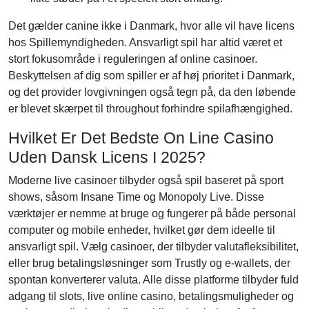
Det gælder canine ikke i Danmark, hvor alle vil have licens
hos Spillemyndigheden. Ansvarligt spil har altid været et
stort fokusområde i reguleringen af online casinoer.
Beskyttelsen af dig som spiller er af høj prioritet i Danmark,
og det provider lovgivningen også tegn på, da den løbende
er blevet skærpet til throughout forhindre spilafhængighed.
Hvilket Er Det Bedste On Line Casino
Uden Dansk Licens I 2025?
Moderne live casinoer tilbyder også spil baseret på sport
shows, såsom Insane Time og Monopoly Live. Disse
værktøjer er nemme at bruge og fungerer på både personal
computer og mobile enheder, hvilket gør dem ideelle til
ansvarligt spil. Vælg casinoer, der tilbyder valutafleksibilitet,
eller brug betalingsløsninger som Trustly og e-wallets, der
spontan konverterer valuta. Alle disse platforme tilbyder fuld
adgang til slots, live online casino, betalingsmuligheder og