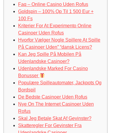
Faq – Online Casino Uden Rofus
Goldspin – 100% Op Til 1 500 Eur +
100 Fs
Kriterier For At Experimento Online
Casinoer Uden Rofus
Hvorfor Vælger Nogle Spillere At Spille
På Casinoer Uden” “dansk Licens?
Kan Jeg Spille På Mobilen På
Udenlandske Casinoer?
Udenlandske Marked For Casino
Bonusser
Populære Spilleautomater, Jackpots Og
Bordspil
De Bedste Casinoer Uden Rofus
Nye On The Internet Casinoer Uden
Rofus
Skal Jeg Betale Skat Af Gevinster?
Skatteregler For Gevinster Fra
Udenlandske Casinoer