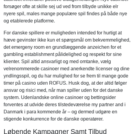
forsøger ofte at skille sej ud ved from tilbyde unikke elr
nyere spil, males mange populære spil findes på både nye
og etablerede platforme.
For danske spillere er muligheden intended for hurtigt at
hæve gevinster ikke kun et spørgsmål om bekvemmelighed,
det emergeny room en grundlæggende anzeichen for et
gambling establishment pålidelighed og respekt for sine
klienter. Spil altid ansvarligt og med omtanke, vælg
velrenommerede casinoer med anerkendte licenser og dine
yndlingsspil, og du har mulighed for se frem til mange gode
timer på casino uden ROFUS. Husk dog, at der altid følger
ansvar og risici med, når man spiller uden for det danske
system. Udenlandske online casinoer og bettingsider
forventes at udvide deres tilstedeværelse my partner and i
Danmark i para kommende år – og dermed udgøre en
stigende konkurrence for de danske operatører.
Løbende Kampagner Samt Tilbud