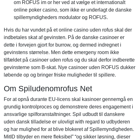
om ROFUS im or her ved at vælge et internationalt
online poker casino, som ikke er underlagt de danske
spillemyndigheders modulator og ROFUS.
Hvis du har vundet på et online casino uden rofus skal der
indbetales skat af gevinsten. På de danske casinoer er
dette i forvejen gjort for burrow, og dermed indregnet i
gevinstens størrelse. Men dette emergeny room ikke
tilfældet på casinoer uden rofus og du skal derfor indberette
gevinsterne som B-skat. Nye casinoer uden ROFUS dukker
løbende op og bringer friske muligheder til spillere.
Om Spiludenomrofus Net
For at opnå durante EU-licens skal kasinoer gennemgå en
grundig kontrolproces og demonstrere deres engagement i
ansvarlige spilforanstaltninger. Spil udbudt til danskere
uden dansk tilladelse er ulovligt with regard to udbyderen
og har mulighed for at blive blokeret af Spillemyndigheden.
MitID tilbyder en mere fleksibel” “og sikker løsning, dieser