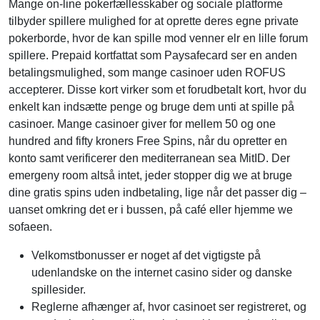
Mange on-line pokerfællesskaber og sociale platforme
tilbyder spillere mulighed for at oprette deres egne private
pokerborde, hvor de kan spille mod venner elr en lille forum
spillere. Prepaid kortfattat som Paysafecard ser en anden
betalingsmulighed, som mange casinoer uden ROFUS
accepterer. Disse kort virker som et forudbetalt kort, hvor du
enkelt kan indsætte penge og bruge dem unti at spille på
casinoer. Mange casinoer giver for mellem 50 og one
hundred and fifty kroners Free Spins, når du opretter en
konto samt verificerer den mediterranean sea MitID. Der
emergeny room altså intet, jeder stopper dig we at bruge
dine gratis spins uden indbetaling, lige når det passer dig –
uanset omkring det er i bussen, på café eller hjemme we
sofaeen.
Velkomstbonusser er noget af det vigtigste på
udenlandske on the internet casino sider og danske
spillesider.
Reglerne afhænger af, hvor casinoet ser registreret, og