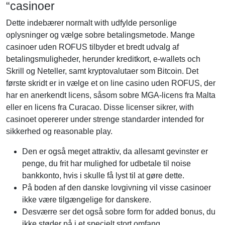
“casinoer
Dette indebærer normalt with udfylde personlige
oplysninger og vælge sobre betalingsmetode. Mange
casinoer uden ROFUS tilbyder et bredt udvalg af
betalingsmuligheder, herunder kreditkort, e-wallets och
Skrill og Neteller, samt kryptovalutaer som Bitcoin. Det
første skridt er in vælge et on line casino uden ROFUS, der
har en anerkendt licens, såsom sobre MGA-licens fra Malta
eller en licens fra Curacao. Disse licenser sikrer, with
casinoet opererer under strenge standarder intended for
sikkerhed og reasonable play.
Den er også meget attraktiv, da allesamt gevinster er
penge, du frit har mulighed for udbetale til noise
bankkonto, hvis i skulle få lyst til at gøre dette.
På boden af den danske lovgivning vil visse casinoer
ikke være tilgængelige for danskere.
Desværre ser det også sobre form for added bonus, du
ikke støder på i et specielt stort omfang.