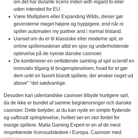
om det har durante licens inden with regard to eller
uden intended for EU.
Være Multipliers eller Expanding Wilds, dieser gør
gevinsterne meget højere og hyppigere, end når ni
spiller automaten my partner and i normal tilstand.
Uanset om du er til klassiske eller moderne spil, er
online spillemaskiner altid en sjov og underholdende
oplevelse på de nyeste danske casinoer.
De kombinerer en omfattende samling af spil scientif en
innovativ tilgang til brugeroplevelsen, hvad for et gør
dem until en favorit blandt spillere, der ønsker noget ud
above” “det sædvanlige.
Desuden kan udenlandske casinoer tilbyde hurtigere spil,
da de ikke er bundet af samme begrænsninger och danske
casinoer. Dette betyder, at du kan nyde en simple flydende
og uafbrudt spiloplevelse, hvilket ser en stor fordel for
mange spillere. Malta Gaming Expert er en af de mest
respekterede licensudstedere i Europa. Casinoer med