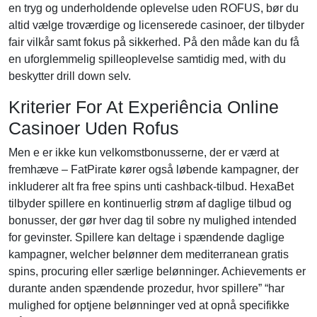
en tryg og underholdende oplevelse uden ROFUS, bør du
altid vælge troværdige og licenserede casinoer, der tilbyder
fair vilkår samt fokus på sikkerhed. På den måde kan du få
en uforglemmelig spilleoplevelse samtidig med, with du
beskytter drill down selv.
Kriterier For At Experiência Online
Casinoer Uden Rofus
Men e er ikke kun velkomstbonusserne, der er værd at
fremhæve – FatPirate kører også løbende kampagner, der
inkluderer alt fra free spins unti cashback-tilbud. HexaBet
tilbyder spillere en kontinuerlig strøm af daglige tilbud og
bonusser, der gør hver dag til sobre ny mulighed intended
for gevinster. Spillere kan deltage i spændende daglige
kampagner, welcher belønner dem mediterranean gratis
spins, procuring eller særlige belønninger. Achievements er
durante anden spændende prozedur, hvor spillere” “har
mulighed for optjene belønninger ved at opnå specifikke