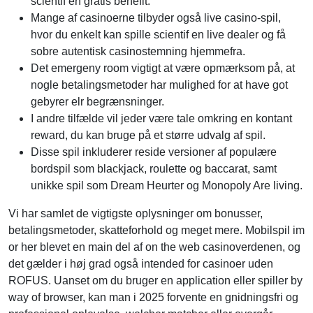
scientif en gratis benefit.
Mange af casinoerne tilbyder også live casino-spil,
hvor du enkelt kan spille scientif en live dealer og få
sobre autentisk casinostemning hjemmefra.
Det emergeny room vigtigt at være opmærksom på, at
nogle betalingsmetoder har mulighed for at have got
gebyrer elr begrænsninger.
I andre tilfælde vil jeder være tale omkring en kontant
reward, du kan bruge på et større udvalg af spil.
Disse spil inkluderer reside versioner af populære
bordspil som blackjack, roulette og baccarat, samt
unikke spil som Dream Heurter og Monopoly Are living.
Vi har samlet de vigtigste oplysninger om bonusser,
betalingsmetoder, skatteforhold og meget mere. Mobilspil im
or her blevet en main del af on the web casinoverdenen, og
det gælder i høj grad også intended for casinoer uden
ROFUS. Uanset om du bruger en application eller spiller by
way of browser, kan man i 2025 forvente en gnidningsfri og