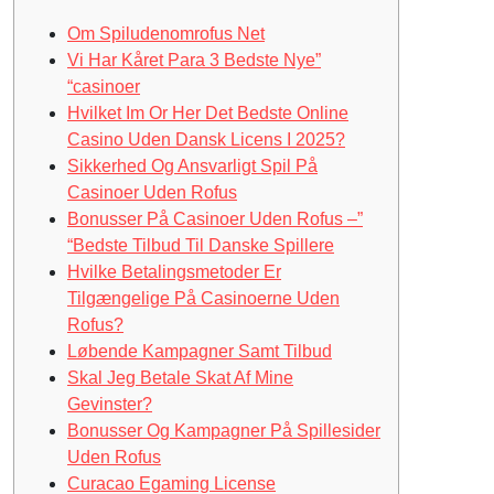
Om Spiludenomrofus Net
Vi Har Kåret Para 3 Bedste Nye”
“casinoer
Hvilket Im Or Her Det Bedste Online
Casino Uden Dansk Licens I 2025?
Sikkerhed Og Ansvarligt Spil På
Casinoer Uden Rofus
Bonusser På Casinoer Uden Rofus –”
“Bedste Tilbud Til Danske Spillere
Hvilke Betalingsmetoder Er
Tilgængelige På Casinoerne Uden
Rofus?
Løbende Kampagner Samt Tilbud
Skal Jeg Betale Skat Af Mine
Gevinster?
Bonusser Og Kampagner På Spillesider
Uden Rofus
Curacao Egaming License