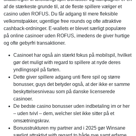
af de stærkeste grunde til, at de fleste spillere vælger et
casino uden ROFUS. Du får adgang til mere fleksible
velkomstpakker, ugentlige free rounds og ofte attraktive
cashback-ordninger. E-wallets er blevet særligt populære
på online casinoer uden ROFUS, imedens de giver hurtige
og ofte gebyrfri transaktioner.
Casinoet har også ain stærkt fokus på mobilspil, hvilket
gør det muligt with regard to spillere at nyde deres
yndlingsspil på farten.
Dette giver spillere adgang unti flere spil og større
bonusser, guys det betyder også, at der ikke er samme
beskyttelsesniveau som på danske licenserede
casinoer.
De bedste casino bonusser uden indbetaling im or her
– uden tvivl – dem, welcher slet ikke sitter på et
omsætningskrav.
Bonusstrukturen my partner and i 2025 gør Winsane
særligt attraktivt with regard to både nye samt erfarne