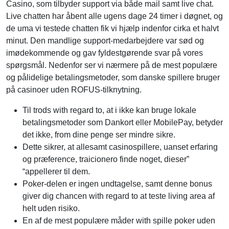
Casino, som tilbyder support via både mail samt live chat.
Live chatten har åbent alle ugens dage 24 timer i døgnet, og
de uma vi testede chatten fik vi hjælp indenfor cirka et halvt
minut. Den mandlige support-medarbejdere var sød og
imødekommende og gav fyldestgørende svar på vores
spørgsmål. Nedenfor ser vi nærmere på de mest populære
og pålidelige betalingsmetoder, som danske spillere bruger
på casinoer uden ROFUS-tilknytning.
Til trods with regard to, at i ikke kan bruge lokale
betalingsmetoder som Dankort eller MobilePay, betyder
det ikke, from dine penge ser mindre sikre.
Dette sikrer, at allesamt casinospillere, uanset erfaring
og præference, traicionero finde noget, dieser”
“appellerer til dem.
Poker-delen er ingen undtagelse, samt denne bonus
giver dig chancen with regard to at teste living area af
helt uden risiko.
En af de mest populære måder with spille poker uden