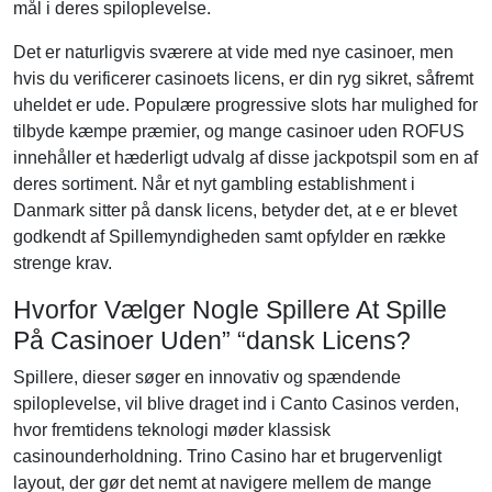
mål i deres spiloplevelse.
Det er naturligvis sværere at vide med nye casinoer, men
hvis du verificerer casinoets licens, er din ryg sikret, såfremt
uheldet er ude. Populære progressive slots har mulighed for
tilbyde kæmpe præmier, og mange casinoer uden ROFUS
innehåller et hæderligt udvalg af disse jackpotspil som en af
deres sortiment. Når et nyt gambling establishment i
Danmark sitter på dansk licens, betyder det, at e er blevet
godkendt af Spillemyndigheden samt opfylder en række
strenge krav.
Hvorfor Vælger Nogle Spillere At Spille
På Casinoer Uden” “dansk Licens?
Spillere, dieser søger en innovativ og spændende
spiloplevelse, vil blive draget ind i Canto Casinos verden,
hvor fremtidens teknologi møder klassisk
casinounderholdning. Trino Casino har et brugervenligt
layout, der gør det nemt at navigere mellem de mange