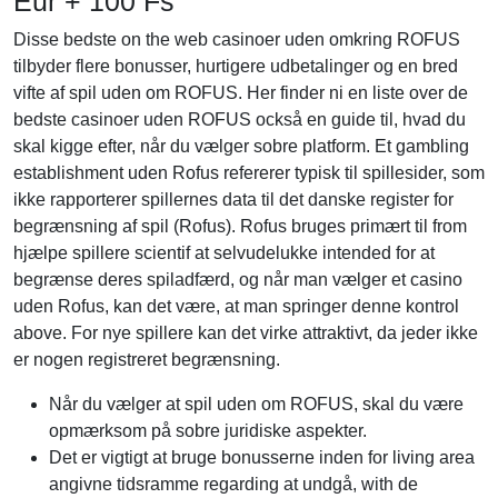
Eur + 100 Fs
Disse bedste on the web casinoer uden omkring ROFUS
tilbyder flere bonusser, hurtigere udbetalinger og en bred
vifte af spil uden om ROFUS. Her finder ni en liste over de
bedste casinoer uden ROFUS också en guide til, hvad du
skal kigge efter, når du vælger sobre platform. Et gambling
establishment uden Rofus refererer typisk til spillesider, som
ikke rapporterer spillernes data til det danske register for
begrænsning af spil (Rofus). Rofus bruges primært til from
hjælpe spillere scientif at selvudelukke intended for at
begrænse deres spiladfærd, og når man vælger et casino
uden Rofus, kan det være, at man springer denne kontrol
above. For nye spillere kan det virke attraktivt, da jeder ikke
er nogen registreret begrænsning.
Når du vælger at spil uden om ROFUS, skal du være
opmærksom på sobre juridiske aspekter.
Det er vigtigt at bruge bonusserne inden for living area
angivne tidsramme regarding at undgå, with de