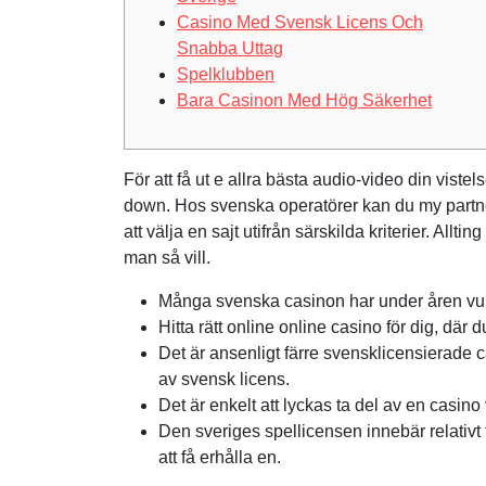
Casino Med Svensk Licens Och
Snabba Uttag
Spelklubben
Bara Casinon Med Hög Säkerhet
För att få ut e allra bästa audio-video din viste
down. Hos svenska operatörer kan du my partn
att välja en sajt utifrån särskilda kriterier. A
man så vill.
Många svenska casinon har under åren vunn
Hitta rätt online online casino för dig, där
Det är ansenligt färre svensklicensierade 
av svensk licens.
Det är enkelt att lyckas ta del av en casi
Den sveriges spellicensen innebär relativt 
att få erhålla en.