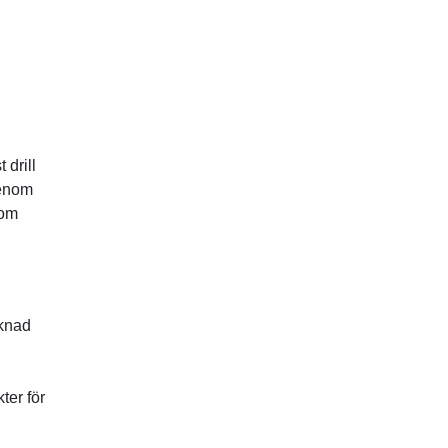
 drill
genom
 om
aknad
ter för