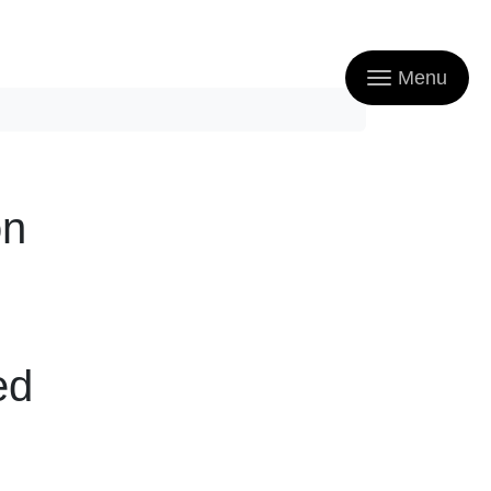
Menu
on
ed