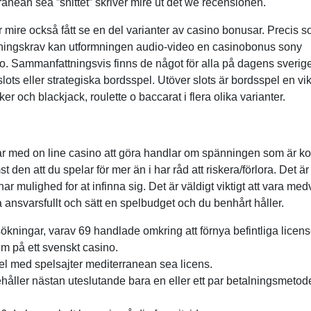
anean sea ”snittet” skriver mire ut det we recensionen.
re också fått se en del varianter av casino bonusar. Precis 
ttningskrav kan utformningen audio-video en casinobonus sony
no. Sammanfattningsvis finns de något för alla på dagens sverig
a slots eller strategiska bordsspel. Utöver slots är bordsspel en vik
r och blackjack, roulette o baccarat i flera olika varianter.
 har med on line casino att göra handlar om spänningen som är k
st den att du spelar för mer än i har råd att riskera/förlora. Det ä
r mulighed for at infinna sig. Det är väldigt viktigt att vara me
a ansvarsfullt och sätt en spelbudget och du benhårt håller.
kningar, varav 69 handlade omkring att förnya befintliga licens
Um på ett svenskt casino.
del med spelsajter mediterranean sea licens.
åller nästan uteslutande bara en eller ett par betalningsmetod