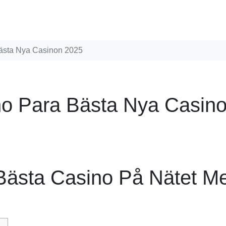
 Bästa Nya Casinon 2025
ino Para Bästa Nya Casin
Bästa Casino På Nätet M