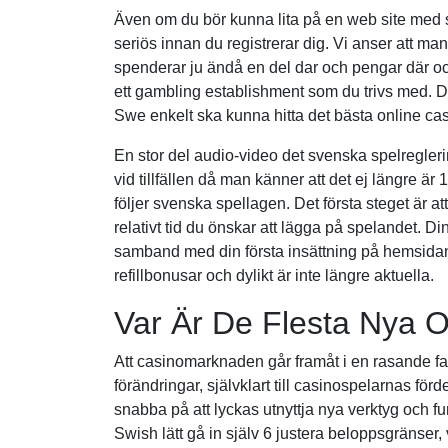
Även om du bör kunna lita på en web site med s
seriös innan du registrerar dig. Vi anser att ma
spenderar ju ändå en del dar och pengar där och
ett gambling establishment som du trivs med. Där
Swe enkelt ska kunna hitta det bästa online casi
En stor del audio-video det svenska spelreglerin
vid tillfällen då man känner att det ej längre är
följer svenska spellagen. Det första steget är at
relativt tid du önskar att lägga på spelandet. Din
samband med din första insättning på hemsidan
refillbonusar och dylikt är inte längre aktuella.
Var Är De Flesta Nya O
Att casinomarknaden går framåt i en rasande far
förändringar, självklart till casinospelarnas för
snabba på att lyckas utnyttja nya verktyg och 
Swish lätt gå in själv 6 justera beloppsgränser, 