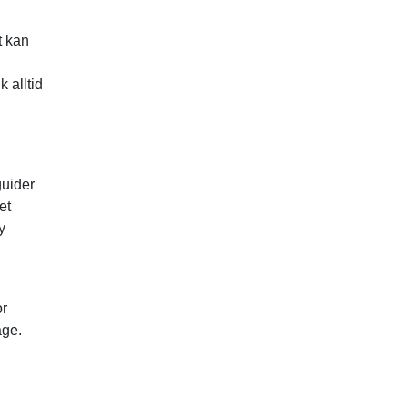
t kan
 alltid
guider
et
y
or
age.