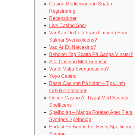
Casino Mediterranean Snabb
Registrering
Recensioner
Live Casino Spel
Var Kan Du Leta Fram Casinon Som
Saknar Svensklicens?
Vad Är Ett Nätcasino?
Behöver Jag Skatta På Ganga Vinster?
Alla Casinon Med Bonusar
Varför Välja Sverigecasino?
Yoyo Casino
Bästa Casinon På Nätet – Tips, Info
Och Recensioner
Online Casino Är Tryggt Med Svensk
Spellicens
Spelbolag – Många Företag Äger Flera
Sveriges Spelbolag
Endast En Bonus For Every Spellicens I
Sverige