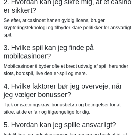
2. Hvordan kan jeg sikre mig, at et casino
er sikkert?
Se efter, at casinoet har en gyldig licens, bruger
krypteringsteknologi og tilbyder klare politikker for ansvarligt
spil.
3. Hvilke spil kan jeg finde på
mobilcasinoer?
Mobilcasinoer tilbyder ofte et bredt udvalg af spil, herunder
slots, bordspil, live dealer-spil og mere.
4. Hvilke faktorer bør jeg overveje, når
jeg vælger bonusser?
Tjek omsætningskrav, bonusbeløb og betingelser for at
sikre, at de er fair og tilgængelige for dig.
5. Hvordan kan jeg spille ansvarligt?
Indstil tids- og indsatsgrænser, tag pauser og husk altid, at