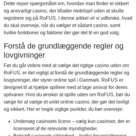
Dette rejser spørgsmålet om, hvordan man finder et sikkert
og ansvarligt casino, der tillader mobilspil uden at skulle
registrere sig på RoFUS. I denne artikel vil vi udforske, hvad
du skal overveje, når du vælger et sådant casino, samt
hvilke funktioner og faktorer der gør det til en god valg.
Forstå de grundlæggende regler og
lovgivninger
Før du går videre med at vælge det rigtige casino uden om
RoFUS, er det vigtigt at forstå de grundlæggende regler og
lovgivninger, der styrer online spil i Danmark. RoFUS er
designet til at hjælpe spillere med at tage ansvar for deres
spilvaner. Hvis du ønsker at spille uden om RoFUS, bør du
sørge for at vælge et unikt online casino, der gør det lovligt
og sikkert. Her er nogle vigtige punkter, du bør overveje:
Undersøg casinoets licens – vælg kun casinoer, der er
licenseret af de relevante myndigheder.
Bekræft casinoets sikkerhed – hvilke foranstaltninger