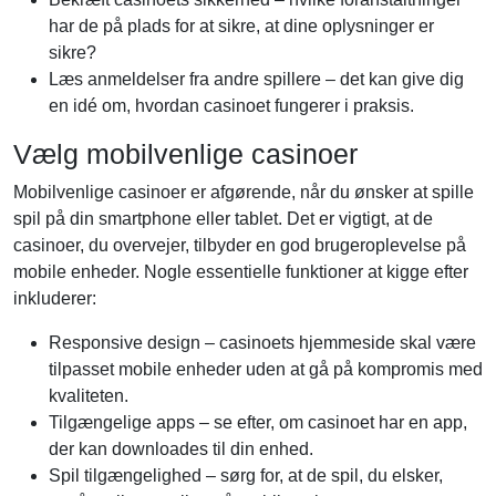
har de på plads for at sikre, at dine oplysninger er
sikre?
Læs anmeldelser fra andre spillere – det kan give dig
en idé om, hvordan casinoet fungerer i praksis.
Vælg mobilvenlige casinoer
Mobilvenlige casinoer er afgørende, når du ønsker at spille
spil på din smartphone eller tablet. Det er vigtigt, at de
casinoer, du overvejer, tilbyder en god brugeroplevelse på
mobile enheder. Nogle essentielle funktioner at kigge efter
inkluderer:
Responsive design – casinoets hjemmeside skal være
tilpasset mobile enheder uden at gå på kompromis med
kvaliteten.
Tilgængelige apps – se efter, om casinoet har en app,
der kan downloades til din enhed.
Spil tilgængelighed – sørg for, at de spil, du elsker,