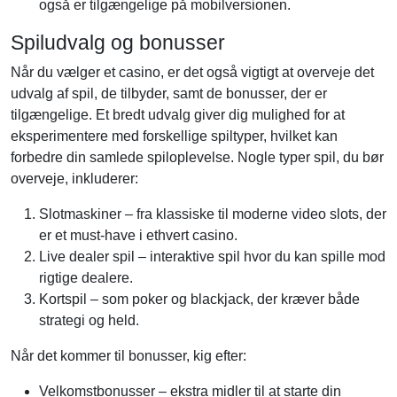
også er tilgængelige på mobilversionen.
Spiludvalg og bonusser
Når du vælger et casino, er det også vigtigt at overveje det
udvalg af spil, de tilbyder, samt de bonusser, der er
tilgængelige. Et bredt udvalg giver dig mulighed for at
eksperimentere med forskellige spiltyper, hvilket kan
forbedre din samlede spiloplevelse. Nogle typer spil, du bør
overveje, inkluderer:
Slotmaskiner – fra klassiske til moderne video slots, der
er et must-have i ethvert casino.
Live dealer spil – interaktive spil hvor du kan spille mod
rigtige dealere.
Kortspil – som poker og blackjack, der kræver både
strategi og held.
Når det kommer til bonusser, kig efter:
Velkomstbonusser – ekstra midler til at starte din