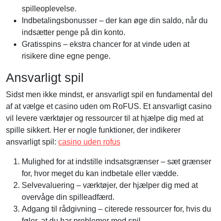
spilleoplevelse.
Indbetalingsbonusser – der kan øge din saldo, når du
indsætter penge på din konto.
Gratisspins – ekstra chancer for at vinde uden at
risikere dine egne penge.
Ansvarligt spil
Sidst men ikke mindst, er ansvarligt spil en fundamental del
af at vælge et casino uden om RoFUS. Et ansvarligt casino
vil levere værktøjer og ressourcer til at hjælpe dig med at
spille sikkert. Her er nogle funktioner, der indikerer
ansvarligt spil:
casino uden rofus
Mulighed for at indstille indsatsgrænser – sæt grænser
for, hvor meget du kan indbetale eller vædde.
Selvevaluering – værktøjer, der hjælper dig med at
overvåge din spilleadfærd.
Adgang til rådgivning – citerede ressourcer for, hvis du
føler, at du har problemer med spil.