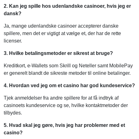
2. Kan jeg spille hos udenlandske casinoer, hvis jeg er
dansk?
Ja, mange udenlandske casinoer accepterer danske
spillere, men det er vigtigt at vælge et, der har de rette
licenser.
3. Hvilke betalingsmetoder er sikrest at bruge?
Kreditkort, e-Wallets som Skrill og Neteller samt MobilePay
er generelt blandt de sikreste metoder til online betalinger.
4. Hvordan ved jeg om et casino har god kundeservice?
Tjek anmeldelser fra andre spillere for at få indtryk af
casinoets kundeservice og se, hvilke kontaktmetoder der
tilbydes.
5. Hvad skal jeg gøre, hvis jeg har problemer med et
casino?