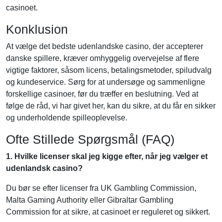
casinoet.
Konklusion
At vælge det bedste udenlandske casino, der accepterer
danske spillere, kræver omhyggelig overvejelse af flere
vigtige faktorer, såsom licens, betalingsmetoder, spiludvalg
og kundeservice. Sørg for at undersøge og sammenligne
forskellige casinoer, før du træffer en beslutning. Ved at
følge de råd, vi har givet her, kan du sikre, at du får en sikker
og underholdende spilleoplevelse.
Ofte Stillede Spørgsmål (FAQ)
1. Hvilke licenser skal jeg kigge efter, når jeg vælger et
udenlandsk casino?
Du bør se efter licenser fra UK Gambling Commission,
Malta Gaming Authority eller Gibraltar Gambling
Commission for at sikre, at casinoet er reguleret og sikkert.