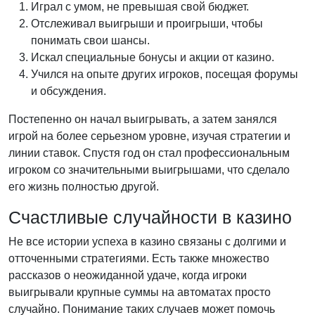
Играл с умом, не превышая свой бюджет.
Отслеживал выигрыши и проигрыши, чтобы
понимать свои шансы.
Искал специальные бонусы и акции от казино.
Учился на опыте других игроков, посещая форумы
и обсуждения.
Постепенно он начал выигрывать, а затем занялся
игрой на более серьезном уровне, изучая стратегии и
линии ставок. Спустя год он стал профессиональным
игроком со значительными выигрышами, что сделало
его жизнь полностью другой.
Счастливые случайности в казино
Не все истории успеха в казино связаны с долгими и
отточенными стратегиями. Есть также множество
рассказов о неожиданной удаче, когда игроки
выигрывали крупные суммы на автоматах просто
случайно. Понимание таких случаев может помочь