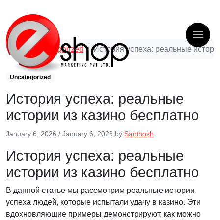
Uncategorized
История успеха: реальные истори
Uncategorized
История успеха: реальные
истории из казино бесплатно
January 6, 2026
/
January 6, 2026
by
Santhosh
История успеха: реальные
истории из казино бесплатно
В данной статье мы рассмотрим реальные истории
успеха людей, которые испытали удачу в казино. Эти
вдохновляющие примеры демонстрируют, как можно