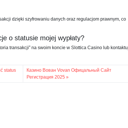
sakcji dzięki szyfrowaniu danych oraz regulacjom prawnym, co
je o statusie mojej wypłaty?
oria transakcji” na swoim koncie w Slottica Casino lub kontaktu
ć status
Казино Вован Vovan Офицальный Сайт
Регистрация 2025