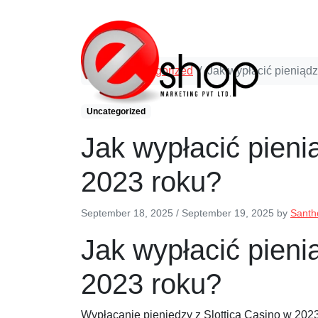
Uncategorized
Jak wypłacić pieniądz
Uncategorized
Jak wypłacić pieni
2023 roku?
September 18, 2025
/
September 19, 2025
by
Santh
Jak wypłacić pieni
2023 roku?
Wypłacanie pieniędzy z Slottica Casino w 202