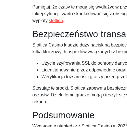
Pamiętaj, że czasy te mogą się wydłużyć w prz
takiej sytuacji, warto skontaktować się z obsłu
wypłaty
slottica
.
Bezpieczeństwo transak
Slottica Casino kładzie duży nacisk na bezpie
kilka kluczowych aspektów związanych z bez
Użycie szyfrowania SSL do ochrony danyc
Licencjonowanie przez odpowiednie organ
Weryfikacja tożsamości graczy przed prze
Stosując te środki, Slottica zapewnia bezpiec
oszustw. Dzięki temu gracze mogą cieszyć się
rękach.
Podsumowanie
Wypłacenie pieniędzy z Slottica Casino w 202