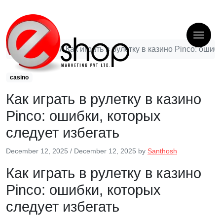
casino
Как играть в рулетку в казино Pinco: ошиб
casino
Как играть в рулетку в казино
Pinco: ошибки, которых
следует избегать
December 12, 2025
/
December 12, 2025
by
Santhosh
Как играть в рулетку в казино
Pinco: ошибки, которых
следует избегать