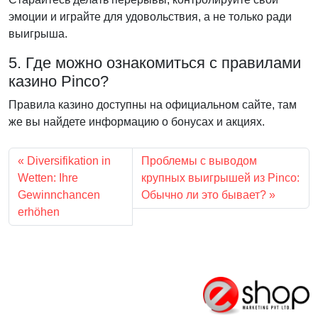
эмоции и играйте для удовольствия, а не только ради
выигрыша.
5. Где можно ознакомиться с правилами
казино Pinco?
Правила казино доступны на официальном сайте, там
же вы найдете информацию о бонусах и акциях.
Diversifikation in
Проблемы с выводом
Wetten: Ihre
крупных выигрышей из Pinco:
Gewinnchancen
Обычно ли это бывает?
erhöhen