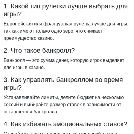
1. Какой тип рулетки лучше выбрать для
игры?
Европейская или французская рулетка лучше для игры,
так как имеют только одно зеро, что снижает
преимущество казино.
2. Что такое банкролл?
Банкролл — это сумма денег, которую игрок выделяет
для игры в казино.
3. Как управлять банкроллом во время
игры?
Устанавливайте лимиты, делите бюджет на несколько
сессий и выбирайте размер ставок в зависимости от
оставшегося банкролла.
4. Как избежать эмоциональных ставок?
Старайтесь делать перерывы, контролируйте свои