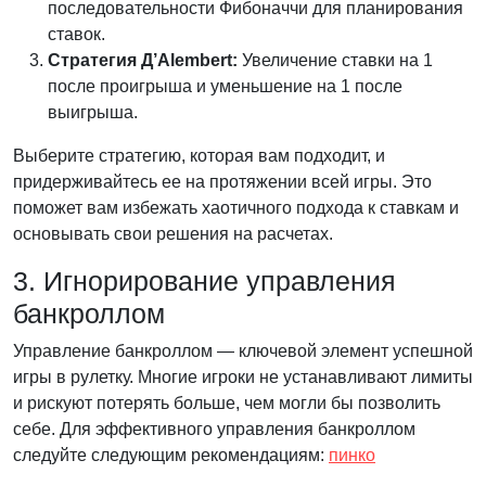
последовательности Фибоначчи для планирования
ставок.
Стратегия Д’Alembert:
Увеличение ставки на 1
после проигрыша и уменьшение на 1 после
выигрыша.
Выберите стратегию, которая вам подходит, и
придерживайтесь ее на протяжении всей игры. Это
поможет вам избежать хаотичного подхода к ставкам и
основывать свои решения на расчетах.
3. Игнорирование управления
банкроллом
Управление банкроллом — ключевой элемент успешной
игры в рулетку. Многие игроки не устанавливают лимиты
и рискуют потерять больше, чем могли бы позволить
себе. Для эффективного управления банкроллом
следуйте следующим рекомендациям:
пинко