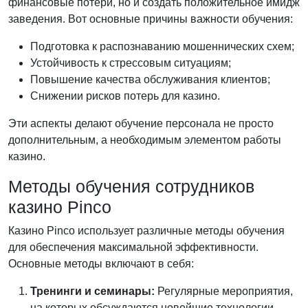
финансовые потери, но и создать положительное имидж
заведения. Вот основные причины важности обучения:
Подготовка к распознаванию мошеннических схем;
Устойчивость к стрессовым ситуациям;
Повышение качества обслуживания клиентов;
Снижении рисков потерь для казино.
Эти аспекты делают обучение персонала не просто
дополнительным, а необходимым элементом работы
казино.
Методы обучения сотрудников
казино Pinco
Казино Pinco использует различные методы обучения
для обеспечения максимальной эффективности.
Основные методы включают в себя:
Тренинги и семинары:
Регулярные мероприятия,
на которых обсуждаются новейшие технологии