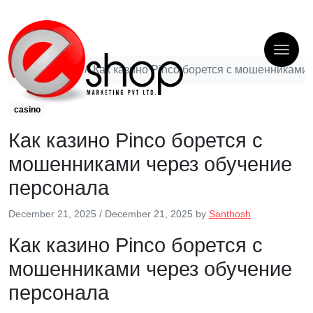
casino
Как казино Pinco борется с мошенниками
casino
Как казино Pinco борется с
мошенниками через обучение
персонала
December 21, 2025
/
December 21, 2025
by
Santhosh
Как казино Pinco борется с
мошенниками через обучение
персонала