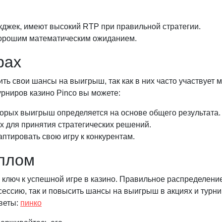
экджек, имеют высокий RTP при правильной стратегии.
хорошим математическим ожиданием.
рах
ть свои шансы на выигрыш, так как в них часто участвует 
урниров казино Pinco вы можете:
оторых выигрыш определяется на основе общего результата.
х для принятия стратегических решений.
аптировать свою игру к конкурентам.
оллом
ключ к успешной игре в казино. Правильное распределени
сессию, так и повысить шансы на выигрыш в акциях и турн
веты:
пинко