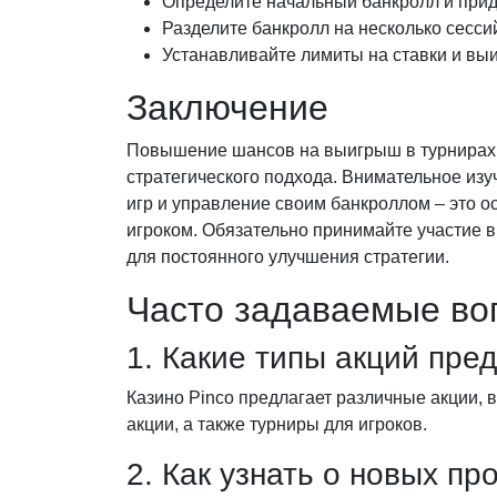
Определите начальный банкролл и прид
Разделите банкролл на несколько сессий
Устанавливайте лимиты на ставки и вы
Заключение
Повышение шансов на выигрыш в турнирах и
стратегического подхода. Внимательное из
игр и управление своим банкроллом – это 
игроком. Обязательно принимайте участие в
для постоянного улучшения стратегии.
Часто задаваемые во
1. Какие типы акций пред
Казино Pinco предлагает различные акции,
акции, а также турниры для игроков.
2. Как узнать о новых пр