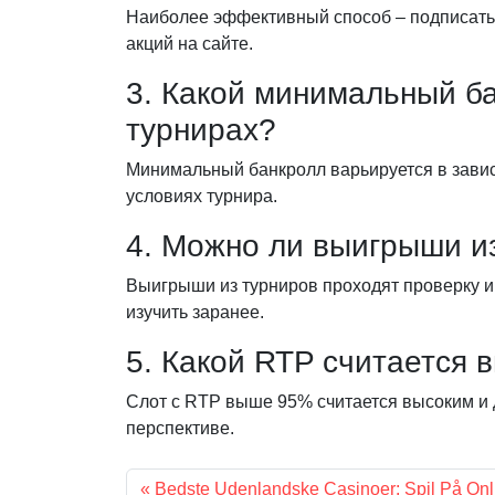
Наиболее эффективный способ – подписатьс
акций на сайте.
3. Какой минимальный ба
турнирах?
Минимальный банкролл варьируется в завис
условиях турнира.
4. Можно ли выигрыши и
Выигрыши из турниров проходят проверку и
изучить заранее.
5. Какой RTP считается 
Слот с RTP выше 95% считается высоким и
перспективе.
Bedste Udenlandske Casinoer: Spil På On