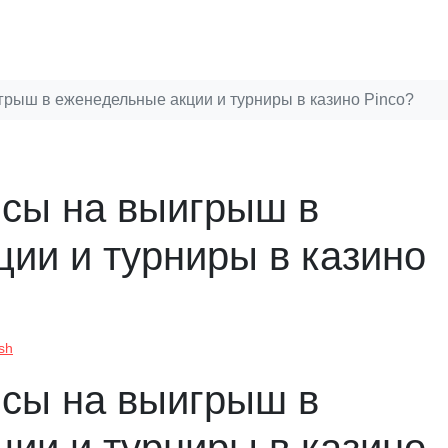
грыш в еженедельные акции и турниры в казино Pinco?
нсы на выигрыш в
ии и турниры в казино
sh
нсы на выигрыш в