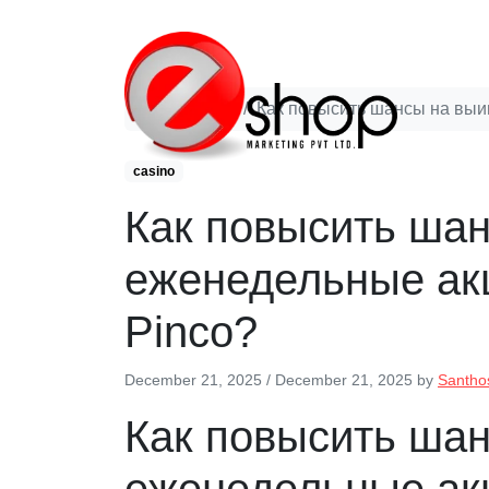
casino
Как повысить шансы на выи
casino
Как повысить ша
еженедельные акц
Pinco?
December 21, 2025
/
December 21, 2025
by
Santho
Как повысить ша