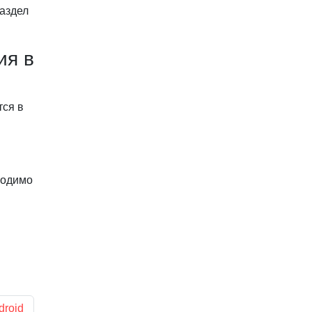
аздел
ия в
тся в
ходимо
droid