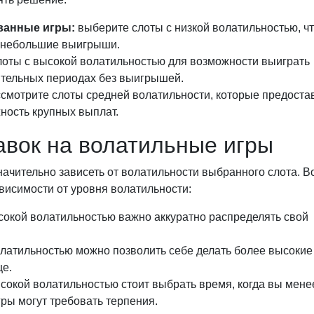
ванные игры:
выберите слоты с низкой волатильностью, ч
о небольшие выигрыши.
оты с высокой волатильностью для возможности выиграть
ительных периодах без выигрышей.
смотрите слоты средней волатильности, которые предоста
ность крупных выплат.
авок на волатильные игры
начительно зависеть от волатильности выбранного слота. В
ависимости от уровня волатильности:
сокой волатильностью важно аккуратно распределять свой
олатильностью можно позволить себе делать более высокие
ще.
сокой волатильностью стоит выбрать время, когда вы мене
игры могут требовать терпения.