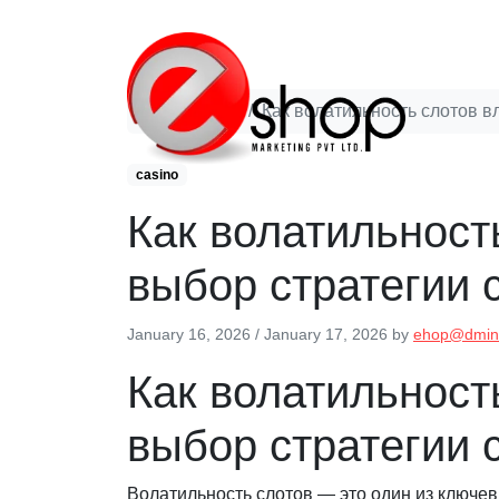
casino
Как волатильность слотов в
casino
Как волатильност
выбор стратегии 
January 16, 2026
/
January 17, 2026
by
ehop@dmin
Как волатильност
выбор стратегии 
Волатильность слотов — это один из ключе