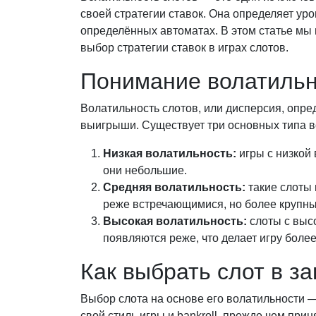
своей стратегии ставок. Она определяет ур
определённых автоматах. В этом статье мы 
выбор стратегии ставок в играх слотов.
Понимание волатильн
Волатильность слотов, или дисперсия, опред
выигрыши. Существует три основных типа в
Низкая волатильность:
игры с низкой
они небольшие.
Средняя волатильность:
такие слоты
реже встречающимися, но более крупны
Высокая волатильность:
слоты с выс
появляются реже, что делает игру боле
Как выбрать слот в з
Выбор слота на основе его волатильности —
свой стиль игры и bankroll, прежде чем при