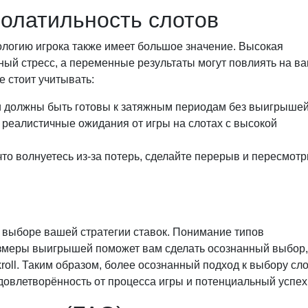
волатильность слотов
логию игрока также имеет большое значение. Высокая
ый стресс, а переменные результаты могут повлиять на в
е стоит учитывать:
 должны быть готовы к затяжным периодам без выигрышей
 реалистичные ожидания от игры на слотах с высокой
что волнуетесь из-за потерь, сделайте перерыв и пересмотр
в выборе вашей стратегии ставок. Понимание типов
размеры выигрышей поможет вам сделать осознанный выбор,
oll. Таким образом, более осознанный подход к выбору сло
довлетворённость от процесса игры и потенциальный успех