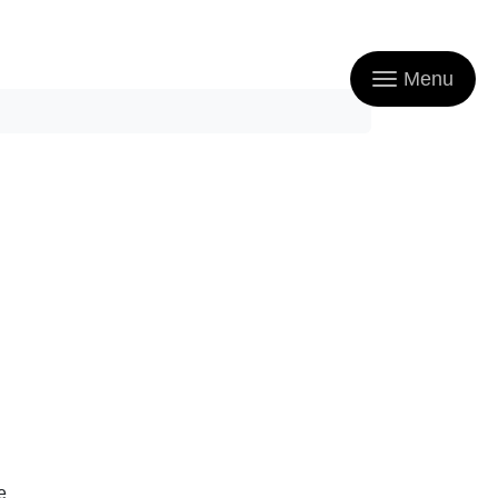
Menu
е