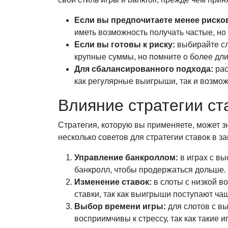
Если вы предпочитаете менее риско
иметь возможность получать частые, н
Если вы готовы к риску:
выбирайте сл
крупные суммы, но помните о более дл
Для сбалансированного подхода:
рас
как регулярные выигрыши, так и возмож
Влияние стратегии ст
Стратегия, которую вы применяете, может з
несколько советов для стратегии ставок в з
Управление банкроллом:
в играх с вы
банкролл, чтобы продержаться дольше.
Изменение ставок:
в слоты с низкой в
ставки, так как выигрыши поступают ча
Выбор времени игры:
для слотов с вы
восприимчивы к стрессу, так как такие 