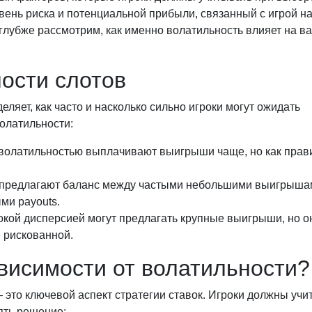
овень риска и потенциальной прибыли, связанный с игрой н
глубже рассмотрим, как именно волатильность влияет на в
ости слотов
еляет, как часто и насколько сильно игроки могут ожидать
олатильности:
 волатильностью выплачивают выигрыши чаще, но как прав
 предлагают баланс между частыми небольшими выигрыша
ми payouts.
окой дисперсией могут предлагать крупные выигрыши, но о
е рискованной.
ависимости от волатильности?
 это ключевой аспект стратегии ставок. Игроки должны учи
нять решение: