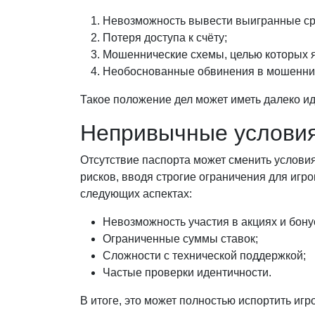
Невозможность вывести выигранные ср
Потеря доступа к счёту;
Мошеннические схемы, целью которых я
Необоснованные обвинения в мошенни
Такое положение дел может иметь далеко и
Непривычные условия
Отсутствие паспорта может сменить услови
рисков, вводя строгие ограничения для игр
следующих аспектах:
Невозможность участия в акциях и бону
Ограниченные суммы ставок;
Сложности с технической поддержкой;
Частые проверки идентичности.
В итоге, это может полностью испортить игр