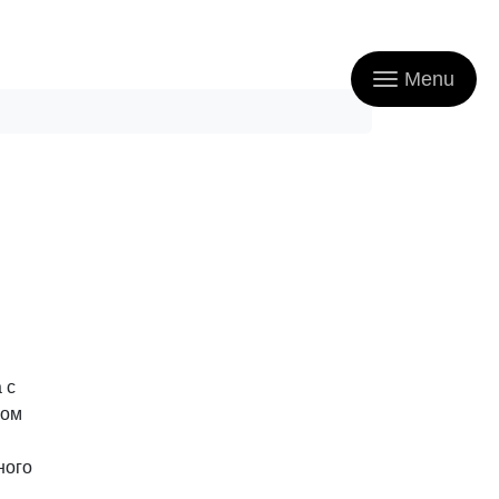
Menu
 с
вом
ного