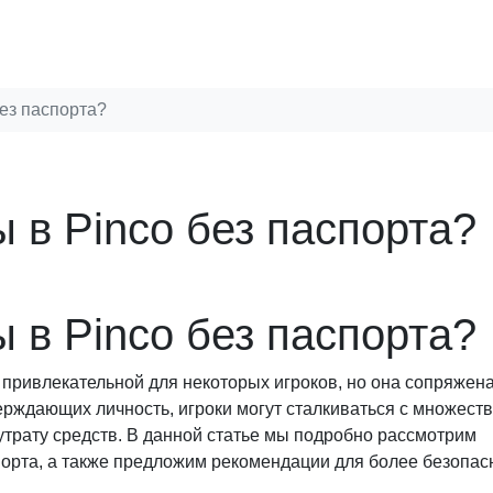
без паспорта?
ы в Pinco без паспорта?
ы в Pinco без паспорта?
я привлекательной для некоторых игроков, но она сопряжена
рждающих личность, игроки могут сталкиваться с множест
утрату средств. В данной статье мы подробно рассмотрим
порта, а также предложим рекомендации для более безопас