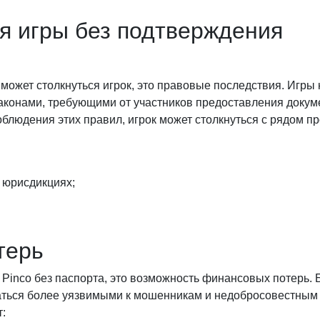
я игры без подтверждения
может столкнуться игрок, это правовые последствия. Игры 
законами, требующими от участников предоставления докум
блюдения этих правил, игрок может столкнуться с рядом п
 юрисдикциях;
терь
 Pinco без паспорта, это возможность финансовых потерь. 
заться более уязвимыми к мошенникам и недобросовестным
: