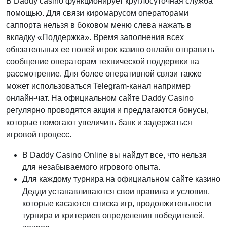
В Daddy casino функционирует круглосуточная служба
помощью. Для связи киромарусом операторами
саппорта нельзя в боковом меню слева нажать в
вкладку «Поддержка». Время заполнения всех
обязательных ее полей игрок казино онлайн отправить
сообщение операторам технической поддержки на
рассмотрение. Для более оперативной связи также
может использоваться Telegram-канал например
онлайн-чат. На официальном сайте Daddy Casino
регулярно проводятся акции и предлагаются бонусы,
которые помогают увеличить банк и задержаться
игровой процесс.
В Daddy Casino Online вы найдут все, что нельзя
для незабываемого игрового опыта.
Для каждому турнира на официальном сайте казино
Дедди устанавливаются свои правила и условия,
которые касаются списка игр, продолжительности
турнира и критериев определения победителей.