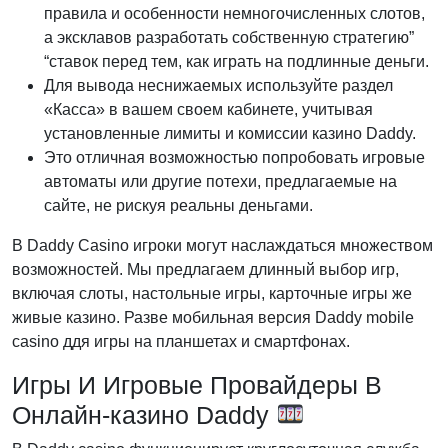
правила и особенности немногочисленных слотов,
а эксклавов разработать собственную стратегию”
“ставок перед тем, как играть на подлинные деньги.
Для вывода неснижаемых используйте раздел
«Касса» в вашем своем кабинете, учитывая
установленные лимиты и комиссии казино Daddy.
Это отличная возможностью попробовать игровые
автоматы или другие потехи, предлагаемые на
сайте, не рискуя реальны деньгами.
В Daddy Casino игроки могут наслаждаться множеством
возможностей. Мы предлагаем длинный выбор игр,
включая слоты, настольные игры, карточные игры же
живые казино. Разве мобильная версия Daddy mobile
casino ддя игры на планшетах и смартфонах.
Игры И Игровые Провайдеры В
Онлайн-казино Daddy