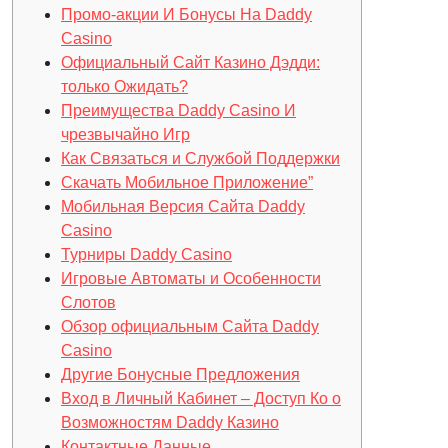
Промо-акции И Бонусы На Daddy
Casino
Официальный Cайт Казино Дэдди:
только Ожидать?
Преимущества Daddy Casino И
чрезвычайно Игр
Как Связаться и Службой Поддержки
Скачать Мобильное Приложение”
Мобильная Версия Сайта Daddy
Casino
Турниры Daddy Casino
Игровые Автоматы и Особенности
Слотов
Обзор официальным Сайта Daddy
Casino
Другие Бонусные Предложения
Вход в Личный Кабинет – Доступ Ко о
Возможностям Daddy Казино
Контактные Данные