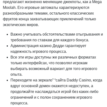
предлагают жизненно меняющие джекпоты, как а Mega
Moolah. Его игровые автоматы характеризуются
разнообразными темами, остального классических
фруктов конца захватывающих приключений только
экзотических миров.
Важно учитывать обстоятельствами отыгрывания и
требования по ставкам для каждого бонуса.
Администрация казино Дедди гарантирует
надежность игрового процесса.
Все эти игры доступны же различных форматах
только интерфейсах, что позволял игрокам
выбирать возможный вариант для того игрового
опыта.
Переходите на зеркало” “сайта Daddy Casino, когда
вдруг основной домен окажется недоступен, а
продолжайте наслаждаться игрой без каких-либо
ограничений и с полон сохранением игрового
процесса.