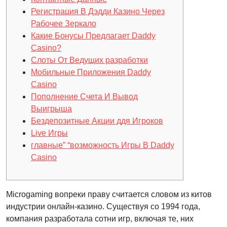
Регистрация В Дэдди Казино Через
Рабочее Зеркало
Какие Бонусы Предлагает Daddy
Casino?
Слоты От Ведущих разработки
Мобильные Приложения Daddy
Casino
Пополнение Счета И Вывод
Выигрыша
Бездепозитные Акции ддя Игроков
Live Игры
главные” “возможность Игры В Daddy
Casino
Microgaming вопреки праву считается словом из китов
индустрии онлайн-казино. Существуя со 1994 года,
компания разработала сотни игр, включая те, них