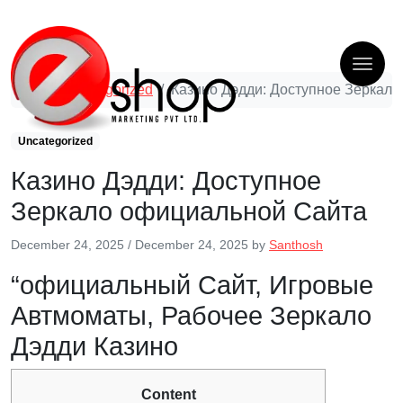
Uncategorized
Казино Дэдди: Доступное Зеркал
Uncategorized
Казино Дэдди: Доступное
Зеркало официальной Сайта
December 24, 2025
/
December 24, 2025
by
Santhosh
“официальный Сайт, Игровые
Автмоматы, Рабочее Зеркало
Дэдди Казино
Content