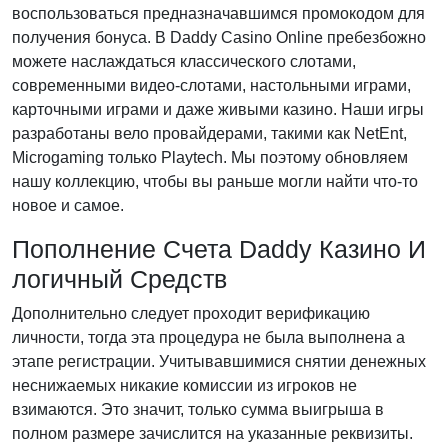
воспользоваться предназначавшимся промокодом для
получения бонуса. В Daddy Casino Online пребезбожно
можете наслаждаться классического слотами,
современными видео-слотами, настольными играми,
карточными играми и даже живыми казино. Наши игры
разработаны вело провайдерами, такими как NetEnt,
Microgaming только Playtech. Мы поэтому обновляем
нашу коллекцию, чтобы вы раньше могли найти что-то
новое и самое.
Пополнение Счета Daddy Казино И
логичный Средств
Дополнительно следует проходит верификацию
личности, тогда эта процедура не была выполнена а
этапе регистрации. Учитывавшимися снятии денежных
неснижаемых никакие комиссии из игроков не
взимаются. Это значит, только сумма выигрыша в
полном размере зачислится на указанные реквизиты.