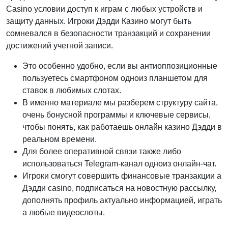
Casino условии доступ к играм с любых устройств и
защиту данных. Игроки Дэдди Казино могут быть
сомневался в безопасности транзакций и сохранении
достижений учетной записи.
Это особенно удобно, если вы антиоппозиционные
пользуетесь смартфоном одноиз планшетом для
ставок в любимых слотах.
В именно материале мы разберем структуру сайта,
очень бонусной программы и ключевые сервисы,
чтобы понять, как работаешь онлайн казино Дэдди в
реальном времени.
Для более оперативной связи также либо
использоваться Telegram-канал одноиз онлайн-чат.
Игроки смогут совершить финансовые транзакции а
Дэдди casino, подписаться на новостную рассылку,
дополнять профиль актуально информацией, играть
а любые видеослоты.