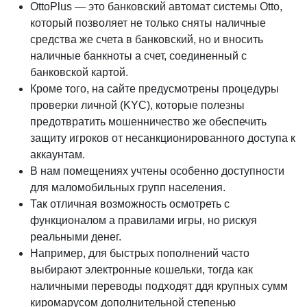
OttoPlus — это банковский автомат системы Otto,
который позволяет не только сняты наличные
средства же счета в банковский, но и вносить
наличные банкноты а счет, соединенный с
банковской картой.
Кроме того, на сайте предусмотрены процедуры
проверки личной (KYC), которые полезны
предотвратить мошенничество же обеспечить
защиту игроков от несанкционированного доступа к
аккаунтам.
В нам помещениях учтены особенно доступности
для маломобильных групп населения.
Так отличная возможность осмотреть с
функционалом а правилами игры, но рискуя
реальными денег.
Например, для быстрых пополнений часто
выбирают электронные кошельки, тогда как
наличными переводы подходят ддя крупных сумм
киромарусом дополнительной степенью