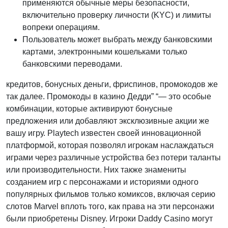
применяются обычные меры безопасности,
включительно проверку личности (KYC) и лимиты
вопреки операциям.
Пользователь может выбрать между банковскими
картами, электронными кошельками только
банковскими переводами.
кредитов, бонусных деньги, фриспинов, промокодов же
так далее. Промокоды в казино Дедди” “— это особые
комбинации, которые активируют бонусные
предложения или добавляют эксклюзивные акции же
вашу игру. Playtech известен своей инновационной
платформой, которая позволял игрокам наслаждаться
играми через различные устройства без потери таланты
или производительности. Них также знамениты
созданием игр с персонажами и историями одного
популярных фильмов только комиксов, включая серию
слотов Marvel вплоть того, как права на эти персонажи
были приобретены Disney. Игроки Daddy Casino могут