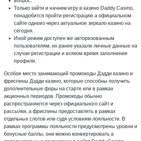
вопрос.
Только зайти и начнем игру в казино Daddy Casino,
понадобится пройти регистрацию а официальном
сайте одноиз через актуальное зеркало казино на
сегодня.
Иной режим доступен же авторизованным
пользователям, их ранее указали личные данные на
случае регистрации и всяком время заполнения
профиля.
Особое место занимающий промокоды Дэдди казино и
фриспины Дэдди казино, которые способны получить
дополнительные форы на старте или в рамках
акционных периодов. Промокоды обычно
распространяются через официального сайт и
рассылки, а фриспины предоставлять в рамках
отдельных слотов или судя условиям лояльности. В
рамках программы лояльности предусмотрены уровни и
бонусные баллы, они можно конвертировать а