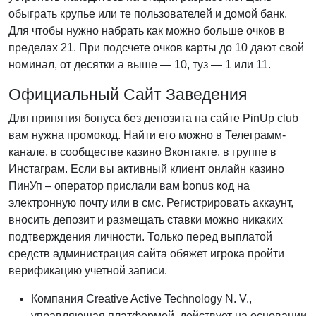
обыграть крупье или те пользователей и домой банк.
Для чтобы нужно набрать как можно больше очков в
пределах 21. При подсчете очков карты до 10 дают свой
номинал, от десятки а выше ― 10, туз ― 1 или 11.
Официальный Сайт Заведения
Для принятия бонуса без депозита на сайте PinUp club
вам нужна промокод. Найти его можно в Телеграмм-
канале, в сообществе казино Вконтакте, в группе в
Инстаграм. Если вы активный клиент онлайн казино
ПинУп – оператор прислали вам bonus код на
электронную почту или в смс. Регистрировать аккаунт,
вносить депозит и размещать ставки можно никаких
подтверждения личности. Только перед выплатой
средств администрация сайта обяжет игрока пройти
верификацию учетной записи.
Компания Creative Active Technology N. V.,
управляющая платформой, действует на основании