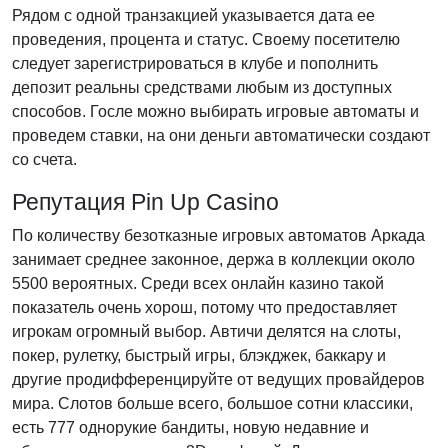
Рядом с одной транзакцией указывается дата ее
проведения, процента и статус. Своему посетителю
следует зарегистрироваться в клубе и пополнить
депозит реальны средствами любым из доступных
способов. Госле можно выбирать игровые автоматы и
проведем ставки, на они деньги автоматически создают
со счета.
Репутация Pin Up Casino
По количеству безотказные игровых автоматов Аркада
занимает среднее законное, держа в коллекции около
5500 вероятных. Среди всех онлайн казино такой
показатель очень хорош, потому что предоставляет
игрокам огромный выбор. Автичи делятся на слоты,
покер, рулетку, быстрый игры, блэкджек, баккару и
другие продифференцируйте от ведущих провайдеров
мира. Слотов больше всего, большое сотни классики,
есть 777 однорукие бандиты, новую недавние и