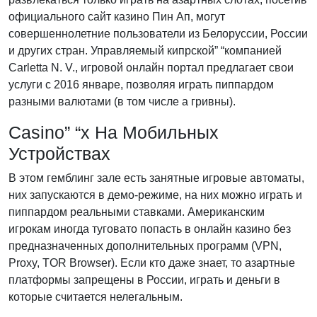
официального сайт казино Пин Ап, могут
совершеннолетние пользователи из Белоруссии, России
и других стран. Управляемый кипрской” “компанией
Carletta N. V., игровой онлайн портал предлагает свои
услуги с 2016 январе, позволяя играть пиппардом
разными валютами (в том числе а гривны).
Casino” “x На Мобильных
Устройствах
В этом гемблинг зале есть занятные игровые автоматы,
них запускаются в демо-режиме, на них можно играть и
пиппардом реальными ставками. Американским
игрокам иногда туговато попасть в онлайн казино без
предназначенных дополнительных программ (VPN,
Proxy, TOR Browser). Если кто даже знает, то азартные
платформы запрещены в России, играть и деньги в
которые считается нелегальным.