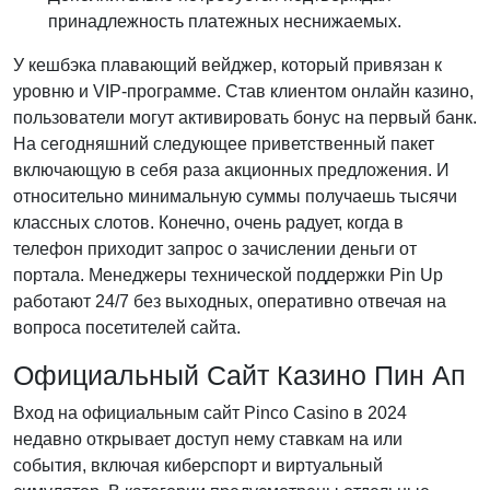
принадлежность платежных неснижаемых.
У кешбэка плавающий вейджер, который привязан к
уровню и VIP-программе. Став клиентом онлайн казино,
пользователи могут активировать бонус на первый банк.
На сегодняшний следующее приветственный пакет
включающую в себя раза акционных предложения. И
относительно минимальную суммы получаешь тысячи
классных слотов. Конечно, очень радует, когда в
телефон приходит запрос о зачислении деньги от
портала. Менеджеры технической поддержки Pin Up
работают 24/7 без выходных, оперативно отвечая на
вопроса посетителей сайта.
Официальный Сайт Казино Пин Ап
Вход на официальным сайт Pinco Casino в 2024
недавно открывает доступ нему ставкам на или
события, включая киберспорт и виртуальный