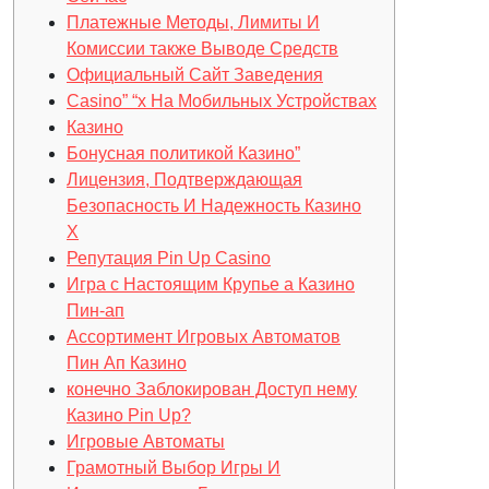
Платежные Методы, Лимиты И
Комиссии также Выводе Средств
Официальный Сайт Заведения
Casino” “x На Мобильных Устройствах
Казино
Бонусная политикой Казино”
Лицензия, Подтверждающая
Безопасность И Надежность Казино
Х
Репутация Pin Up Casino
Игра с Настоящим Крупье а Казино
Пин-ап
Ассортимент Игровых Автоматов
Пин Ап Казино
конечно Заблокирован Доступ нему
Казино Pin Up?
Игровые Автоматы
Грамотный Выбор Игры И