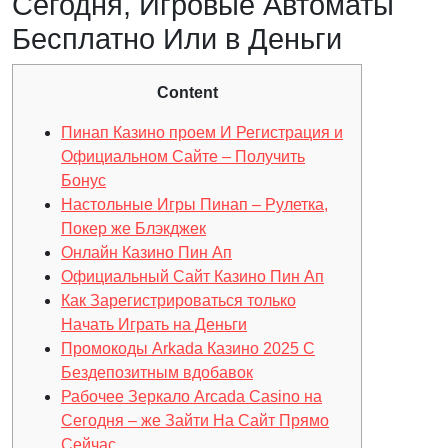
Сегодня, Игровые Автоматы
Бесплатно Или в Деньги
Content
Пинап Казино проем И Регистрация и
Официальном Сайте – Получить
Бонус
Настольные Игры Пинап – Рулетка,
Покер же Блэкджек
Онлайн Казино Пин Ап
Официальный Сайт Казино Пин Ап
Как Зарегистрироваться только
Начать Играть на Деньги
Промокоды Arkada Казино 2025 С
Бездепозитным вдобавок
Рабочее Зеркало Arcada Casino на
Сегодня – же Зайти На Сайт Прямо
Сейчас