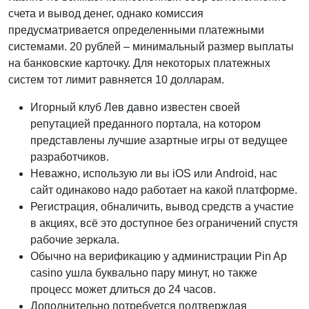
счета и вывод денег, однако комиссия
предусматривается определенными платежными
системами. 20 рублей – минимальный размер выплаты
на банковские карточку. Для некоторых платежных
систем тот лимит равняется 10 долларам.
Игорный клуб Лев давно известен своей
репутацией преданного портала, на котором
представлены лучшие азартные игры от ведущее
разработчиков.
Неважно, использую ли вы iOS или Android, нас
сайт одинаково надо работает на какой платформе.
Регистрация, обналичить, вывод средств а участие
в акциях, всё это доступное без ограничений спустя
рабочие зеркала.
Обычно на верификацию у администрации Pin Ap
casino ушла буквально пару минут, но также
процесс может длиться до 24 часов.
Дополнительно потребуется подтверждая