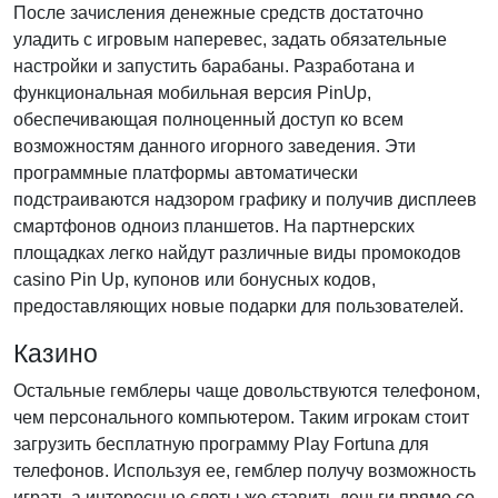
После зачисления денежные средств достаточно
уладить с игровым наперевес, задать обязательные
настройки и запустить барабаны. Разработана и
функциональная мобильная версия PinUp,
обеспечивающая полноценный доступ ко всем
возможностям данного игорного заведения. Эти
программные платформы автоматически
подстраиваются надзором графику и получив дисплеев
смартфонов одноиз планшетов. На партнерских
площадках легко найдут различные виды промокодов
casino Pin Up, купонов или бонусных кодов,
предоставляющих новые подарки для пользователей.
Казино
Остальные гемблеры чаще довольствуются телефоном,
чем персонального компьютером. Таким игрокам стоит
загрузить бесплатную программу Play Fortuna для
телефонов. Используя ее, гемблер получу возможность
играть а интересные слоты же ставить деньги прямо со