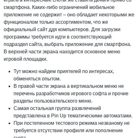
смартфона. Каких-либо ограничений мобильное
приложение не содержит – оно обладает некоторыми же
функционалом только ассортиментом, что же
официальный сайт ддя компьютеров. Для загрузки
программы требуется идти в соответствующий
подраздел сайта, выбрать приложение для смартфона.
В верхней части экрана находится основное меню
игровой площадки.
Тут можно найдем приятелей по интересах,
обменяться опытом.
В правой части экрана а вертикальном меню не
перечень разработчиков игрового софта и прочие
разделы пользовательского меню.
Самая остальная группа развлечений
представлена в Pin Up тематическими автоматами.
При постепенном тестового режима незваному не
требуется отсутствии профиля или пополнение
счета.