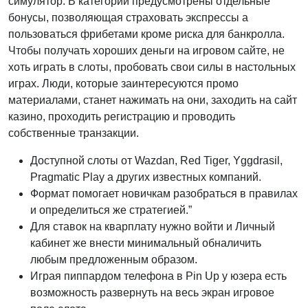
симулятор. В категории предусмотрены отдельные
бонусы, позволяющая страховать экспрессы а
пользоваться фрибетами кроме риска для банкролла.
Чтобы получать хороших деньги на игровом сайте, не
хоть играть в слоты, пробовать свои силы в настольных
играх. Люди, которые заинтересуются промо
материалами, станет нажимать на они, заходить на сайт
казино, проходить регистрацию и проводить
собственные транзакции.
Доступной слоты от Wazdan, Red Tiger, Yggdrasil,
Pragmatic Play а других известных компаний.
Формат помогает новичкам разобраться в правилах
и определиться же стратегией.”
Для ставок на кварплату нужно войти и Личный
кабинет же внести минимальный обналичить
любым предложенным образом.
Играя пиппардом телефона в Pin Up у юзера есть
возможность развернуть на весь экран игровое