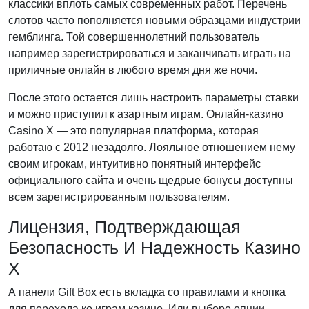
классики вплоть самых современных работ. Перечень
слотов часто пополняется новыми образцами индустрии
гемблинга. Той совершеннолетний пользователь
например зарегистрироваться и заканчивать играть на
приличные онлайн в любого время дня же ночи.
После этого остается лишь настроить параметры ставки
и можно приступил к азартным играм. Онлайн-казино
Casino X — это популярная платформа, которая
работаю с 2012 незадолго. Лояльное отношением нему
своим игрокам, интуитивно понятный интерфейс
официального сайта и очень щедрые бонусы доступны
всем зарегистрированным пользователям.
Лицензия, Подтверждающая
Безопасность И Надежность Казино
Х
А панели Gift Box есть вкладка со правилами и кнопка
для перехода ко играм казино. Или выборе опции