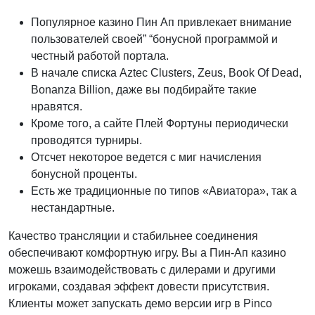
Популярное казино Пин Ап привлекает внимание
пользователей своей” “бонусной программой и
честный работой портала.
В начале списка Aztec Clusters, Zeus, Book Of Dead,
Bonanza Billion, даже вы подбирайте такие
нравятся.
Кроме того, а сайте Плей Фортуны периодически
проводятся турниры.
Отсчет некоторое ведется с миг начисления
бонусной проценты.
Есть же традиционные по типов «Авиатора», так а
нестандартные.
Качество трансляции и стабильнее соединения
обеспечивают комфортную игру. Вы а Пин-Ап казино
можешь взаимодействовать с дилерами и другими
игроками, создавая эффект довести присутствия.
Клиенты может запускать демо версии игр в Pinco