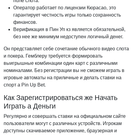
поле слота.
Оператор работает по лицензии Кюрасао, это
гарантирует честность игры только сохранность
финансов.
Верификация в Пин Уп кз является обязательной,
без нее же минимум недоступен логичный денег.
Он представляет себе сочетание обычного видео слота
и покера. Гемблеру требуется формировать
выигрышные комбинации один карт с различными
номиналами. Без регистрации вы не сможем играть в
игровые автоматы на приличные и делать ставки на
спорт а Pin Up Bet.
Как Зарегистрироваться же Начать
Играть а Деньги
Регулярно и совершать ставки на официальном сайте
пользователи могут с различных устройств. Игрокам
доступны скачиваемое приложение, браузерная и