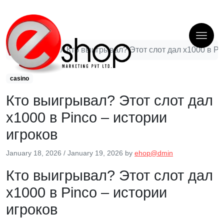
casino
Кто выигрывал? Этот слот дал х1000 в Pi
casino
Кто выигрывал? Этот слот дал
х1000 в Pinco – истории
игроков
January 18, 2026
/
January 19, 2026
by
ehop@dmin
Кто выигрывал? Этот слот дал
х1000 в Pinco – истории
игроков