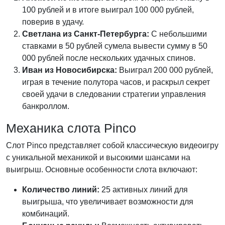
100 рублей и в итоге выиграл 100 000 рублей,
поверив в удачу.
Светлана из Санкт-Петербурга:
С небольшими
ставками в 50 рублей сумела вывести сумму в 50
000 рублей после нескольких удачных спинов.
Иван из Новосибирска:
Выиграл 200 000 рублей,
играя в течение полутора часов, и раскрыл секрет
своей удачи в следовании стратегии управления
банкроллом.
Механика слота Pinco
Слот Pinco представляет собой классическую видеоигру
с уникальной механикой и высокими шансами на
выигрыш. Основные особенности слота включают:
Количество линий:
25 активных линий для
выигрыша, что увеличивает возможности для
комбинаций.