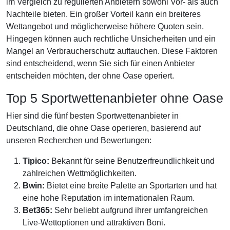
im Vergleich zu regulierten Anbietern sowohl Vor- als auch
Nachteile bieten. Ein großer Vorteil kann ein breiteres
Wettangebot und möglicherweise höhere Quoten sein.
Hingegen können auch rechtliche Unsicherheiten und ein
Mangel an Verbraucherschutz auftauchen. Diese Faktoren
sind entscheidend, wenn Sie sich für einen Anbieter
entscheiden möchten, der ohne Oase operiert.
Top 5 Sportwettenanbieter ohne Oase
Hier sind die fünf besten Sportwettenanbieter in
Deutschland, die ohne Oase operieren, basierend auf
unseren Recherchen und Bewertungen:
Tipico:
Bekannt für seine Benutzerfreundlichkeit und
zahlreichen Wettmöglichkeiten.
Bwin:
Bietet eine breite Palette an Sportarten und hat
eine hohe Reputation im internationalen Raum.
Bet365:
Sehr beliebt aufgrund ihrer umfangreichen
Live-Wettoptionen und attraktiven Boni.