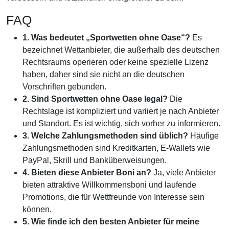
FAQ
1. Was bedeutet „Sportwetten ohne Oase“?
Es
bezeichnet Wettanbieter, die außerhalb des deutschen
Rechtsraums operieren oder keine spezielle Lizenz
haben, daher sind sie nicht an die deutschen
Vorschriften gebunden.
2. Sind Sportwetten ohne Oase legal?
Die
Rechtslage ist kompliziert und variiert je nach Anbieter
und Standort. Es ist wichtig, sich vorher zu informieren.
3. Welche Zahlungsmethoden sind üblich?
Häufige
Zahlungsmethoden sind Kreditkarten, E-Wallets wie
PayPal, Skrill und Banküberweisungen.
4. Bieten diese Anbieter Boni an?
Ja, viele Anbieter
bieten attraktive Willkommensboni und laufende
Promotions, die für Wettfreunde von Interesse sein
können.
5. Wie finde ich den besten Anbieter für meine