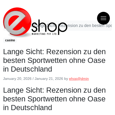
casino
Lange Sicht: Rezension zu den besten Spor
casino
Lange Sicht: Rezension zu den
besten Sportwetten ohne Oase
in Deutschland
January 20, 2026
/
January 21, 2026
by
ehop@dmin
Lange Sicht: Rezension zu den
besten Sportwetten ohne Oase
in Deutschland