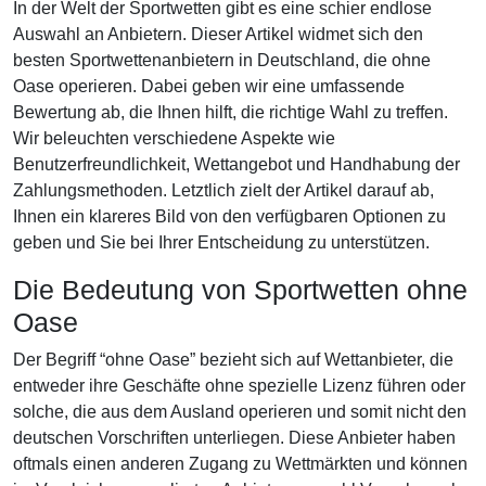
In der Welt der Sportwetten gibt es eine schier endlose
Auswahl an Anbietern. Dieser Artikel widmet sich den
besten Sportwettenanbietern in Deutschland, die ohne
Oase operieren. Dabei geben wir eine umfassende
Bewertung ab, die Ihnen hilft, die richtige Wahl zu treffen.
Wir beleuchten verschiedene Aspekte wie
Benutzerfreundlichkeit, Wettangebot und Handhabung der
Zahlungsmethoden. Letztlich zielt der Artikel darauf ab,
Ihnen ein klareres Bild von den verfügbaren Optionen zu
geben und Sie bei Ihrer Entscheidung zu unterstützen.
Die Bedeutung von Sportwetten ohne
Oase
Der Begriff “ohne Oase” bezieht sich auf Wettanbieter, die
entweder ihre Geschäfte ohne spezielle Lizenz führen oder
solche, die aus dem Ausland operieren und somit nicht den
deutschen Vorschriften unterliegen. Diese Anbieter haben
oftmals einen anderen Zugang zu Wettmärkten und können