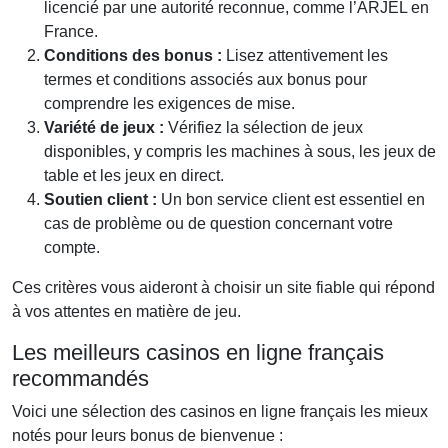
licencié par une autorité reconnue, comme l’ARJEL en
France.
Conditions des bonus :
Lisez attentivement les
termes et conditions associés aux bonus pour
comprendre les exigences de mise.
Variété de jeux :
Vérifiez la sélection de jeux
disponibles, y compris les machines à sous, les jeux de
table et les jeux en direct.
Soutien client :
Un bon service client est essentiel en
cas de problème ou de question concernant votre
compte.
Ces critères vous aideront à choisir un site fiable qui répond
à vos attentes en matière de jeu.
Les meilleurs casinos en ligne français
recommandés
Voici une sélection des casinos en ligne français les mieux
notés pour leurs bonus de bienvenue :