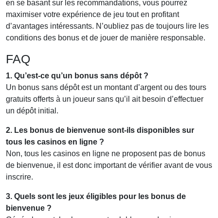
en se basant sur les recommandations, vous pourrez
maximiser votre expérience de jeu tout en profitant
d’avantages intéressants. N’oubliez pas de toujours lire les
conditions des bonus et de jouer de manière responsable.
FAQ
1. Qu’est-ce qu’un bonus sans dépôt ?
Un bonus sans dépôt est un montant d’argent ou des tours
gratuits offerts à un joueur sans qu’il ait besoin d’effectuer
un dépôt initial.
2. Les bonus de bienvenue sont-ils disponibles sur
tous les casinos en ligne ?
Non, tous les casinos en ligne ne proposent pas de bonus
de bienvenue, il est donc important de vérifier avant de vous
inscrire.
3. Quels sont les jeux éligibles pour les bonus de
bienvenue ?