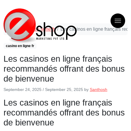
casino en ligne fr
Les casinos en ligne français re
casino en ligne fr
Les casinos en ligne français
recommandés offrant des bonus
de bienvenue
September 24, 2025
/
September 25, 2025
by
Santhosh
Les casinos en ligne français
recommandés offrant des bonus
de bienvenue