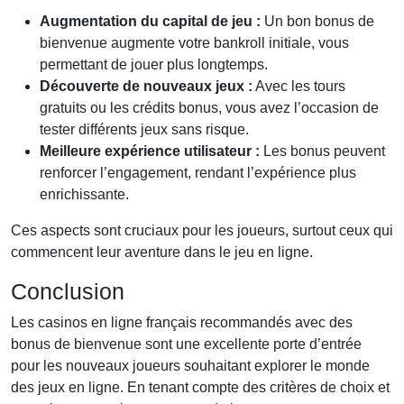
Augmentation du capital de jeu :
Un bon bonus de
bienvenue augmente votre bankroll initiale, vous
permettant de jouer plus longtemps.
Découverte de nouveaux jeux :
Avec les tours
gratuits ou les crédits bonus, vous avez l’occasion de
tester différents jeux sans risque.
Meilleure expérience utilisateur :
Les bonus peuvent
renforcer l’engagement, rendant l’expérience plus
enrichissante.
Ces aspects sont cruciaux pour les joueurs, surtout ceux qui
commencent leur aventure dans le jeu en ligne.
Conclusion
Les casinos en ligne français recommandés avec des
bonus de bienvenue sont une excellente porte d’entrée
pour les nouveaux joueurs souhaitant explorer le monde
des jeux en ligne. En tenant compte des critères de choix et