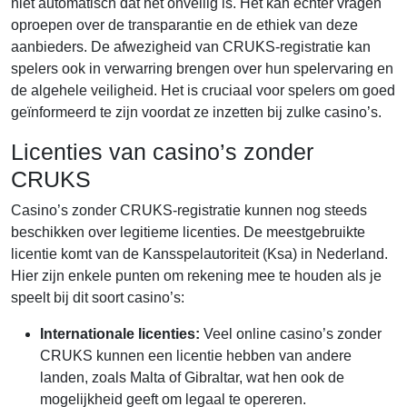
niet automatisch dat het onveilig is. Het kan echter vragen
oproepen over de transparantie en de ethiek van deze
aanbieders. De afwezigheid van CRUKS-registratie kan
spelers ook in verwarring brengen over hun spelervaring en
de algehele veiligheid. Het is cruciaal voor spelers om goed
geïnformeerd te zijn voordat ze inzetten bij zulke casino’s.
Licenties van casino’s zonder
CRUKS
Casino’s zonder CRUKS-registratie kunnen nog steeds
beschikken over legitieme licenties. De meestgebruikte
licentie komt van de Kansspelautoriteit (Ksa) in Nederland.
Hier zijn enkele punten om rekening mee te houden als je
speelt bij dit soort casino’s:
Internationale licenties:
Veel online casino’s zonder
CRUKS kunnen een licentie hebben van andere
landen, zoals Malta of Gibraltar, wat hen ook de
mogelijkheid geeft om legaal te opereren.