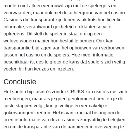
moeten niet alleen vertrouwd zijn met de spelregels en
voorwaarden, maar ook met de achtergrond van het casino.
Casino’s die transparant zijn tonen vaak trots hun licentie-
informatie, verantwoord gokbeleid en klantenservice
optredens. Dit stelt de speler in staat om op een
weloverwogen manier hun besluit te nemen. Ook kan
transparantie bijdragen aan het opbouwen van vertrouwen
tussen het casino en de spelers. Hoe meer informatie
beschikbaar is, des te groter de kans dat spelers zich veilig
voelen bij hun keuzes en inzetten.
Conclusie
Het spelen bij casino’s zonder CRUKS kan risico’s met zich
meebrengen, maar als je goed geïnformeerd bent en je de
juiste stappen volgt, kun je veilige en vermakelijke
gokervaringen creëren. Het is van cruciaal belang om de
licentie-informatie van deze casino’s zorgvuldig te bekijken
en om de transparantie van de aanbieder in overweging te