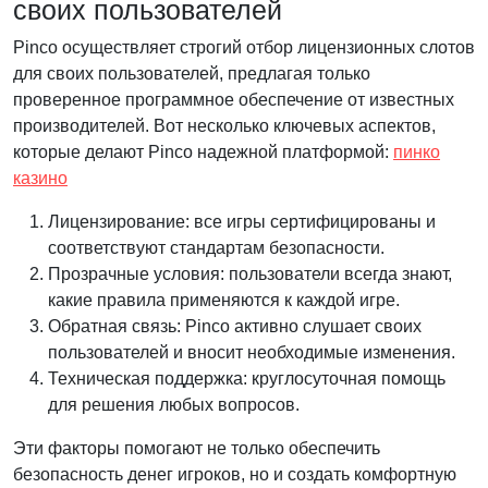
своих пользователей
Pinco осуществляет строгий отбор лицензионных слотов
для своих пользователей, предлагая только
проверенное программное обеспечение от известных
производителей. Вот несколько ключевых аспектов,
которые делают Pinco надежной платформой:
пинко
казино
Лицензирование: все игры сертифицированы и
соответствуют стандартам безопасности.
Прозрачные условия: пользователи всегда знают,
какие правила применяются к каждой игре.
Обратная связь: Pinco активно слушает своих
пользователей и вносит необходимые изменения.
Техническая поддержка: круглосуточная помощь
для решения любых вопросов.
Эти факторы помогают не только обеспечить
безопасность денег игроков, но и создать комфортную