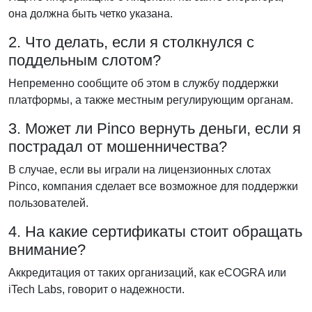
она должна быть четко указана.
2. Что делать, если я столкнулся с
поддельным слотом?
Непременно сообщите об этом в службу поддержки
платформы, а также местным регулирующим органам.
3. Может ли Pinco вернуть деньги, если я
пострадал от мошенничества?
В случае, если вы играли на лицензионных слотах
Pinco, компания сделает все возможное для поддержки
пользователей.
4. На какие сертификаты стоит обращать
внимание?
Аккредитация от таких организаций, как eCOGRA или
iTech Labs, говорит о надежности.