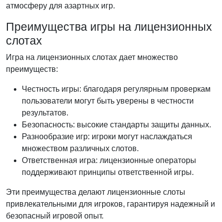
атмосферу для азартных игр.
Преимущества игры на лицензионных
слотах
Игра на лицензионных слотах дает множество
преимуществ:
Честность игры: благодаря регулярным проверкам
пользователи могут быть уверены в честности
результатов.
Безопасность: высокие стандарты защиты данных.
Разнообразие игр: игроки могут наслаждаться
множеством различных слотов.
Ответственная игра: лицензионные операторы
поддерживают принципы ответственной игры.
Эти преимущества делают лицензионные слоты
привлекательными для игроков, гарантируя надежный и
безопасный игровой опыт.