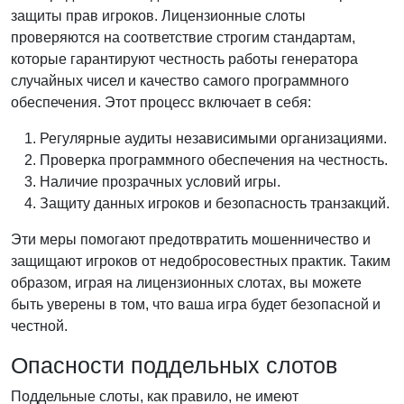
защиты прав игроков. Лицензионные слоты
проверяются на соответствие строгим стандартам,
которые гарантируют честность работы генератора
случайных чисел и качество самого программного
обеспечения. Этот процесс включает в себя:
Регулярные аудиты независимыми организациями.
Проверка программного обеспечения на честность.
Наличие прозрачных условий игры.
Защиту данных игроков и безопасность транзакций.
Эти меры помогают предотвратить мошенничество и
защищают игроков от недобросовестных практик. Таким
образом, играя на лицензионных слотах, вы можете
быть уверены в том, что ваша игра будет безопасной и
честной.
Опасности поддельных слотов
Поддельные слоты, как правило, не имеют