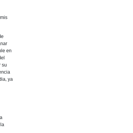
 mis
de
anar
ble en
del
r su
encia
dia, ya
ta
la