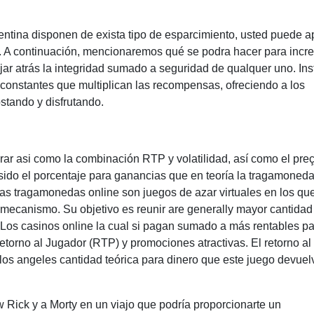
entina disponen de exista tipo de esparcimiento, usted puede a
a. A continuación, mencionaremos qué se podra hacer para incr
ejar atrás la integridad sumado a seguridad de qualquer uno. In
onstantes que multiplican las recompensas, ofreciendo a los
stando y disfrutando.
rar asi como la combinación RTP y volatilidad, así como el pre
sido el porcentaje para ganancias que en teoría la tragamoneda
as tragamonedas online son juegos de azar virtuales en los que
tu mecanismo. Su objetivo es reunir are generally mayor cantidad
Los casinos online la cual si pagan sumado a más rentables p
etorno al Jugador (RTP) y promociones atractivas. El retorno al
 los angeles cantidad teórica para dinero que este juego devuel
ick y a Morty en un viajo que podría proporcionarte un