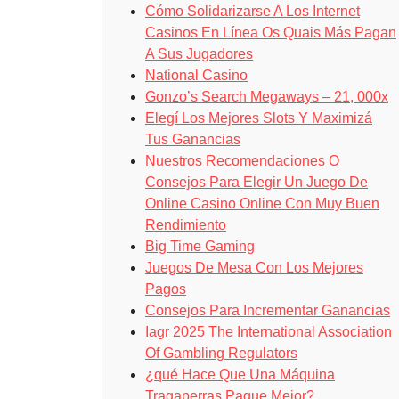
Cómo Solidarizarse A Los Internet
Casinos En Línea Os Quais Más Pagan
A Sus Jugadores
National Casino
Gonzo’s Search Megaways – 21, 000x
Elegí Los Mejores Slots Y Maximizá
Tus Ganancias
Nuestros Recomendaciones O
Consejos Para Elegir Un Juego De
Online Casino Online Con Muy Buen
Rendimiento
Big Time Gaming
Juegos De Mesa Con Los Mejores
Pagos
Consejos Para Incrementar Ganancias
Iagr 2025 The International Association
Of Gambling Regulators
¿qué Hace Que Una Máquina
Tragaperras Pague Mejor?