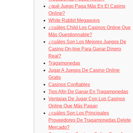
¿qué Juego Paga Más En El Casino
Online?
White Rabbit Megaways
¿cuáles Child Los Casinos Online Que
Más Questionnable?
¿cuáles Son Los Mejores Juegos De
Casino On-line Para Ganar Dinero
Real?
Tragamonedas
Jugar A Juegos De Casino Online
Gratis
Casinos Confiables
Tips Afin De Ganar En Tragamonedas
Ventajas De Jugar Con Los Casinos
Online Que Más Pagan
¿cuáles Son Los Principales
Proveedores De Tragamonedas Delete
Mercado?