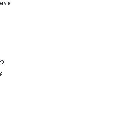
ным в
ш?
ой