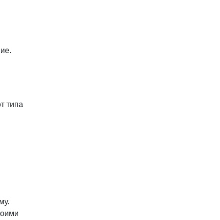
ие.
т типа
му.
воими