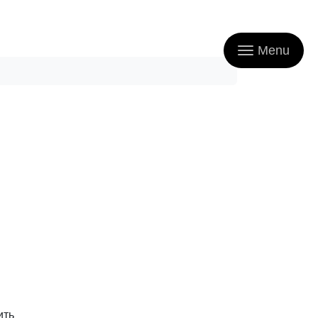
Menu
я
я
ить