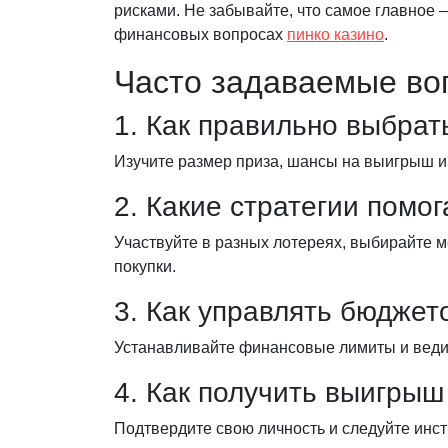
рисками. Не забывайте, что самое главное –
финансовых вопросах
пинко казино
.
Часто задаваемые во
1. Как правильно выбрат
Изучите размер приза, шансы на выигрыш и 
2. Какие стратегии помо
Участвуйте в разных лотереях, выбирайте 
покупки.
3. Как управлять бюджет
Устанавливайте финансовые лимиты и ведит
4. Как получить выигрыш
Подтвердите свою личность и следуйте инст