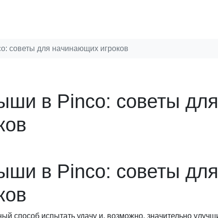
co: советы для начинающих игроков
ыши в Pinco: советы дл
ков
ыши в Pinco: советы дл
ков
ный способ испытать удачу и, возможно, значительно улучш