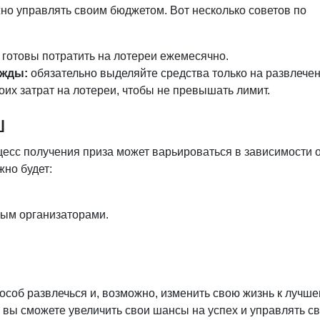
но управлять своим бюджетом. Вот несколько советов по
 готовы потратить на лотереи ежемесячно.
ужды:
обязательно выделяйте средства только на развлечен
оих затрат на лотереи, чтобы не превышать лимит.
ш
оцесс получения приза может варьироваться в зависимости о
жно будет:
ным организаторами.
особ развлечься и, возможно, изменить свою жизнь к лучше
 вы сможете увеличить свои шансы на успех и управлять с