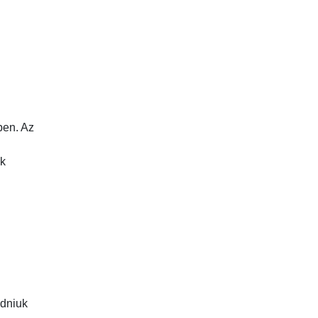
ben. Az
ok
ódniuk