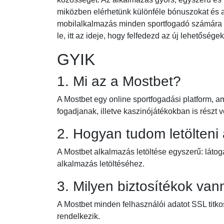
miközben elérhetünk különféle bónuszokat és a
mobilalkalmazás minden sportfogadó számára kö
le, itt az ideje, hogy felfedezd az új lehetőségek
GYIK
1. Mi az a Mostbet?
A Mostbet egy online sportfogadási platform, 
fogadjanak, illetve kaszinójátékokban is részt 
2. Hogyan tudom letölteni
A Mostbet alkalmazás letöltése egyszerű: látoga
alkalmazás letöltéséhez.
3. Milyen biztosítékok va
A Mostbet minden felhasználói adatot SSL titk
rendelkezik.