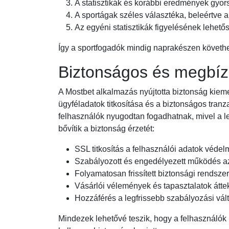
A statisztikák és korábbi eredmények gyor
A sportágak széles választéka, beleértve a 
Az egyéni statisztikák figyelésének lehet
Így a sportfogadók mindig naprakészen követhe
Biztonságos és megbíz
A Mostbet alkalmazás nyújtotta biztonság kiem
ügyféladatok titkosítása és a biztonságos tranz
felhasználók nyugodtan fogadhatnak, mivel a l
bővítik a biztonság érzetét:
SSL titkosítás a felhasználói adatok véde
Szabályozott és engedélyezett működés az
Folyamatosan frissített biztonsági rendszer
Vásárlói vélemények és tapasztalatok átt
Hozzáférés a legfrissebb szabályozási vál
Mindezek lehetővé teszik, hogy a felhasználók