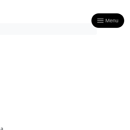
Menu
 a