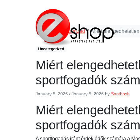
Uncategorized
Miért elengedhetetlen
Uncategorized
Miért elengedhetet
sportfogadók szá
January 5, 2026
/
January 5, 2026
by
Santhosh
Miért elengedhetet
sportfogadók szá
A sportfogadás iránt érdeklődők számára a Most