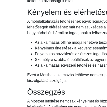
kellene a biztonságuk miatt.
Kényelem és elérhetős
A mobilalkalmazás letöltésének egyik legnagy
lehetőségek eléréséhez már nem szükséges a s
hogy bárhol és bármikor fogadjanak a felhaszná
Az alkalmazás offline módja lehetővé teszi
Kényelmes értesítések a kedvenc eseménye
Folyamatos hozzáférés az összes fogadási
Személyre szabható beállítások az egyéni 
Az alkalmazás egyszerű letöltése és hasz
Ezért a Mostbet alkalmazás letöltése nem csu
kiszolgálását szolgálja.
Összegzés
A Mostbet letöltése nemcsak kényelmet és bizt
közösségét. Az alkalmazás gyors, egyszerű és