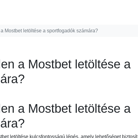
 a Mostbet letöltése a sportfogadók számára?
len a Mostbet letöltése a
mára?
len a Mostbet letöltése a
mára?
bet letöltése kulcsfontosságú lépés, amely lehetőséget biztosít