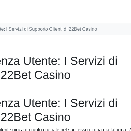
e: I Servizi di Supporto Clienti di 22Bet Casino
enza Utente: I Servizi di
i 22Bet Casino
enza Utente: I Servizi di
i 22Bet Casino
utente gioca un ruolo cruciale nel successo di una piattaforma. 