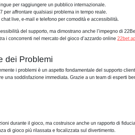
lingue per raggiungere un pubblico internazionale.
/7 per affrontare qualsiasi problema in tempo reale.
 chat live, e-mail e telefono per comodità e accessibilità.
cessibilità del supporto, ma dimostrano anche l’impegno di 22Be
i tra i concorrenti nel mercato del gioco d’azzardo online
22bet a
ne dei Problemi
emente i problemi è un aspetto fondamentale del supporto client
re una soddisfazione immediata. Grazie a un team di esperti be
ioni durante il gioco, ma costruisce anche un rapporto di fiducia
a di gioco più rilassata e focalizzata sul divertimento.