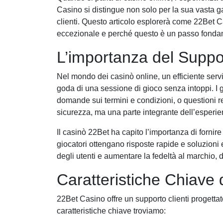
Casino si distingue non solo per la sua vasta ga
clienti. Questo articolo esplorerà come 22Bet C
eccezionale e perché questo è un passo fondame
L’importanza del Suppor
Nel mondo dei casinò online, un efficiente servi
goda di una sessione di gioco senza intoppi. I g
domande sui termini e condizioni, o questioni re
sicurezza, ma una parte integrante dell’esperie
Il casinò 22Bet ha capito l’importanza di fornire
giocatori ottengano risposte rapide e soluzioni e
degli utenti e aumentare la fedeltà al marchio, d
Caratteristiche Chiave 
22Bet Casino offre un supporto clienti progetta
caratteristiche chiave troviamo: