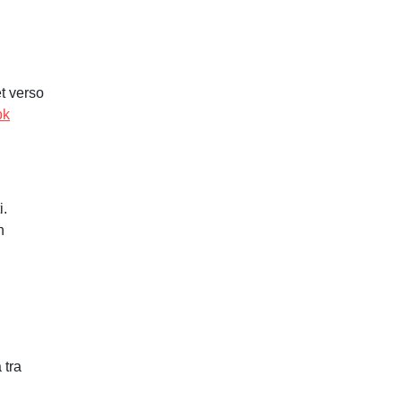
t verso
pk
i.
n
 tra